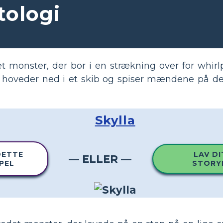
tologi
t monster, der bor i en strækning over for whirl
hoveder ned i et skib og spiser mændene på det
Skylla
DETTE
LAV DI
— ELLER —
PEL
STORY