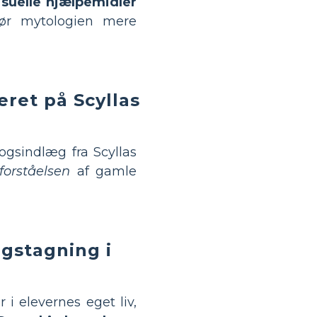
isuelle hjælpemidler
ør mytologien mere
eret på Scyllas
ogsindlæg fra Scyllas
forståelsen
af gamle
ngstagning i
i elevernes eget liv,