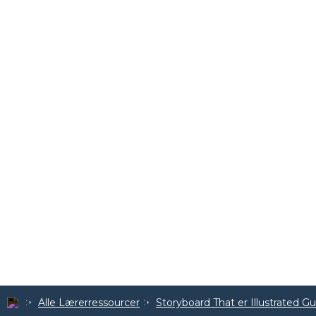
Alle Lærerressourcer
Storyboard That er Illustrated G