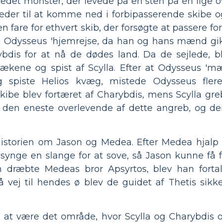
vedet monster, der levede på en sten på en lige 
veder til at komme ned i forbipasserende skibe
 fare for ethvert skib, der forsøgte at passere f
 Odysseus 'hjemrejse, da han og hans mænd gi
bdis for at nå de dødes land. Da de sejlede, b
ækene og spist af Scylla. Efter at Odysseus '
 og spiste Helios kvæg, mistede Odysseus fle
kibe blev fortæret af Charybdis, mens Scylla gr
 den eneste overlevende af dette angreb, og den
 historien om Jason og Medea. Efter Medea hjal
synge en slange for at sove, så Jason kunne få fa
n dræbte Medeas bror Apsyrtos, blev han fortal
vej til hendes ø blev de guidet af Thetis sikk
at være det område, hvor Scylla og Charybdis o