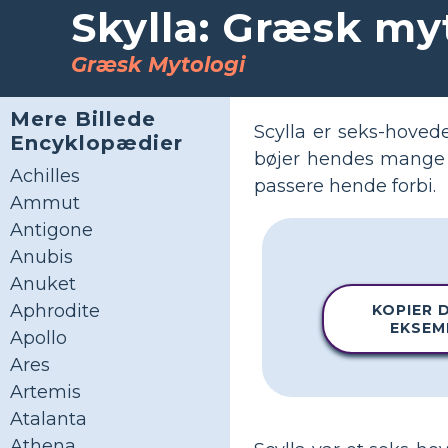
Skylla: Græsk my
Græsk Mytologi
Mere Billede
Scylla er seks-hovede
Encyklopædier
bøjer hendes mange 
Achilles
passere hende forbi.
Ammut
Antigone
Anubis
Anuket
Aphrodite
KOPIER 
EKSEM
Apollo
Ares
Artemis
Atalanta
Athena