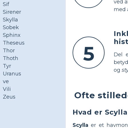
ved a
Sif
med a
Sirener
Skylla
Sobek
Ink
Sphinx
his
Theseus
5
Thor
Del 
Thoth
betyd
Tyr
og
st
Uranus
ve
Vili
Ofte still
Zeus
Hvad er Scyll
Scylla
er et havmons