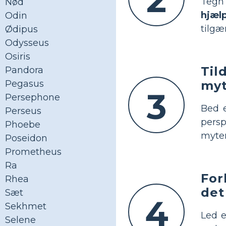
Tegn 
Nød
hjæl
Odin
tilgæn
Ødipus
Odysseus
Osiris
Til
Pandora
my
Pegasus
3
Persephone
Bed e
Perseus
persp
Phoebe
myter
Poseidon
Prometheus
Ra
For
Rhea
det
Sæt
4
Sekhmet
Led e
Selene