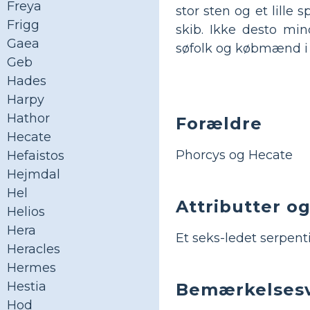
Freya
stor sten og et lille 
Frigg
skib. Ikke desto mi
Gaea
søfolk og købmænd i
Geb
Hades
Harpy
Hathor
Forældre
Hecate
Phorcys og Hecate
Hefaistos
Hejmdal
Hel
Attributter o
Helios
Hera
Et seks-ledet serpent
Heracles
Hermes
Hestia
Bemærkelsesv
Hod