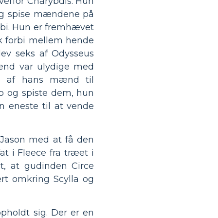
overfor Charybdis. Hun
 og spise mændene på
orbi. Hun er fremhævet
k forbi mellem hende
lev seks af Odysseus
mænd var ulydige med
re af hans mænd til
eb og spiste dem, hun
 eneste til at vende
p Jason med at få den
t i Fleece fra træet i
t, at gudinden Circe
ert omkring Scylla og
pholdt sig. Der er en