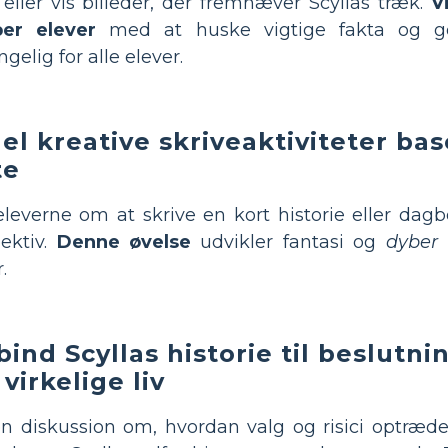
eller vis billeder, der fremhæver Scyllas træk.
V
per elever
med at huske vigtige fakta og g
gelig for alle elever.
del kreative skriveaktiviteter bas
te
leverne om at skrive en kort historie eller dagb
ektiv.
Denne øvelse
udvikler fantasi og
dyber 
.
bind Scyllas historie til beslutni
 virkelige liv
n diskussion om, hvordan valg og risici optræder 