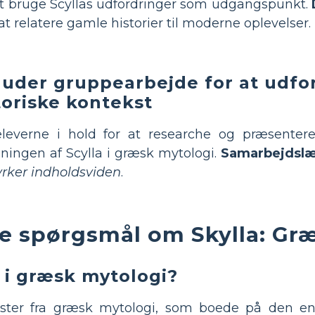
t bruge Scyllas udfordringer som udgangspunkt.
t relatere gamle historier til moderne oplevelser.
luder gruppearbejde for at udfor
toriske kontekst
eleverne i hold for at researche og præsente
ningen af Scylla i græsk mytologi.
Samarbejdslæ
yrker indholdsviden
.
ede spørgsmål om Skylla: Gr
a i græsk mytologi?
ter fra græsk mytologi, som boede på den en