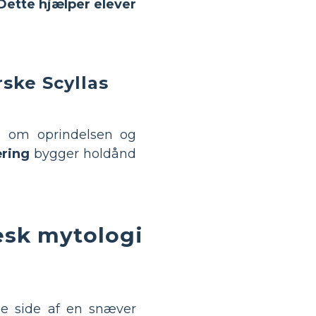
Dette hjælper elever
ske Scyllas
re om oprindelsen og
ring
bygger holdånd
æsk mytologi
e side af en snæver