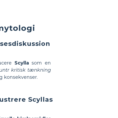
mytologi
lsesdiskussion
ducere
Scylla
som en
ntr kritisk tænkning
og konsekvenser.
lustrere Scyllas