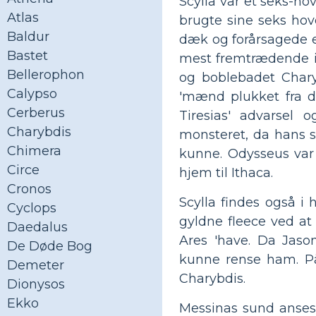
Scylla var et seks-ho
Atlas
brugte sine seks ho
Baldur
dæk og forårsagede en
Bastet
mest fremtrædende i
Bellerophon
og boblebadet Chary
Calypso
'mænd plukket fra d
Cerberus
Tiresias' advarsel
Charybdis
monsteret, da hans s
Chimera
kunne. Odysseus var
Circe
hjem til Ithaca.
Cronos
Scylla findes også i
Cyclops
gyldne fleece ved at 
Daedalus
Ares 'have. Da Jaso
De Døde Bog
kunne rense ham. På 
Demeter
Charybdis.
Dionysos
Ekko
Messinas sund anses 