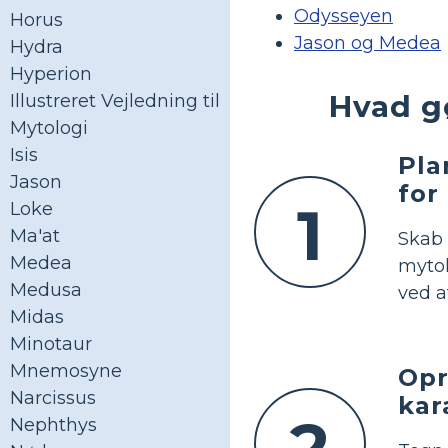
Odysseyen
Horus
Jason og Medea
Hydra
Hyperion
Hvad g
Illustreret Vejledning til
Mytologi
Isis
Pla
Jason
for
1
Loke
Ma'at
Skab
Medea
mytol
Medusa
ved a
Midas
Minotaur
Mnemosyne
Opr
Narcissus
kar
2
Nephthys