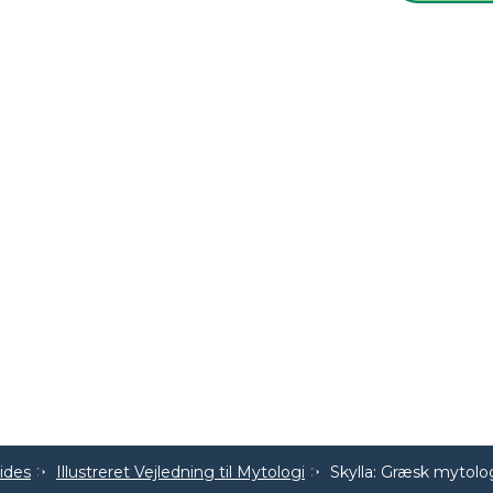
uides
Illustreret Vejledning til Mytologi
Skylla: Græsk mytolo