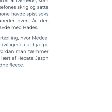
atter af Demeter, som
sefones skrig og satte
hone havde spist seks
åneder hvert år der,
havde med Hades.
tælling, hvor Medea,
dvilligede i at hjælpe
 hvordan man tæmmer
lært af Hecate. Jason
dne fleece.