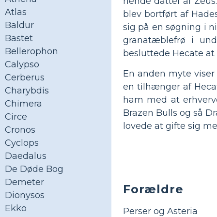
hende datter af Zeus
Atlas
blev bortført af Hade
Baldur
sig på en søgning i 
Bastet
granatæblefrø i und
Bellerophon
besluttede Hecate at
Calypso
En anden myte viser
Cerberus
en tilhænger af Hecat
Charybdis
ham med at erhverv
Chimera
Brazen Bulls og så D
Circe
lovede at gifte sig m
Cronos
Cyclops
Daedalus
De Døde Bog
Demeter
Forældre
Dionysos
Ekko
Perser og Asteria