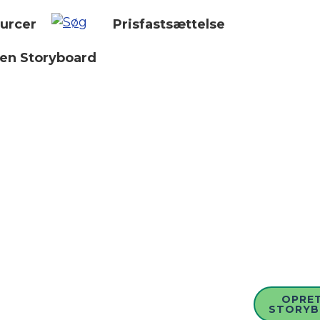
urcer
Prisfastsættelse
 en Storyboard
OPRET
STORY