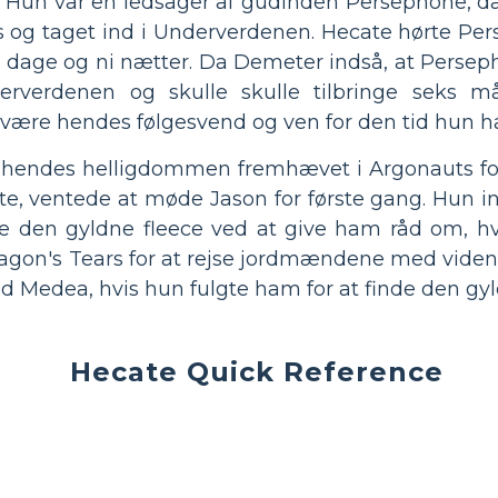
. Hun var en ledsager af gudinden Persephone, d
s og taget ind i Underverdenen. Hecate hørte Per
ni dage og ni nætter. Da Demeter indså, at Persep
erverdenen og skulle skulle tilbringe seks m
 være hendes følgesvend og ven for den tid hun 
 hendes helligdommen fremhævet i Argonauts for
e, ventede at møde Jason for første gang. Hun in
e den gyldne fleece ved at give ham råd om,
ragon's Tears for at rejse jordmændene med viden 
ed Medea, hvis hun fulgte ham for at finde den gyl
Hecate Quick Reference