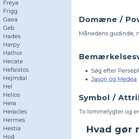
Freya
Frigg
Domæne / Po
Gaea
Geb
Månedens gudinde, m
Hades
Harpy
Hathor
Bemærkelsesv
Hecate
Hefaistos
Søg efter Perse
Hejmdal
Jason og Medea
Hel
Helios
Symbol / Attr
Hera
To lommelygter og e
Heracles
Hermes
Hvad gør 
Hestia
Hod