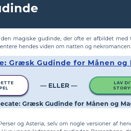
udinde
en magiske gudinde, der ofte er afbildet med t
sentere hendes viden om natten og nekromancen
e: Græsk Gudinde for Månen og
DETTE
LAV DI
— ELLER —
PEL
STORY
 Perser og Asteria, selv om nogle versioner af he