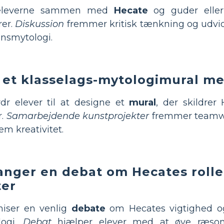
eleverne sammen med
Hecate
og guder eller
rer.
Diskussion
fremmer kritisk tænkning og udvide
nsmytologi.
 et klasselags-mytologimural m
dr elever til at designe et
mural
, der skildrer
r.
Samarbejdende kunstprojekter
fremmer teamwo
m kreativitet.
anger en debat om Hecates rolle
er
niser en venlig
debate
om Hecates vigtighed og
logi.
Debat
hjælper elever med at øve ræson