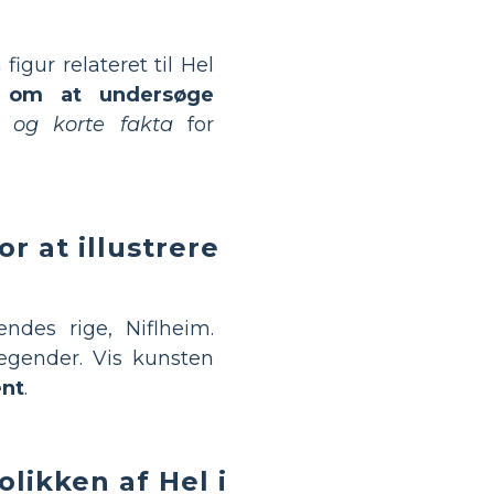
igur relateret til Hel
om at undersøge
r og korte fakta
for
r at illustrere
des rige, Niflheim.
egender. Vis kunsten
ent
.
likken af Hel i