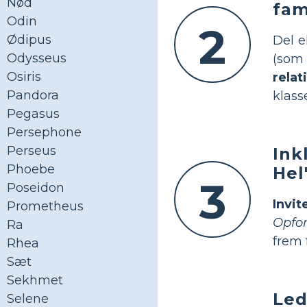
Nød
fam
Odin
2
Ødipus
Del e
Odysseus
(som
Osiris
relat
Pandora
klass
Pegasus
Persephone
Perseus
Ink
Phoebe
Hel
3
Poseidon
Invi
Prometheus
Opfor
Ra
frem 
Rhea
Sæt
Sekhmet
Led
Selene