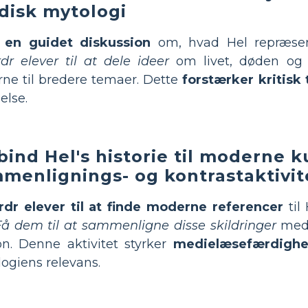
disk mytologi
t en guidet diskussion
om, hvad Hel repræsent
dr elever til at dele ideer
om livet, døden og e
ne til bredere temaer. Dette
forstærker kritisk
else.
bind Hel's historie til moderne 
menlignings- og kontrastaktivit
rdr elever til at finde moderne referencer
til 
Få dem til at sammenligne disse skildringer
med 
on. Denne aktivitet styrker
medielæsefærdighe
ogiens relevans.