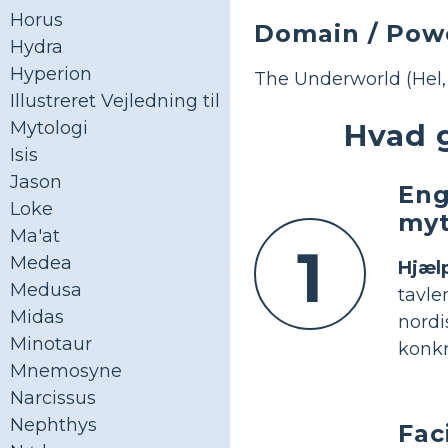
Horus
Domain / Pow
Hydra
Hyperion
The Underworld (Hel,
Illustreret Vejledning til
Hvad 
Mytologi
Isis
Jason
Eng
Loke
myt
Ma'at
1
Medea
Hjæl
Medusa
tavle
Midas
nord
Minotaur
konkr
Mnemosyne
Narcissus
Nephthys
Fac