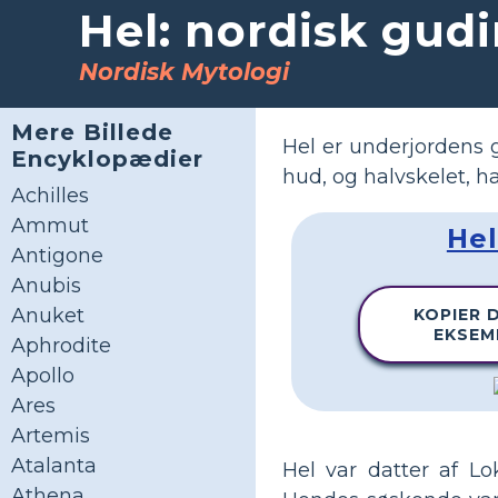
Hel: nordisk gud
Nordisk Mytologi
Mere Billede
Hel er underjordens 
Encyklopædier
hud, og halvskelet, 
Achilles
Ammut
Hel
Antigone
Anubis
Anuket
KOPIER 
EKSEM
Aphrodite
Apollo
Ares
Artemis
Atalanta
Hel var datter af 
Athena