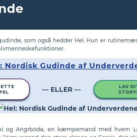
inde
gudinde, som også hedder Hel. Hun er rutinemæs
halvmenneskefunktioner.
: Nordisk Gudinde af Underver
DETTE
LAV DI
— ELLER —
PEL
STORY
Loki og Angrböda, en kæmpemand med hvem Lo