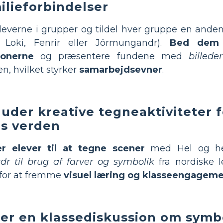
ilieforbindelser
leverne i grupper og tildel hver gruppe en anden f
 Loki, Fenrir eller Jörmungandr).
Bed dem 
ionerne
og præsentere fundene med
billede
en, hvilket styrker
samarbejdsevner
.
luder kreative tegneaktiviteter fo
's verden
ter elever til at tegne scener
med Hel og hen
dr til brug af farver og symbolik
fra nordiske l
for at fremme
visuel læring og klasseengagem
er en klassediskussion om symbo