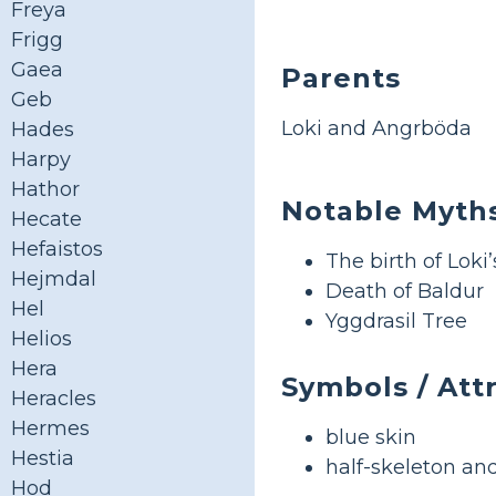
Freya
Frigg
Gaea
Parents
Geb
Loki and Angrböda
Hades
Harpy
Hathor
Notable Myth
Hecate
Hefaistos
The birth of Loki’
Hejmdal
Death of Baldur
Hel
Yggdrasil Tree
Helios
Hera
Symbols / Att
Heracles
Hermes
blue skin
Hestia
half-skeleton an
Hod