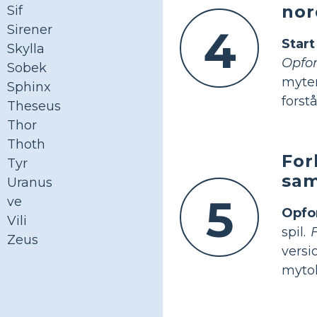
nor
Sif
Sirener
4
Star
Skylla
Opfor
Sobek
myter
Sphinx
forstå
Theseus
Thor
Thoth
For
Tyr
sam
Uranus
5
ve
Opfo
Vili
spil.
Zeus
versi
mytol