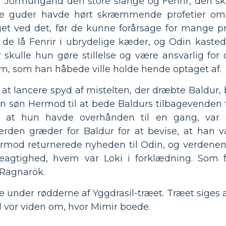
 Jörmungand den store slange og Fenrir, den 
de guder havde hørt skræmmende profetier om
get ved det, før de kunne forårsage for mange 
de lå Fenrir i ubrydelige kæder, og Odin kasted
er skulle hun gøre stillelse og være ansvarlig for
m, som han håbede ville holde hende optaget af.
 at lancere spyd af mistelten, der dræbte Baldur, 
sin søn Hermod til at bede Baldurs tilbagevenden t
 at hun havde overhånden til en gang, var
verden græder for Baldur for at bevise, at han v
ermod returnerede nyheden til Odin, og verdenen 
gtighed, hvem var Loki i forklædning. Som fø
l Ragnarök.
 under rødderne af Yggdrasil-træet. Træet siges a
or viden om, hvor Mimir boede.