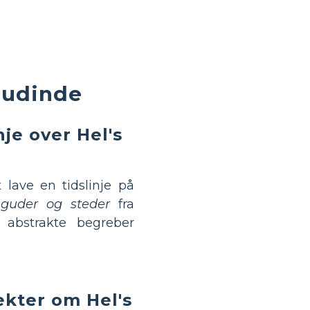
gudinde
je over Hel's
 lave en tidslinje på
 guder og steder
fra
r abstrakte begreber
ekter om Hel's