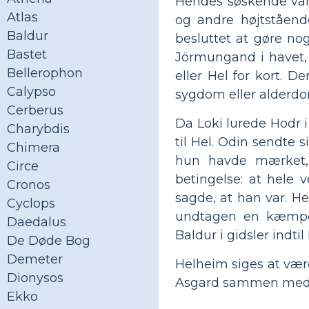
Hendes søskende var
Atlas
og andre højtståen
Baldur
besluttet at gøre no
Bastet
Jörmungand i havet, 
Bellerophon
eller Hel for kort. D
Calypso
sygdom eller alderdo
Cerberus
Da Loki lurede Hodr i
Charybdis
til Hel. Odin sendte 
Chimera
hun havde mærket,
Circe
betingelse: at hele 
Cronos
sagde, at han var. H
Cyclops
undtagen en kæmpea
Daedalus
Baldur i gidsler indti
De Døde Bog
Demeter
Helheim siges at være
Dionysos
Asgard sammen med v
Ekko