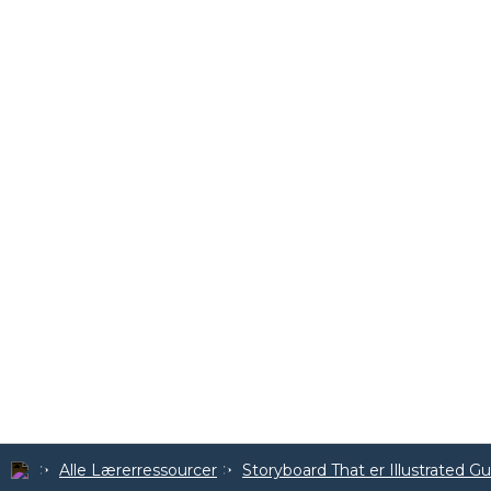
Alle Lærerressourcer
Storyboard That er Illustrated G