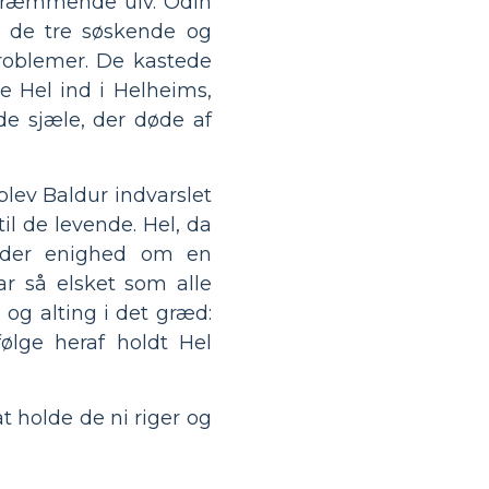
skræmmende ulv. Odin
 de tre søskende og
problemer. De kastede
e Hel ind i Helheims,
 de sjæle, der døde af
blev Baldur indvarslet
il de levende. Hel, da
 der enighed om en
ar så elsket som alle
og alting i det græd:
lge heraf holdt Hel
t holde de ni riger og