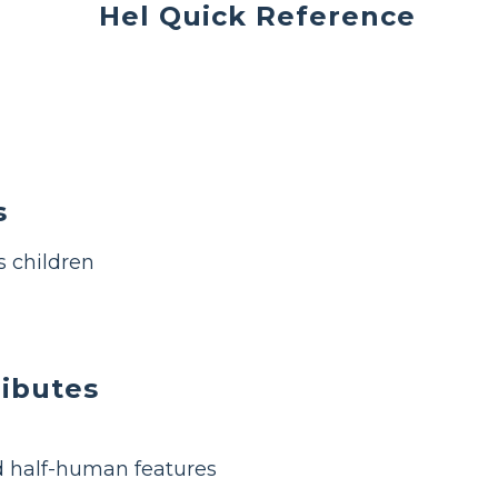
Hel Quick Reference
s
s children
ributes
d half-human features