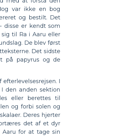
nd med at forstå den
 Bog var ikke en bog
eret og bestilt. Det
- disse er kendt som
ig til Ra i Aaru eller
undslag. De blev først
tteksterne. Det sidste
et på papyrus og de
 efterlevelsesrejsen. I
 I den anden sektion
 eller berettes til
len og forbi solen og
skalaer. Deres hjerter
ortæres det af et dyr
 Aaru for at tage sin