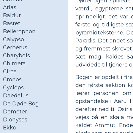
Dødebogen spillede 
Atlas
værdi, egypterne sa
Baldur
oprindeligt; det va
Bastet
første og tidligste
Bellerophon
pyramidteksterne. De 
Calypso
Paradis. Det andet sæ
Cerberus
og fremmest skrevet i
Charybdis
sæt magi kaldes Sai
Chimera
udvidede til tjenere 
Circe
Bogen er opdelt i fire
Cronos
den første sektion 
Cyclops
lærer personen om g
Daedalus
opstandelse i Aaru. 
De Døde Bog
derefter ned til Osir
Demeter
vejes på en skala mo
Dionysos
kaldet Ammut. Endeli
Ekko