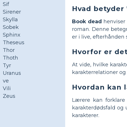
Sif
Hvad betyder
Sirener
Skylla
Book dead
henviser t
Sobek
roman. Denne betegne
Sphinx
er i live, efterhånden
Theseus
Thor
Hvorfor er det
Thoth
At vide, hvilke karak
Tyr
karakterrelationer o
Uranus
ve
Hvordan kan l
Vili
Zeus
Lærere kan forklar
karakterdødsfald og 
karakterer.