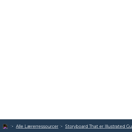
Alle Lærerressourcer
Storyboard That er Illustrated G