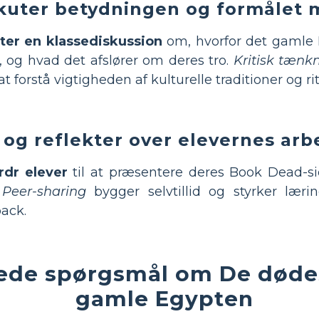
kuter betydningen og formålet
iter en klassediskussion
om, hvorfor det gamle
 og hvad det afslører om deres tro.
Kritisk tænk
t forstå vigtigheden af kulturelle traditioner og rit
 og reflekter over elevernes arb
rdr elever
til at præsentere deres Book Dead-si
.
Peer-sharing
bygger selvtillid og styrker lær
ack.
llede spørgsmål om De døde
gamle Egypten