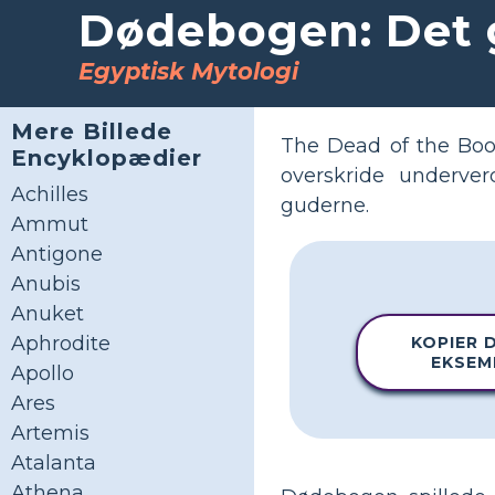
Dødebogen: Det 
Egyptisk Mytologi
Mere Billede
The Dead of the Boo
Encyklopædier
overskride underve
Achilles
guderne.
Ammut
Antigone
Anubis
Anuket
Aphrodite
KOPIER 
EKSEM
Apollo
Ares
Artemis
Atalanta
Athena