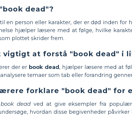
 "book dead"?
il en person eller karakter, der er død inden for h
lse hjælper læsere med at følge, hvilke karakt
 som plottet skrider frem.
 vigtigt at forstå "book dead" i l
terer der er
book dead
, hjælper læsere med at fø
g analysere temaer som tab eller forandring genn
ærere forklare "book dead" for 
e
book dead
ved at give eksempler fra populære 
undersøge, hvordan disse begivenheder påvirker 