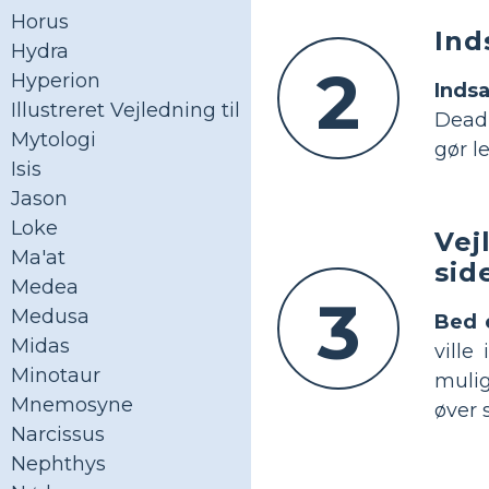
Horus
Ind
Hydra
2
Hyperion
Indsa
Illustreret Vejledning til
Dead’
Mytologi
gør l
Isis
Jason
Loke
Vej
Ma'at
sid
Medea
3
Medusa
Bed 
Midas
ville
Minotaur
mulig
Mnemosyne
øver 
Narcissus
Nephthys