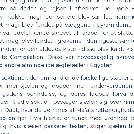
en vigtig rolle i at hjælpe de moderne samfu
tte på døden og rejsen i efterlivet. De Døde
r en række magi, der senere blev samlet, nummer
 sæt magi blev fundet på væggene i pyramiderne 
var udelukkende skrevet til faraoer for at slutte s
t magi blev fundet i graverne i den rigeste samf
nden for den afdødes kiste - disse blev kaldt kis
te Compilation. Disse var hovedsagelig skrev
og andre almindelige ægtefæller i Egypten.
 sektioner, der omhandler de forskellige stadier af
kommer sjælen og kroppen ind i underverdenen.
udens oprindelse, og deres kroppe forvandles
I den tredje sektion bevæger sjælen sig over him
is i Daut, hvor de dømmes af Ma'ats retfærdigheds
d en fjer; Hvis hjertet er tungt med urenhed, f
g, hvis sjælen passerer testen, stiger sjælen til