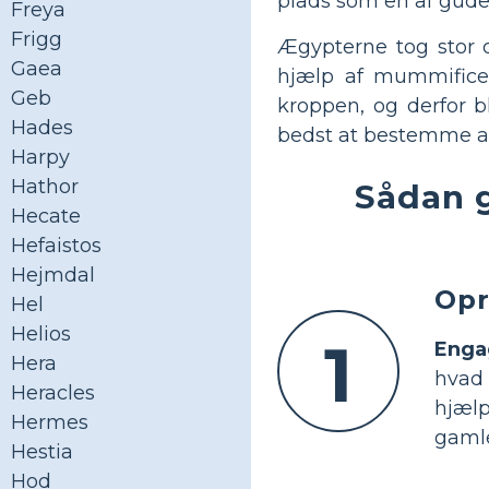
plads som en af ​​gude
Freya
Frigg
Ægypterne tog stor o
Gaea
hjælp af mummificer
Geb
kroppen, og derfor bl
Hades
bedst at bestemme a
Harpy
Hathor
Sådan 
Hecate
Hefaistos
Hejmdal
Opr
Hel
Helios
1
Enga
Hera
hvad 
Heracles
hjælp
Hermes
gamle
Hestia
Hod