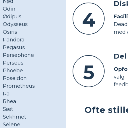
Nød
Dis
Odin
4
Facil
Ødipus
Dead,
Odysseus
med a
Osiris
Pandora
Pegasus
Del
Persephone
Perseus
5
Opfo
Phoebe
valg
Poseidon
feedb
Prometheus
Ra
Rhea
Ofte sti
Sæt
Sekhmet
Selene