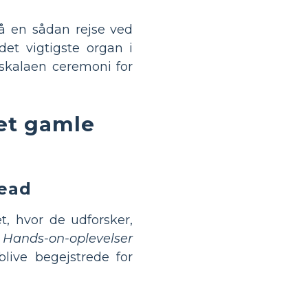
på en sådan rejse ved
et vigtigste organ i
i skalaen ceremoni for
et gamle
Dead
t, hvor de udforsker,
.
Hands-on-oplevelser
live begejstrede for