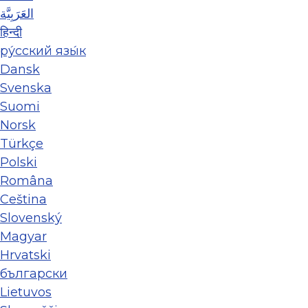
العَرَبِيَّة
हिन्दी
ру́сский язы́к
Dansk
Svenska
Suomi
Norsk
Türkçe
Polski
Româna
Ceština
Slovenský
Magyar
Hrvatski
български
Lietuvos