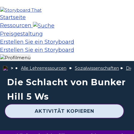
Startseite
Ressourcen
Preisgestaltung
Erstellen Sie ein Storyboard
Erstellen Sie ein Storyboard
Alle Lehrerressourcen
Sozialwissenschaften
Die
Die Schlacht von Bunker
Hill 5 Ws
AKTIVITÄT KOPIEREN