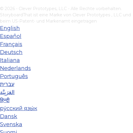
© 2026 - Clever Prototypes, LLC - Alle Rechte vorbehalten.
StoryboardThat ist eine Marke von
Clever Prototypes , LLC
und
beim US-Patent- und Markenamt eingetragen
English
Español
Français
Deutsch
Italiana
Nederlands
Português
עברית
العَرَبِيَّة
हिन्दी
ру́сский язы́к
Dansk
Svenska
Suomi