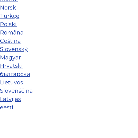
Norsk
Türkçe
Polski
Româna
Ceština
Slovenský
Magyar
Hrvatski
български
Lietuvos
Slovenščina
Latvijas
eesti