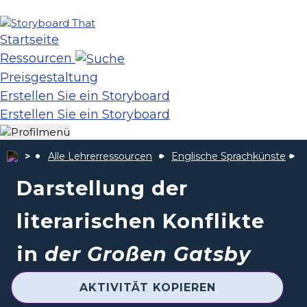
Startseite
Ressourcen
Preisgestaltung
Erstellen Sie ein Storyboard
Erstellen Sie ein Storyboard
Alle Lehrerressourcen
Englische Sprachkünste
D
Darstellung der
literarischen Konflikte
in
der Großen Gatsby
AKTIVITÄT KOPIEREN