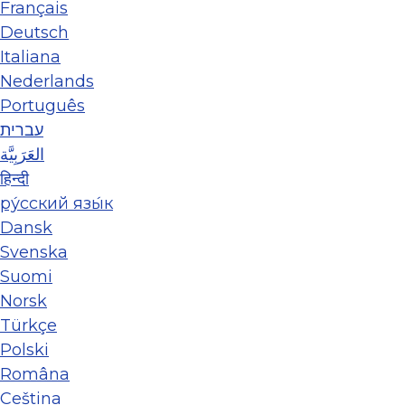
Français
Deutsch
Italiana
Nederlands
Português
עברית
العَرَبِيَّة
हिन्दी
ру́сский язы́к
Dansk
Svenska
Suomi
Norsk
Türkçe
Polski
Româna
Ceština