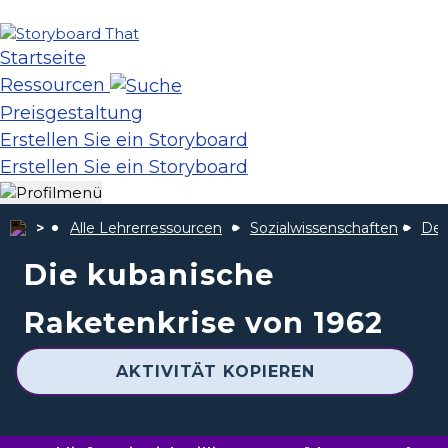
Startseite
Ressourcen
Preisgestaltung
Erstellen Sie ein Storyboard
Erstellen Sie ein Storyboard
Alle Lehrerressourcen
Sozialwissenschaften
Der
Die kubanische
Raketenkrise von 1962
AKTIVITÄT KOPIEREN