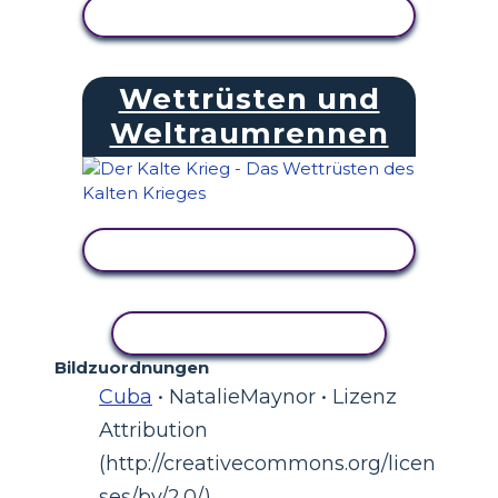
AKTIVITÄT ANZEIGEN
Wettrüsten und
Weltraumrennen
AKTIVITÄT ANZEIGEN
AKTIVITÄT KOPIEREN
Bildzuordnungen
Cuba
• NatalieMaynor • Lizenz
Attribution
(http://creativecommons.org/licen
ses/by/2.0/)