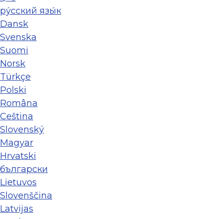
ру́сский язы́к
Dansk
Svenska
Suomi
Norsk
Türkçe
Polski
Româna
Ceština
Slovenský
Magyar
Hrvatski
български
Lietuvos
Slovenščina
Latvijas