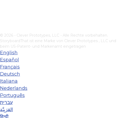
© 2026 - Clever Prototypes, LLC - Alle Rechte vorbehalten.
StoryboardThat ist eine Marke von
Clever Prototypes , LLC
und
beim US-Patent- und Markenamt eingetragen
English
Español
Français
Deutsch
Italiana
Nederlands
Português
עברית
العَرَبِيَّة
हिन्दी