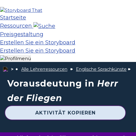
Startseite
Ressourcen
Preisgestaltung
Erstellen Sie ein Storyboard
Erstellen Sie ein Storyboard
Alle Lehrerressourcen
Englische Sprachkünste
H
Vorausdeutung in
Herr
der Fliegen
AKTIVITÄT KOPIEREN