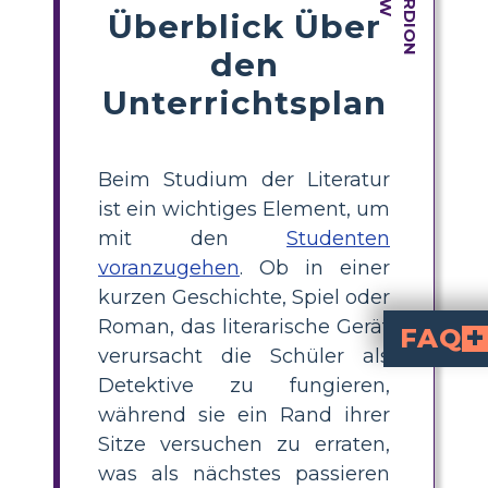
Überblick Über
den
Unterrichtsplan
Beim Studium der Literatur
ist ein wichtiges Element, um
mit den
Studenten
voranzugehen
. Ob in einer
kurzen Geschichte, Spiel oder
Roman, das literarische Gerät
FAQ
verursacht die Schüler als
Welche Rolle spielt die Vorahnung bei der Schaffung der Stimmun
Indem die Vorahnung in „Herr der Fliegen“ ein Gefühl von Angst und Furcht hervorruft, trägt si
Welche zusätzlich
Die wiederholten Anspielungen auf die zunehmende Düsterkeit und Wildheit der Jugendlichen sind ein weiteres Beispiel für eine Vorahnung. Ihre Handlungen kündigen die katastrophalen Ereignisse an, die sich später im Roman ereignen, wenn sie aggressiver und unordentlicher werden. Zum Be
Detektive zu fungieren,
während sie ein Rand ihrer
Sitze versuchen zu erraten,
was als nächstes passieren