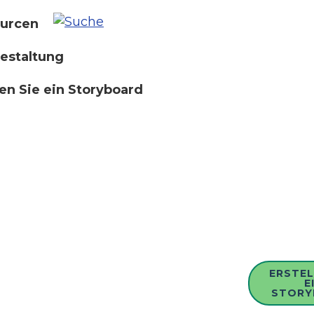
urcen
estaltung
len Sie ein Storyboard
ERSTEL
E
STORY