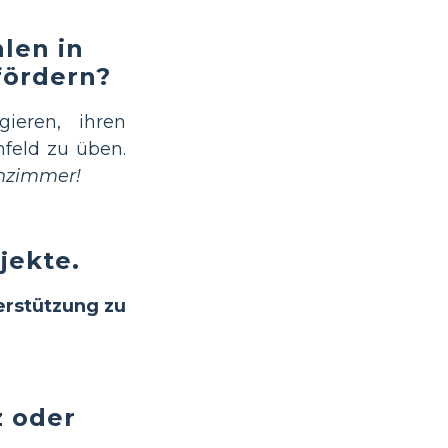
len in
fördern?
ieren, ihren
feld zu üben.
enzimmer!
jekte.
erstützung zu
z oder