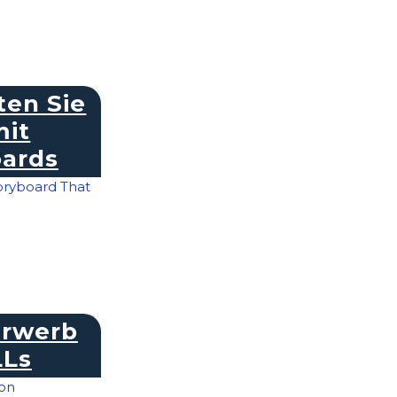
ten Sie
mit
oards
erwerb
LLs