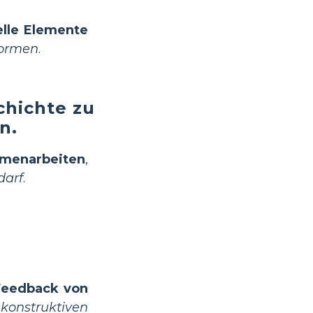
elle Elemente
tormen
.
chichte zu
n.
mmenarbeiten
,
darf
.
Feedback von
konstruktiven