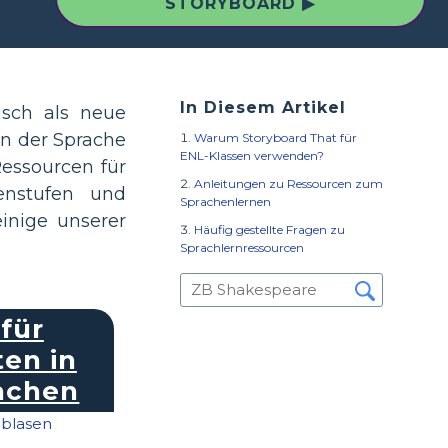
STORYBOARD ▶
In Diesem Artikel
isch als neue
in der Sprache
Warum Storyboard That für
ENL-Klassen verwenden?
Ressourcen für
Anleitungen zu Ressourcen zum
senstufen und
Sprachenlernen
inige unserer
Häufig gestellte Fragen zu
Sprachlernressourcen
für
ten in
achen