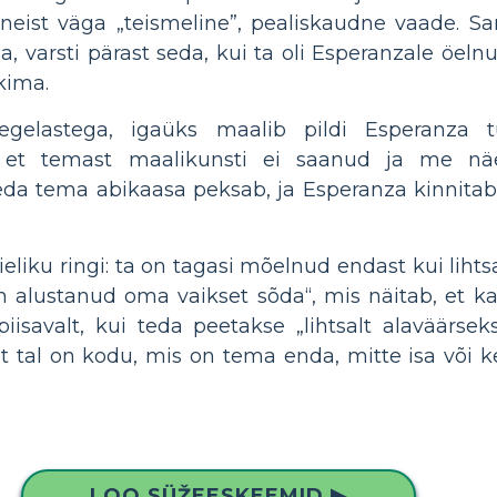
on neist väga „teismeline”, pealiskaudne vaade. 
, varsti pärast seda, kui ta oli Esperanzale öelnu
kima.
egelastega, igaüks maalib pildi Esperanza t
et temast maalikunsti ei saanud ja me näem
a tema abikaasa peksab, ja Esperanza kinnitab, e
liku ringi: ta on tagasi mõelnud endast kui lihtsa
en alustanud oma vaikset sõda“, mis näitab, et k
iisavalt, kui teda peetakse „lihtsalt alaväärsek
 tal on kodu, mis on tema enda, mitte isa või ke
LOO SÜŽEESKEEMID ▶