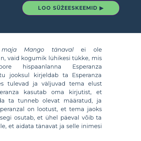
LOO SÜŽEESKEEMID ▶
e maja Mango tänaval
ei ole
an, vaid kogumik lühikesi tükke, mis
oore hispaanlanna Esperanza
tu jooksul kirjeldab ta Esperanza
es tulevad ja väljuvad tema elust
eranza kasutab oma kirjutist, et
da ta tunneb olevat määratud, ja
peranzal on lootust, et tema jaoks
segi osutab, et ühel päeval võib ta
, et aidata tänavat ja selle inimesi