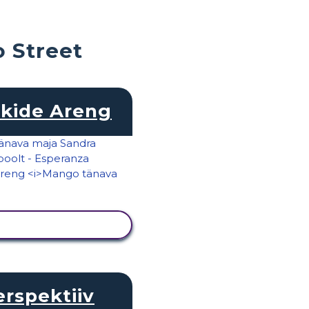
 Street
kide Areng
KUVA TEGEVUS
erspektiiv