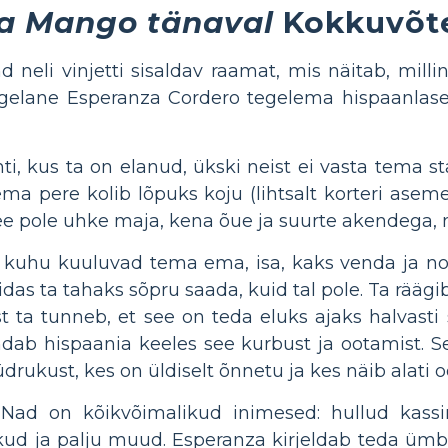
a Mango tänaval
Kokkuvõt
eli vinjetti sisaldav raamat, mis näitab, milli
egelane Esperanza Cordero tegelema hispaanlasek
i, kus ta on elanud, ükski neist ei vasta tema s
ma pere kolib lõpuks koju (lihtsalt korteri ase
ee pole uhke maja, kena õue ja suurte akendega, m
, kuhu kuuluvad tema ema, isa, kaks venda ja no
idas ta tahaks sõpru saada, kuid tal pole. Ta räägib
t ta tunneb, et see on teda eluks ajaks halvasti
ndab hispaania keeles see kurbust ja ootamist. S
ukust, kes on üldiselt õnnetu ja kes näib alati 
Nad on kõikvõimalikud inimesed: hullud kassin
kud ja palju muud. Esperanza kirjeldab teda ümbr