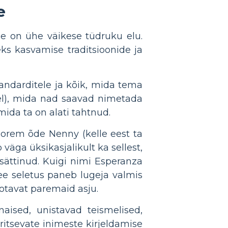
e
ne on ühe väikese tüdruku elu.
s kasvamise traditsioonide ja
tandarditele ja kõik, mida tema
mel), mida nad saavad nimetada
ida ta on alati tahtnud.
orem õde Nenny (kelle eest ta
 väga üksikasjalikult ka sellest,
 sättinud. Kuigi nimi Esperanza
ee seletus paneb lugeja valmis
ootavat paremaid asju.
aised, unistavad teismelised,
itsevate inimeste kirjeldamise