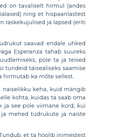
d on tavaliselt hirmul (andes
alased) ning et hispaanlastest
 raskekujulised ja lapsed (eriti
 tüdrukut saavad endale uhked
 väga Esperanza tahab suureks
uudlemiseks, pole ta ja teised
si tundeid täisealiseks saamise
 hirmutab ka mõte sellest.
u naiselikku keha, kuid mängib
 selle kohta, kuidas ta saab oma
 ja see pole viimane kord, kui
 ja mehed tüdrukute ja naiste
undub, et ta hoolib inimestest