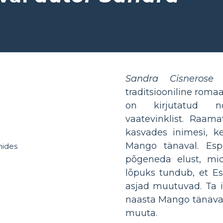
Sandra Cisneros
traditsiooniline roma
on kirjutatud n
vaatevinklist. Raama
kasvades inimesi, k
Mango tänaval. Esp
põgeneda elust, mi
lõpuks tundub, et Es
asjad muutuvad. Ta i
naasta Mango tänavale
muuta.