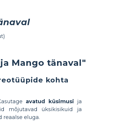
änaval
t)
ja Mango tänaval"
reotüüpide kohta
 Kasutage
avatud küsimusi
ja
bid mõjutavad üksikisikuid ja
d reaalse eluga.