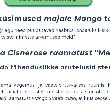
 küsimused
majale Mango t
? (Nagu need puudutavad naabruskonda/üksikisiku
 teiste inimeste arvamused meid?
a Cisnerose raamatust
"Ma
da tähenduslikke arutelusid ste
agama kogemusi ja vaateid turvalises ruumis.
et aidata õpilastel mõista, kuidas stereotüü
teid raamatust
Mango Streeti maja
, et luua seosei