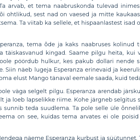
 Ta arvab, et tema naabruskonda tulevad inimese
i ohtlikud, sest nad on vaesed ja mitte kaukaasi
ma. Ta viitab ka sellele, et hispaanlastest isad on
Esperanza, tema õde ja kaks naabruses kolinud
a täiskasvanud kingad. Saame pilgu heita, kui
oole pöördub hulkur, kes pakub dollari nende s
 Siin näeb lugeja Esperanza erinevaid ja keeruli
 oma elust Mango tänaval eemale saada, kuid teda
oole väga selgelt pilgu. Esperanza arendab järsk
lt ja loeb lapselikke riime. Kohe järgneb selgitus
 sunnib teda suudlema. Ta pole selle üle õnnelik
ema on see, kuidas tema arvates ei ole poisid
Nendega näeme Esperanza kurbust ja süütunnet. T