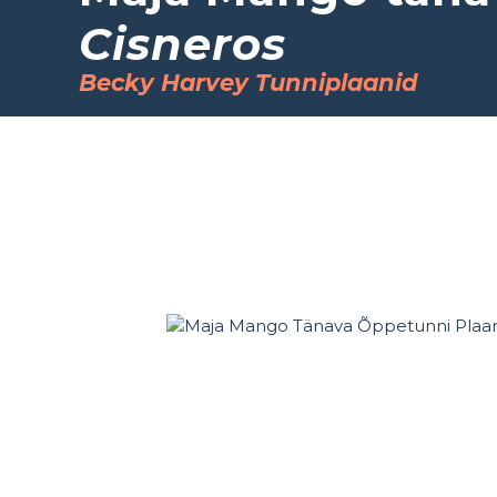
Cisneros
Becky Harvey Tunniplaanid