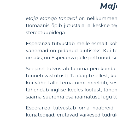
Maj
Maja Mango tänaval
on nelikümmend n
Romaanis õpib jutustaja ja keskne t
stereotüüpidega.
Esperanza tutvustab meile esmalt koht
vanemad on pidanud ajutiseks. Kui te
omaks, on Esperanza jälle pettunud; s
Seejärel tutvustab ta oma perekonda
tunneb vastutust). Ta räägib sellest, ku
kui vähe talle tema nimi meeldib, ses
tähendab inglise keeles lootust, tähe
saama suurema osa raamatust: lugu tüdr
Esperanza tutvustab oma naabreid. 
kurjategijad, erutavad väikesed tüdru