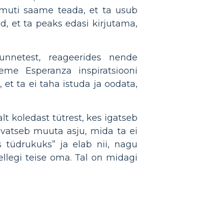
Samuti saame teada, et ta usub
d, et ta peaks edasi kirjutama,
unnetest, reageerides nende
e Esperanza inspiratsiooni
t ta ei taha istuda ja oodata,
lt koledast tütrest, kes igatseb
avatseb muuta asju, mida ta ei
s tüdrukuks” ja elab nii, nagu
llegi teise oma. Tal on midagi