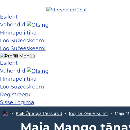
Esileht
Vahendid
Hinnapoliitika
Loo Süžeeskeem
Loo Süžeeskeemi
Esileht
Vahendid
Hinnapoliitika
Loo Süžeeskeem
Registreeru
Sisse Logima
Kõik Õpetaja Ressursid
Inglise Keele Kunst
Maja M
Maja Mango täna