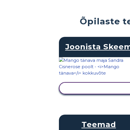
Õpilaste t
Joonista Skee
KUVA TEGEVUS
Teemad