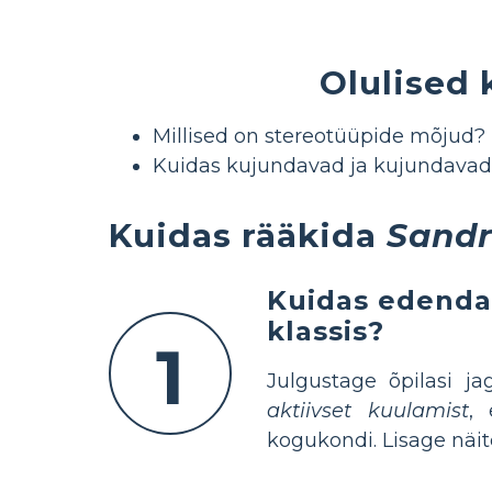
Olulised
Millised on stereotüüpide mõjud
Kuidas kujundavad ja kujundavad
Kuidas rääkida
Sandr
Kuidas edenda
klassis?
1
Julgustage õpilasi j
aktiivset kuulamist
, 
kogukondi. Lisage näi