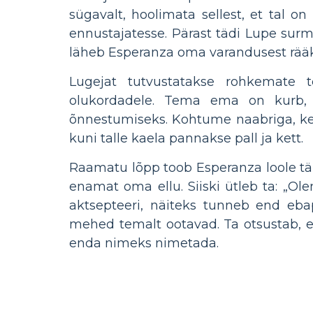
sügavalt, hoolimata sellest, et tal 
ennustajatesse. Pärast tädi Lupe surma
läheb Esperanza oma varandusest rää
Lugejat tutvustatakse rohkemate t
olukordadele. Tema ema on kurb, 
õnnestumiseks. Kohtume naabriga, ked
kuni talle kaela pannakse pall ja kett.
Raamatu lõpp toob Esperanza loole täie
enamat oma ellu. Siiski ütleb ta: „Ol
aktsepteeri, näiteks tunneb end ebap
mehed temalt ootavad. Ta otsustab, et
enda nimeks nimetada.