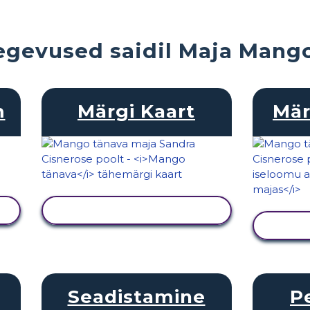
egevused saidil Maja Mango
m
Märgi Kaart
Mär
KUVA TEGEVUS
Seadistamine
P