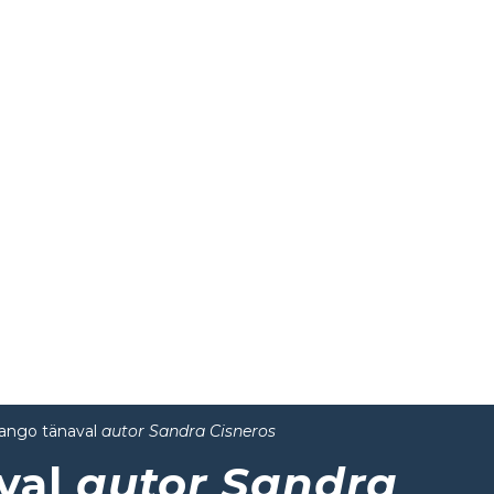
ango tänaval
autor Sandra Cisneros
val
autor Sandra