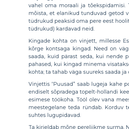
vahel oma moraali ja tõekspidamisi.
mõista, et elanikud tunduvad getod võ
tüdrukud peaksid oma pere eest hoolitse
tüdrukud) kardavad neid.
Kingade kohta on vinjett, millesse 
kõrge kontsaga kingad. Need on väg
saada, kuid pärast seda, kui nende p
pahased, kui kingad minema visatakse.
kohta; ta tahab väga suureks saada ja
Vinjettis “Puusad” saab lugeja kahe p
endiselt sõpradega topelt-hollandi kee
esimese töökoha. Tööl olev vana mees
meestegelane teda ründab. Korduv te
suhtes lugupidavad.
Ta kirjeldab mõne pereliikme surma. 