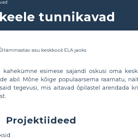
avad
 keele tunnikavad
ja kahekümne esimese sajandi oskusi oma keskk
de abil. Mõne kõige populaarsema raamatu, näitu
id tegevusi, mis aitavad õpilastel arendada kri
st.
Projektiideed
ksid