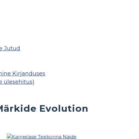
ne Jutud
mine Kirjanduses
e ülesehitus)
Märkide Evolution