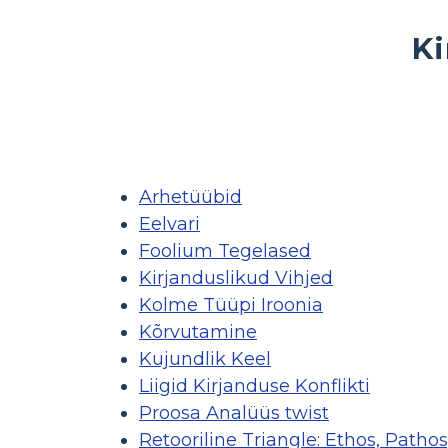
Ki
Arhetüübid
Eelvari
Foolium Tegelased
Kirjanduslikud Vihjed
Kolme Tüüpi Iroonia
Kõrvutamine
Kujundlik Keel
Liigid Kirjanduse Konflikti
Proosa Analüüs twist
Retooriline Triangle: Ethos, Patho