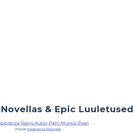
Novellas & Epic Luuletuse
(Näide
Esperanza Risingist