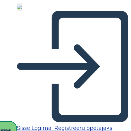
O
Sisse Logima
Registreeru õpetajaks
EEMI