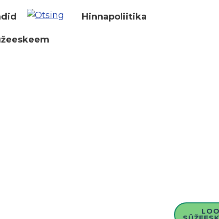
did
Hinnapoliitika
üžeeskeem
LO
SÜŽEESK