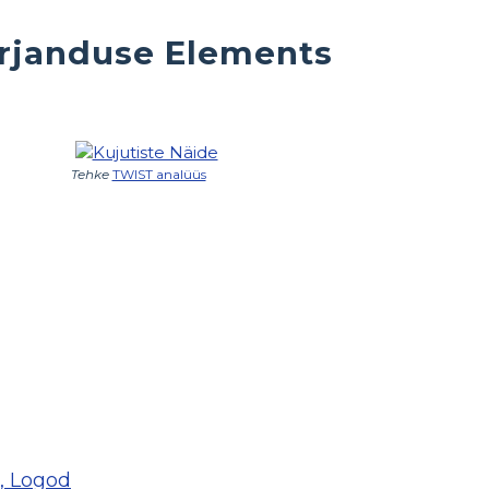
rjanduse Elements
Tehke
TWIST analüüs
s, Logod