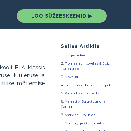
LOO SÜŽEESKEEMID ▶
Selles Artiklis
Projektiideed
Romaanid, Novellas & Epic
ooli ELA klassis
Luuletused
se, luuletuse ja
Novellid
itilise mõtlemise
Luuletused, Kõned ja Kirjad
Kirjanduse Elements
Narratiivi Struktuurid ja
Žanrid
Märkide Evolution
Sõnaliigi ja Grammatika