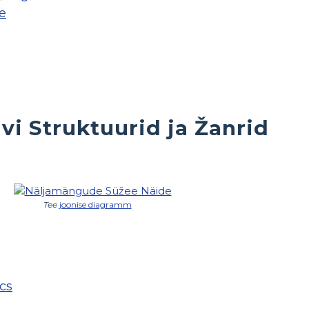
e
ivi Struktuurid ja Žanrid
Tee
joonise diagramm
cs