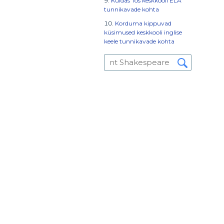
Kuidas Tos keskkooli ELA
tunnikavade kohta
Korduma kippuvad
küsimused keskkooli inglise
keele tunnikavade kohta
d