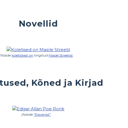
Novellid
(Näide
koletistest on
tingitud
Maple Streetist
tused, Kõned ja Kirjad
(Näide
"Ravenist"