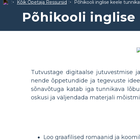
Kõik Õpetaja Ressursid
Põhikooli inglise keele tunnik
Põhikooli inglise
Tutvustage digitaalse jutuvestmise 
nende õppetundide ja tegevuste idee
sõnavõtuga katab iga tunnikava lõbusa
oskusi ja väljendada materjali mõistmi
Loo graafilised romaanid ja koomi