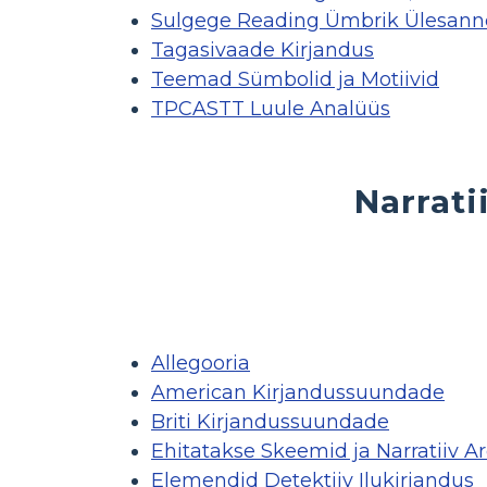
Sulgege Reading Ümbrik Ülesann
Tagasivaade Kirjandus
Teemad Sümbolid ja Motiivid
TPCASTT Luule Analüüs
Narrati
Allegooria
American Kirjandussuundade
Briti Kirjandussuundade
Ehitatakse Skeemid ja Narratiiv Ar
Elemendid Detektiiv Ilukirjandus