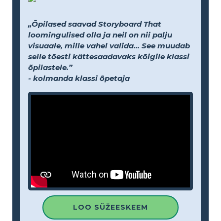
„Õpilased saavad Storyboard That
loomingulised olla ja neil on nii palju
visuaale, mille vahel valida... See muudab
selle tõesti kättesaadavaks kõigile klassi
õpilastele.”
- kolmanda klassi õpetaja
LOO SÜŽEESKEEM