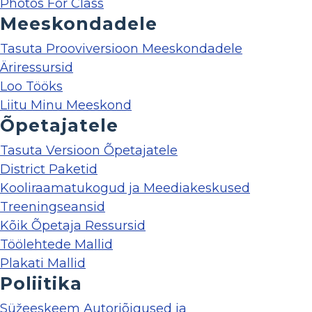
Photos For Class
Meeskondadele
Tasuta Prooviversioon Meeskondadele
Äriressursid
Loo Tööks
Liitu Minu Meeskond
Õpetajatele
Tasuta Versioon Õpetajatele
District Paketid
Kooliraamatukogud ja Meediakeskused
Treeningseansid
Kõik Õpetaja Ressursid
Töölehtede Mallid
Plakati Mallid
Poliitika
Süžeeskeem Autoriõigused ja