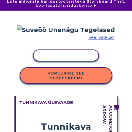
Liitu miljonite haridustöötajatega Storyboard That.
Loo tasuta hariduskonto
✨
Veel Valikuid
KOPEERI TEGEVUS
KOPEERIGE SEE
SÜŽEESKEEMI
TUNNIKAVA ÜLEVAADE
Tunnikava