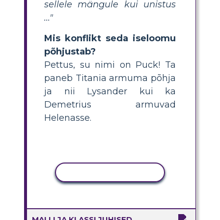
sellele mängule kui unistus
..."
Mis konflikt seda iseloomu
põhjustab?
Pettus, su nimi on Puck! Ta
paneb Titania armuma põhja
ja nii Lysander kui ka
Demetrius armuvad
Helenasse.
KOPEERI TEGEVUS
MALLI JA KLASSI JUHISED