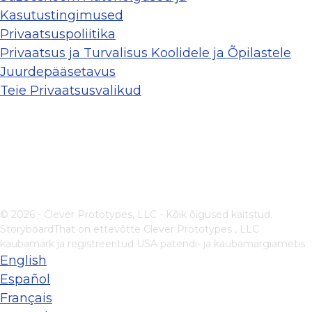
Kasutustingimused
Privaatsuspoliitika
Privaatsus ja Turvalisus Koolidele ja Õpilastele
Juurdepääsetavus
Teie Privaatsusvalikud
© 2026 - Clever Prototypes, LLC - Kõik õigused kaitstud.
StoryboardThat on ettevõtte
Clever Prototypes , LLC
kaubamärk ja registreeritud USA patendi- ja kaubamärgiametis
English
Español
Français