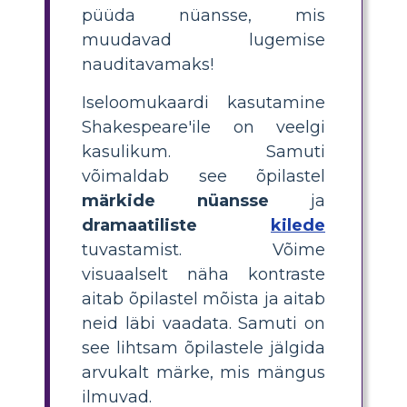
püüda nüansse, mis
muudavad lugemise
nauditavamaks!
Iseloomukaardi kasutamine
Shakespeare'ile on veelgi
kasulikum. Samuti
võimaldab see õpilastel
märkide nüansse
ja
dramaatiliste
kilede
tuvastamist. Võime
visuaalselt näha kontraste
aitab õpilastel mõista ja aitab
neid läbi vaadata. Samuti on
see lihtsam õpilastele jälgida
arvukalt märke, mis mängus
ilmuvad.