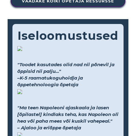
VAADAKE KÕIKI ÕPETAJA RESSURSSE
Iseloomustused
"Toodet kasutades olid nad nii põnevil ja
õppisid nii palju..."
–K-5 raamatukoguhoidja ja
õppetehnoloogia õpetaja
"Ma teen Napoleoni ajaskaala ja lasen
[õpilastel] kindlaks teha, kas Napoleon oli
hea või paha mees või kuskil vahepeal."
– Ajaloo ja eriõppe õpetaja