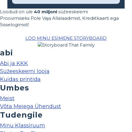
Loodud on üle
40 miljoni
süžeeskeemi
Proovimiseks Pole Vaja Allalaadimist, Krediitkaarti ega
Sisselogimist!
LOO MINU ESIMENE STORYBOARD
abi
Abi ja KKK
Süžeeskeemi looja
Kuidas printida
Umbes
Meist
Võta Meiega Ühendust
Tudengile
Minu Klassiruum