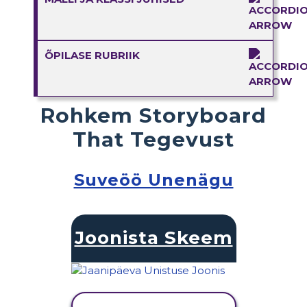
ÕPILASE RUBRIIK
Rohkem Storyboard
That Tegevust
Suveöö Unenägu
Joonista Skeem
KUVA TEGEVUS