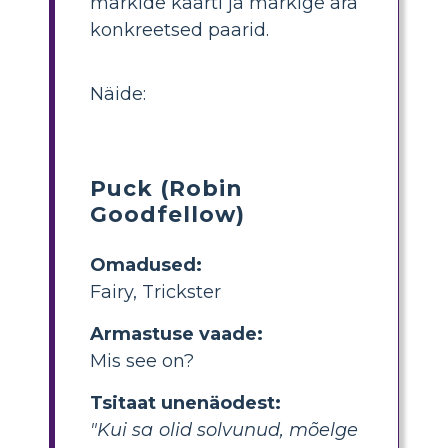
märkide kaarti ja märkige ära
konkreetsed paarid.
Näide:
Puck (Robin
Goodfellow)
Omadused:
Fairy, Trickster
Armastuse vaade:
Mis see on?
Tsitaat unenäodest:
"Kui sa olid solvunud, mõelge