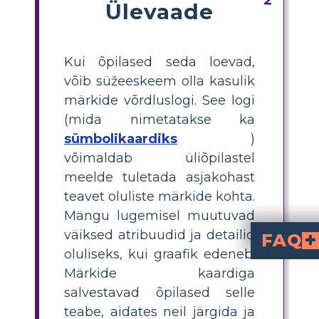
Ülevaade
Kui õpilased seda loevad,
võib süžeeskeem olla kasulik
märkide võrdluslogi. See logi
(mida nimetatakse ka
sümbolikaardiks
)
võimaldab üliõpilastel
meelde tuletada asjakohast
teavet oluliste märkide kohta.
Mängu lugemisel muutuvad
väiksed atribuudid ja detailid
FAQ
oluliseks, kui graafik edeneb.
Kuidas on tähemärkide kaardid lugejale
Shakespeari näidendis on õpilaste üks raskusi tegelaste suur arv. Tähemärgi kaardi kasut
Konfliktid ja tegelased on omavahel tihedalt seotud. Suveöö unenäos tekitavad t
Dramaatiline foolium on tegelane, kes töötab otsesel
Märkide kaardiga
salvestavad õpilased selle
teabe, aidates neil järgida ja