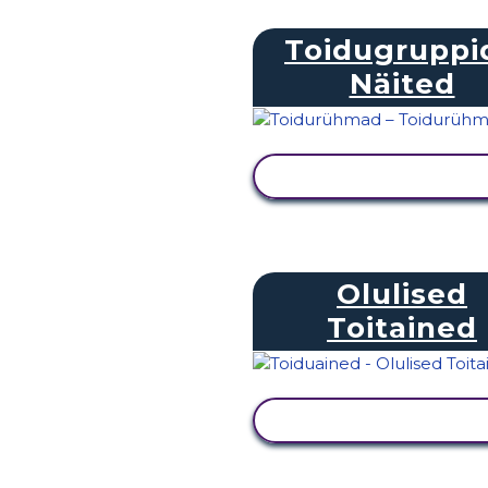
Toidugruppi
Näited
KUVA TEGEVUS
Olulised
Toitained
KUVA TEGEVUS