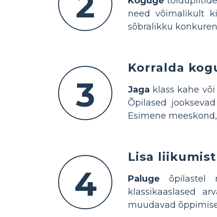
2
Koguge
toidupiltide
need võimalikult ki
sõbralikku konkurent
Korralda kogu
3
Jaga
klass kahe võ
Õpilased jooksevad 
Esimene meeskond, k
Lisa liikumi
4
Paluge
õpilastel n
klassikaaslased a
muudavad õppimise 