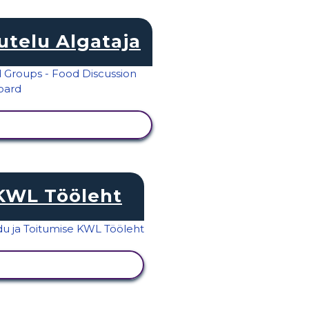
utelu Algataja
KUVA TEGEVUS
KWL Tööleht
KUVA TEGEVUS