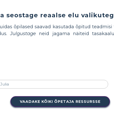
a seostage reaalse elu valikute
kuidas õpilased saavad kasutada õpitud teadmisi 
dus.
Julgustage
neid jagama näiteid tasakaalus
VAADAKE KÕIKI ÕPETAJA RESSURSSE