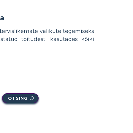
ga
tervislikemate valikute tegemiseks
tatud toitudest, kasutades kõiki
OTSING