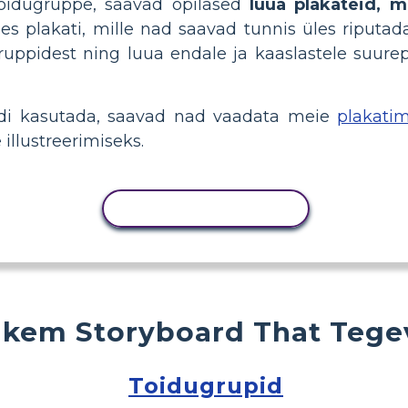
oidugruppe, saavad õpilased
luua plakateid, mi
es plakati, mille nad saavad tunnis üles riputa
uppidest ning luua endale ja kaaslastele suurepä
iidi kasutada, saavad nad vaadata meie
plakatim
illustreerimiseks.
KOPEERI TEGEVUS
kem Storyboard That Tege
Toidugrupid