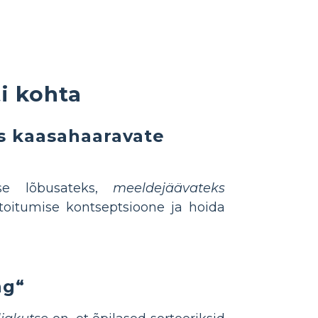
i kohta
s kaasahaaravate
se lõbusateks,
meeldejäävateks
toitumise kontseptsioone ja hoida
ng“