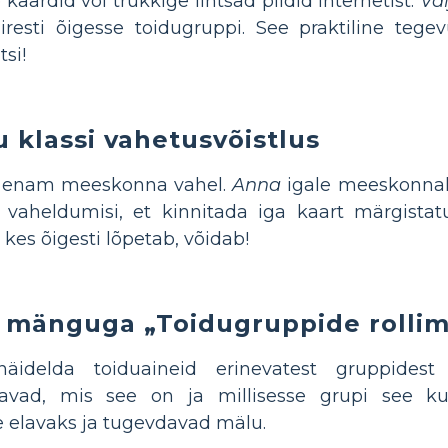
 kaardid või trükkige lihtsad pildid internetist.
Vä
iresti õigesse toidugruppi. See praktiline teg
si!
 klassi vahetusvõistlus
i enam meeskonna vahel.
Anna
igale meeskonnal
vaheldumisi, et kinnitada iga kaart märgistatu
es õigesti lõpetab, võidab!
st mänguga „Toidugruppide rolli
äidelda toiduaineid erinevatest gruppidest
rvavad, mis see on ja millisesse grupi see k
elavaks ja tugevdavad mälu.