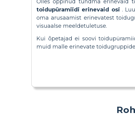
Olles õppinud tundma erinevaid t
toidupüramiidi erinevaid osi
. Luu
oma arusaamist erinevatest toidugr
visuaalse meeldetuletuse.
Kui õpetajad ei soovi toidupüram
muid malle erinevate toidugruppide 
Roh