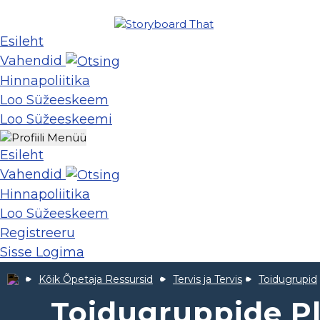
Esileht
Vahendid
Hinnapoliitika
Loo Süžeeskeem
Loo Süžeeskeemi
Esileht
Vahendid
Hinnapoliitika
Loo Süžeeskeem
Registreeru
Sisse Logima
Kõik Õpetaja Ressursid
Tervis ja Tervis
Toidugrupid
Toidugruppide P