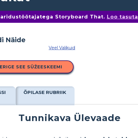
 haridustöötajatega Storyboard That.
Loo tasut
Veel Valikuid
ERIGE SEE SÜŽEESKEEMI
SSI
ÕPILASE RUBRIIK
Tunnikava Ülevaade