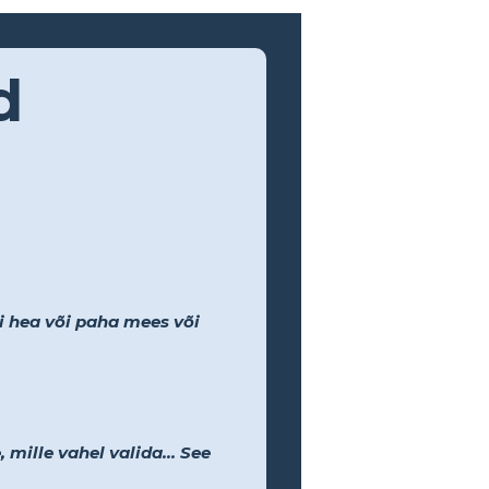
d
li hea või paha mees või
 mille vahel valida... See