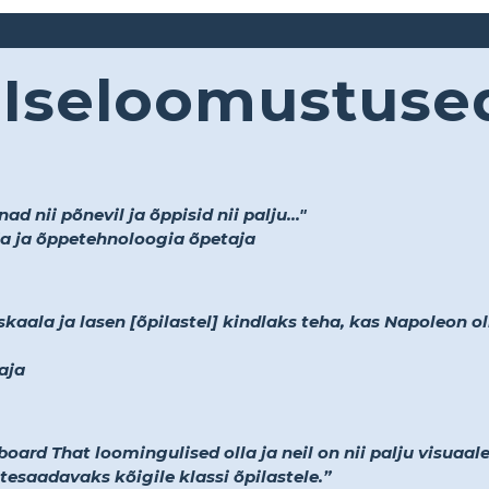
Iseloomustuse
d nii põnevil ja õppisid nii palju..."
a ja õppetehnoloogia õpetaja
kaala ja lasen [õpilastel] kindlaks teha, kas Napoleon o
aja
ard That loomingulised olla ja neil on nii palju visuaale,
tesaadavaks kõigile klassi õpilastele.”