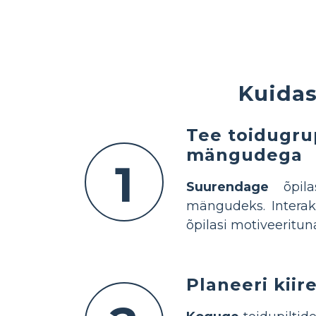
Kuidas
Tee toidugru
mängudega
1
Suurendage
õpila
mängudeks. Interakt
õpilasi motiveeritun
Planeeri kii