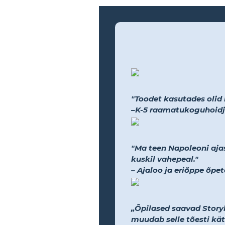
"Toodet kasutades olid na
–K-5 raamatukoguhoidj
"Ma teen Napoleoni ajas
kuskil vahepeal."
– Ajaloo ja eriõppe õpet
„Õpilased saavad Storybo
muudab selle tõesti kät