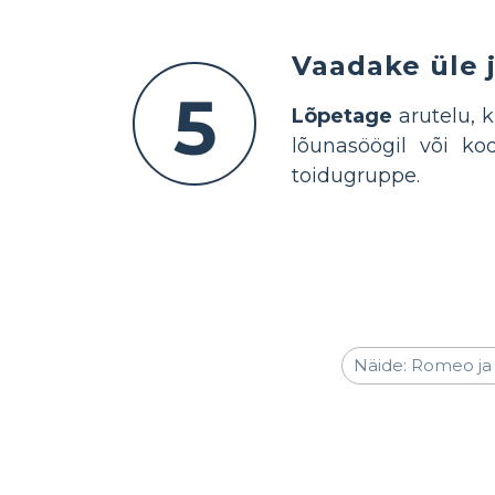
Vaadake üle j
5
Lõpetage
arutelu, 
lõunasöögil või ko
toidugruppe.