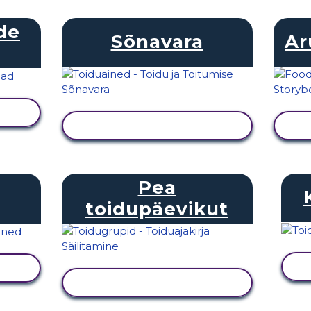
de
Sõnavara
Ar
KUVA TEGEVUS
Pea
toidupäevikut
KUVA TEGEVUS