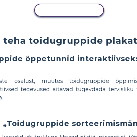
KOPEERI TEGEVUS
 teha toidugruppide plakat
ppide õppetunnid interaktiivsek
ste osalust, muutes toidugruppide õppimi
iivsed tegevused aitavad tugevdada tervisliku 
a.
re „Toidugruppide sorteerimismä