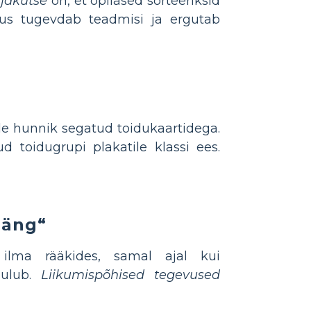
ljakutse
on, et õpilased sorteeriksid
evus tugevdab teadmisi ja ergutab
e hunnik segatud toidukaartidega.
d toidugrupi plakatile klassi ees.
mäng“
 ilma rääkides, samal ajal kui
uulub.
Liikumispõhised tegevused