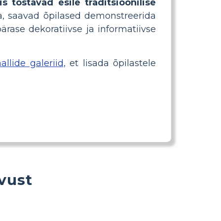
s tõstavad esile traditsioonilise
da, saavad õpilased demonstreerida
rase dekoratiivse ja informatiivse
allide galeriid,
et lisada õpilastele
vust