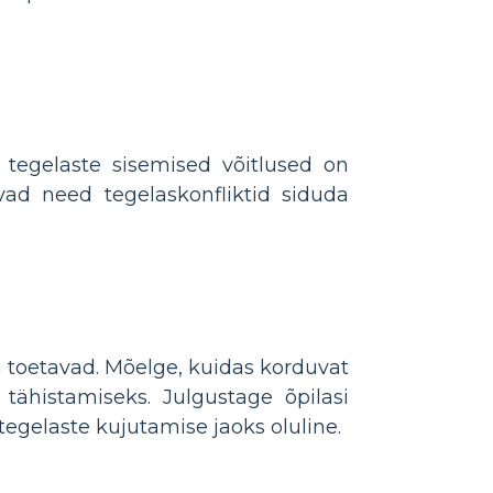
 tegelaste sisemised võitlused on
avad need tegelaskonfliktid siduda
i toetavad. Mõelge, kuidas korduvat
tähistamiseks. Julgustage õpilasi
egelaste kujutamise jaoks oluline.