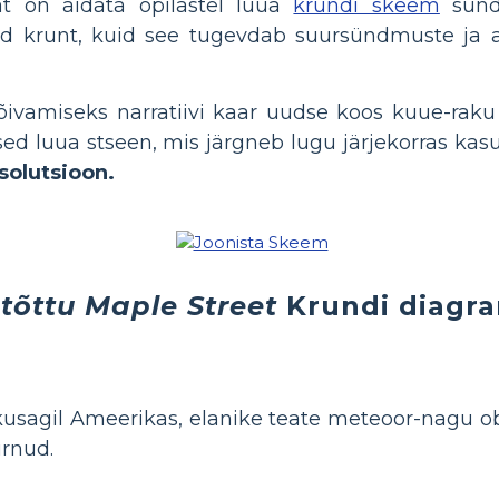
t on aidata õpilastel luua
krundi skeem
sündm
d krunt, kuid see tugevdab suursündmuste ja a
ivamiseks narratiivi kaar uudse koos kuue-raku
ased luua stseen, mis järgneb lugu järjekorras ka
solutsioon.
 tõttu Maple Street
Krundi diagr
kusagil Ameerikas, elanike teate meteoor-nagu obje
urnud.