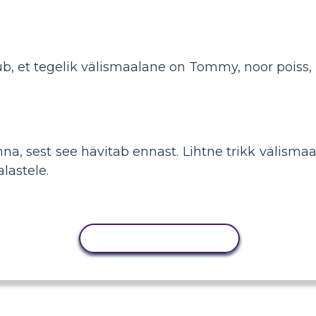
jub, et tegelik välismaalane on Tommy, noor poiss,
na, sest see hävitab ennast. Lihtne trikk välismaal
alastele.
KOPEERI TEGEVUS