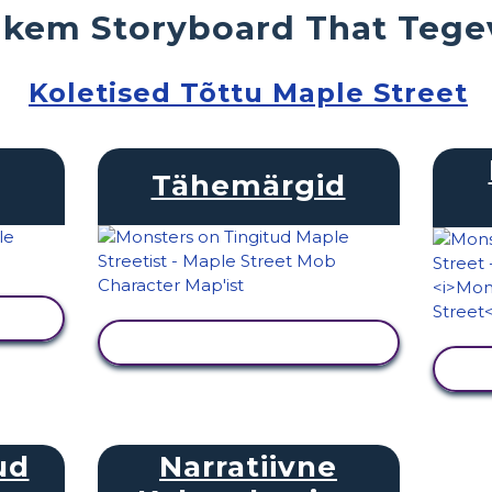
kem Storyboard That Tege
Koletised Tõttu Maple Street
Tähemärgid
KUVA TEGEVUS
ud
Narratiivne