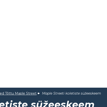
sed Tõttu Maple Street
Maple Streeti koletiste süžeeskeem
letiste süžeeskeem