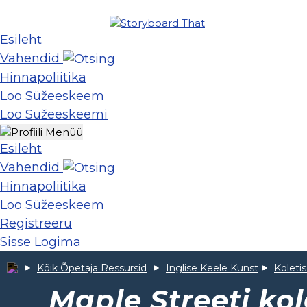
Esileht
Vahendid
Hinnapoliitika
Loo Süžeeskeem
Loo Süžeeskeemi
Esileht
Vahendid
Hinnapoliitika
Loo Süžeeskeem
Registreeru
Sisse Logima
Kõik Õpetaja Ressursid
Inglise Keele Kunst
Koleti
Maple Streeti ko