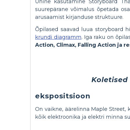
Ühine kasutamine Storyboard Tha
suurepärane võimalus õpetada osa
arusaamist kirjanduse struktuure.
Õpilased saavad luua storyboard hõ
krundi diagramm
. Iga raku on õpil
Action, Climax, Falling Action ja
re
Koletised
ekspositsioon
On vaikne, äärelinna Maple Street, 
kõik elektroonika ja elektri minna s