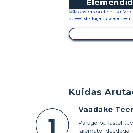
Elemendid
KUVA TEGEVUS
Kuidas Aruta
Vaadake Teem
1
Paluge õpilastel tu
laiemate ideedega. 