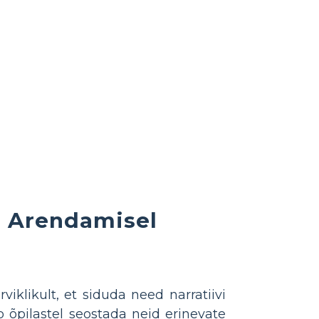
e Arendamisel
iklikult, et siduda need narratiivi
õpilastel seostada neid erinevate