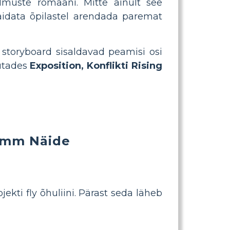
uste romaani. Mitte ainult see
idata õpilastel arendada paremat
 storyboard sisaldavad peamisi osi
sutades
Exposition, Konflikti Rising
amm Näide
kti fly õhuliini. Pärast seda läheb