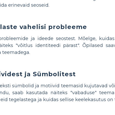
da erinevaid seoseid.
laste vahelisi probleeme
probleemide ja ideede seostest. Mõelge, kuidas
teks "võitlus identiteedi pärast". Õpilased sa
a teemadega.
videst ja Sümbolitest
teksti sümbolid ja motiivid teemasid kujutavad võ
lindu, saab kasutada näiteks "vabaduse" teema 
d tegelastega ja kuidas sellise keelekasutus on t