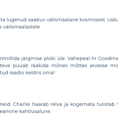
 ta lugenud saabuv välismaalane kosmosest. Usk
s välismaalastele.
ntrollida järgmise ploki üle. Vahepeal hr Goodma
 Steve püüab rääkida mõnes mõttes arvesse m
tud raadio keldris oma!
eid. Charlie haarab relva ja kogemata tulistab
peamine kahtlusalune.