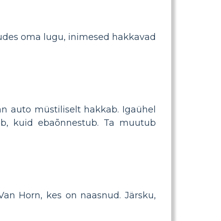
udes oma lugu, inimesed hakkavad
n auto müstiliselt hakkab. Igaühel
ob, kuid ebaõnnestub. Ta muutub
 Van Horn, kes on naasnud. Järsku,