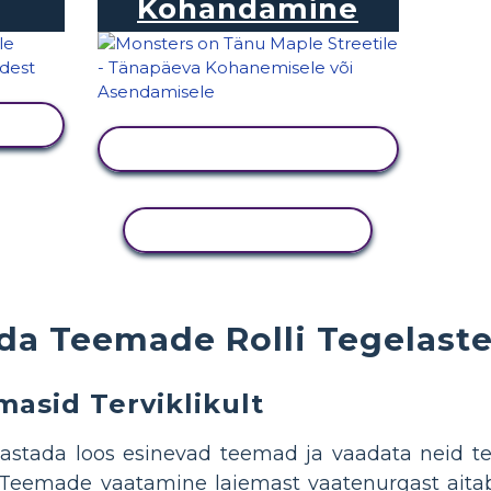
Kohandamine
KUVA TEGEVUS
KOPEERI TEGEVUS
da Teemade Rolli Tegelast
asid Terviklikult
vastada loos esinevad teemad ja vaadata neid terv
Teemade vaatamine laiemast vaatenurgast aitab 