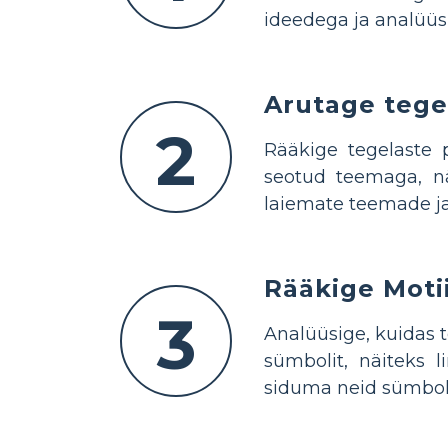
ideedega ja analüüsi
Arutage tege
2
Rääkige tegelaste 
seotud teemaga, näi
laiemate teemade j
Rääkige Motii
3
Analüüsige, kuidas 
sümbolit, näiteks 
siduma neid sümbolei