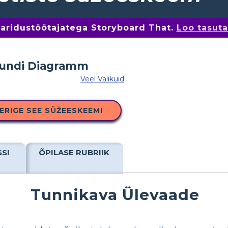
 haridustöötajatega Storyboard That.
Loo tasut
Veel Valikuid
ERIGE SEE SÜŽEESKEEMI
SSI
ÕPILASE RUBRIIK
Tunnikava Ülevaade