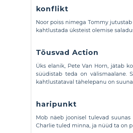
konflikt
Noor poiss nimega Tommy jutustab
kahtlustada üksteist olemise saladu
Tõusvad Action
Üks elanik, Pete Van Horn, jätab ko
süüdistab teda on välismaalane.
kahtlustataval tähelepanu on suuna
haripunkt
Mob näeb joonisel tulevad suunas n
Charlie tuled minna, ja nüüd ta on 