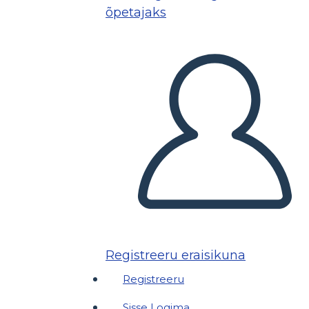
õpetajaks
Registreeru eraisikuna
Registreeru
Sisse Logima