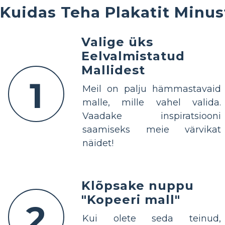
Kuidas Teha Plakatit Minus
Valige üks
Eelvalmistatud
Mallidest
1
Meil on palju hämmastavaid
malle, mille vahel valida.
Vaadake inspiratsiooni
saamiseks meie värvikat
näidet!
Klõpsake nuppu
"Kopeeri mall"
2
Kui olete seda teinud,