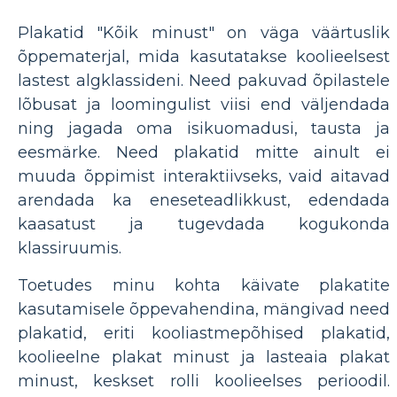
Plakatid "Kõik minust" on väga väärtuslik
õppematerjal, mida kasutatakse koolieelsest
lastest algklassideni. Need pakuvad õpilastele
lõbusat ja loomingulist viisi end väljendada
ning jagada oma isikuomadusi, tausta ja
eesmärke. Need plakatid mitte ainult ei
muuda õppimist interaktiivseks, vaid aitavad
arendada ka eneseteadlikkust, edendada
kaasatust ja tugevdada kogukonda
klassiruumis.
Toetudes minu kohta käivate plakatite
kasutamisele õppevahendina, mängivad need
plakatid, eriti kooliastmepõhised plakatid,
koolieelne plakat minust ja lasteaia plakat
minust, keskset rolli koolieelses perioodil.