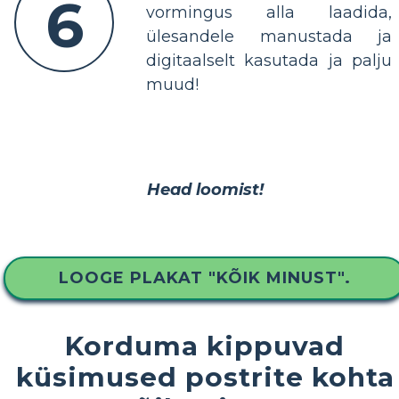
6
vormingus alla laadida,
ülesandele manustada ja
digitaalselt kasutada ja palju
muud!
Head loomist!
LOOGE PLAKAT "KÕIK MINUST".
Korduma kippuvad
küsimused postrite kohta