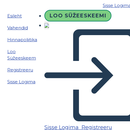
Sisse Logim
LOO SÜŽEESKEEMI
Esileht
Vahendid
Hinnapoliitika
Loo
Süžeeskeem
Registreeru
Sisse Logima
Sisse Logima
Registreeru