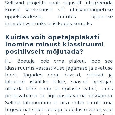
Selliseid projekte saab sujuvalt integreerida
kunsti, keelekunsti või ühiskonnaõpetuse
õppekavadesse, muutes õppimise
interaktiivsemaks ja isikupärasemaks.
Kuidas võib õpetajaplakati
loomine minust klassiruumi
positiivselt mõjutada?
Kui õpetaja loob oma plakati, loob see
klassiruumis vastastikuse jagamise ja avatuse
tooni. Jagades oma huvisid, hobisid ja
lõbusaid isiklikke fakte, saavad õpetajad
ületada lõhe enda ja õpilaste vahel, luues
pingevabama ja ligipääsetavama õhkkonna.
Selline lähenemine ei aita mitte ainult luua
tugevamat sidet õpetaja ja õpilaste vahel, vaid