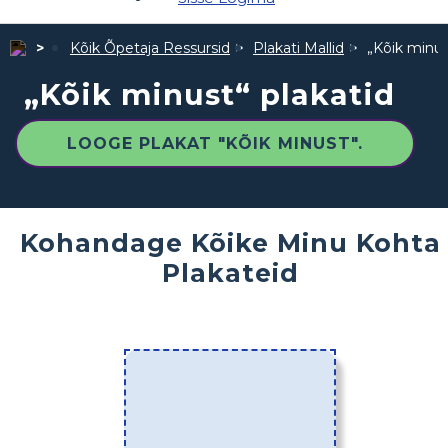
Kõik Õpetaja Ressursid
Plakati Mallid
„Kõik minus
„Kõik minust“ plakatid
LOOGE PLAKAT "KÕIK MINUST".
Kohandage Kõike Minu Kohta
Plakateid