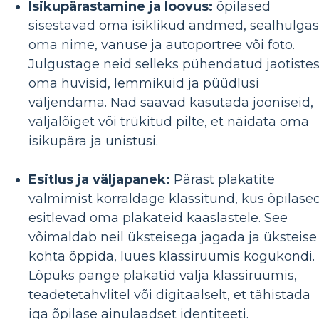
Isikupärastamine ja loovus:
õpilased
sisestavad oma isiklikud andmed, sealhulgas
oma nime, vanuse ja autoportree või foto.
Julgustage neid selleks pühendatud jaotiste
oma huvisid, lemmikuid ja püüdlusi
väljendama. Nad saavad kasutada jooniseid,
väljalõiget või trükitud pilte, et näidata oma
isikupära ja unistusi.
Esitlus ja väljapanek:
Pärast plakatite
valmimist korraldage klassitund, kus õpilase
esitlevad oma plakateid kaaslastele. See
võimaldab neil üksteisega jagada ja üksteise
kohta õppida, luues klassiruumis kogukondi.
Lõpuks pange plakatid välja klassiruumis,
teadetetahvlitel või digitaalselt, et tähistada
iga õpilase ainulaadset identiteeti.