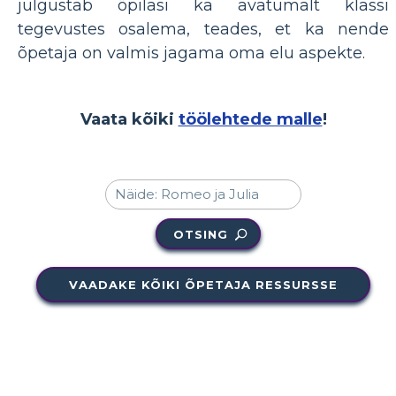
julgustab õpilasi ka avatumalt klassi
tegevustes osalema, teades, et ka nende
õpetaja on valmis jagama oma elu aspekte.
Vaata kõiki
töölehtede malle
!
OTSING
VAADAKE KÕIKI ÕPETAJA RESSURSSE