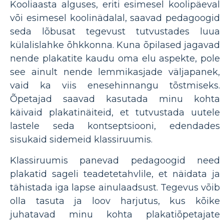
Kooliaasta alguses, eriti esimesel koolipäeval
või esimesel koolinädalal, saavad pedagoogid
seda lõbusat tegevust tutvustades luua
külalislahke õhkkonna. Kuna õpilased jagavad
nende plakatite kaudu oma elu aspekte, pole
see ainult nende lemmikasjade väljapanek,
vaid ka viis enesehinnangu tõstmiseks.
Õpetajad saavad kasutada minu kohta
käivaid plakatinäiteid, et tutvustada uutele
lastele seda kontseptsiooni, edendades
sisukaid sidemeid klassiruumis.
Klassiruumis panevad pedagoogid need
plakatid sageli teadetetahvlile, et näidata ja
tähistada iga lapse ainulaadsust. Tegevus võib
olla tasuta ja loov harjutus, kus kõike
juhatavad minu kohta plakatiõpetajate