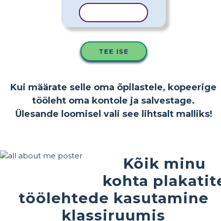
KOPEERI MALL
TEE ISE
Kui määrate selle oma õpilastele, kopeerige
tööleht oma kontole ja salvestage.
Ülesande loomisel vali see lihtsalt malliks!
Kõik minu
kohta plakatit
töölehtede kasutamine
klassiruumis