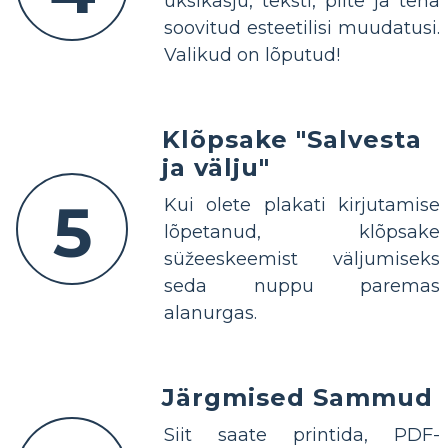
üksikasju, teksti, pilte ja teha
soovitud esteetilisi muudatusi.
Valikud on lõputud!
Klõpsake "Salvesta
ja välju"
5
Kui olete plakati kirjutamise
lõpetanud, klõpsake
süžeeskeemist väljumiseks
seda nuppu paremas
alanurgas.
Järgmised Sammud
Siit saate printida, PDF-