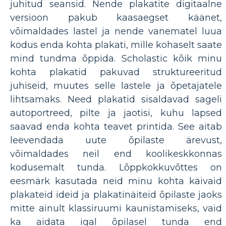
juhitud seansid. Nende plakatite digitaalne
versioon pakub kaasaegset käänet,
võimaldades lastel ja nende vanematel luua
kodus enda kohta plakati, mille kohaselt saate
mind tundma õppida. Scholastic kõik minu
kohta plakatid pakuvad struktureeritud
juhiseid, muutes selle lastele ja õpetajatele
lihtsamaks. Need plakatid sisaldavad sageli
autoportreed, pilte ja jaotisi, kuhu lapsed
saavad enda kohta teavet printida. See aitab
leevendada uute õpilaste ärevust,
võimaldades neil end koolikeskkonnas
kodusemalt tunda. Lõppkokkuvõttes on
eesmärk kasutada neid minu kohta käivaid
plakateid ideid ja plakatinäiteid õpilaste jaoks
mitte ainult klassiruumi kaunistamiseks, vaid
ka aidata igal õpilasel tunda end