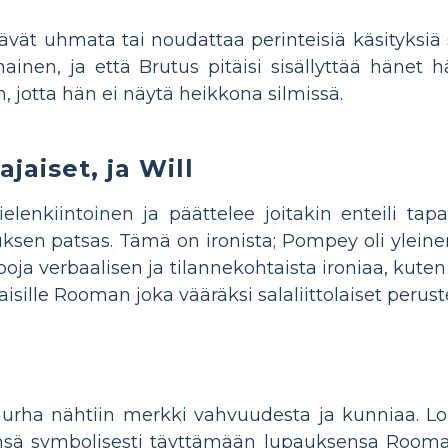
ävät uhmata tai noudattaa perinteisiä käsityksiä 
ainen, ja että Brutus pitäisi sisällyttää hänet
, jotta hän ei näytä heikkona silmissä.
jaiset, ja Will
ielenkiintoinen ja päättelee joitakin enteili t
ksen patsas. Tämä on ironista; Pompey oli yleine
oja verbaalisen ja tilannekohtaista ironiaa, kut
isille Rooman joka vääräksi salaliittolaiset perust
rha nähtiin merkki vahvuudesta ja kunniaa. Lopu
itsensä symbolisesti täyttämään lupauksensa Room