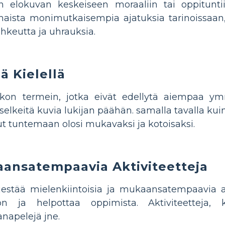
n elokuvan keskeiseen moraaliin tai oppituntii
 ilmaista monimutkaisempia ajatuksia tarinoissaa
ohkeutta ja uhrauksia.
lä Kielellä
likon termein, jotka eivät edellytä aiempaa ym
selkeitä kuvia lukijan päähän. samalla tavalla kui
t tuntemaan olosi mukavaksi ja kotoisaksi.
aansatempaavia Aktiviteetteja
rjestää mielenkiintoisia ja mukaansatempaavia ak
 ja helpottaa oppimista. Aktiviteetteja, ku
sanapelejä jne.