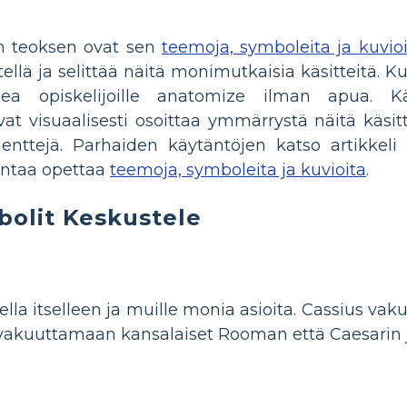
en teoksen ovat sen
teemoja, symboleita ja kuvioi
llä ja selittää näitä monimutkaisia ​​käsitteitä. K
kea opiskelijoille anatomize ilman apua. K
vat visuaalisesti osoittaa ymmärrystä näitä käsitt
menttejä. Parhaiden käytäntöjen katso artikkeli 
intaa opettaa
teemoja, symboleita ja kuvioita
.
bolit Keskustele
la itselleen ja muille monia asioita. Cassius vakuut
akuuttamaan kansalaiset Rooman että Caesarin j