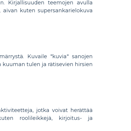
n. Kirjallisuuden teemojen avulla
n, aivan kuten supersankarielokuva
märrystä. Kuvaile "kuvia" sanojen
n kuuman tulen ja rätisevien hirsien
tiviteetteja, jotka voivat herättää
ten roolileikkejä, kirjoitus- ja