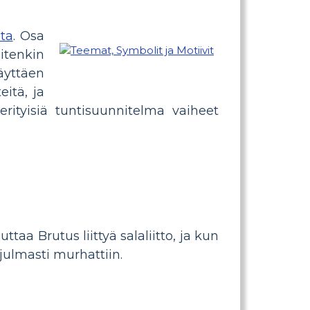
ta
. Osa
uitenkin
äyttäen
eitä, ja
erityisiä tuntisuunnitelma vaiheet
taa Brutus liittyä salaliitto, ja kun
ulmasti murhattiin.