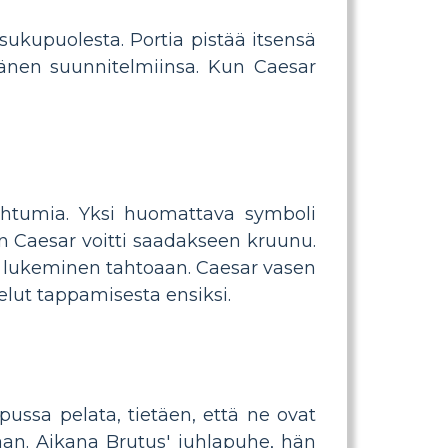
sukupuolesta. Portia pistää itsensä
 hänen suunnitelmiinsa. Kun Caesar
apahtumia. Yksi huomattava symboli
n Caesar voitti saadakseen kruunu.
en lukeminen tahtoaan. Caesar vasen
elut tappamisesta ensiksi.
ssa pelata, tietäen, että ne ovat
aan. Aikana Brutus' juhlapuhe, hän