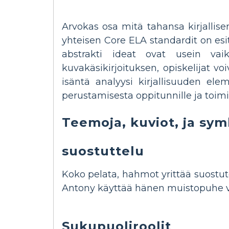
Arvokas osa mitä tahansa kirjallis
yhteisen Core ELA standardit on esite
abstrakti ideat ovat usein vai
kuvakäsikirjoituksen, opiskelijat voi
isäntä analyysi kirjallisuuden ele
perustamisesta oppitunnille ja toim
Teemoja, kuviot, ja sym
suostuttelu
Koko pelata, hahmot yrittää suostutel
Antony käyttää hänen muistopuhe v
Sukupuoliroolit