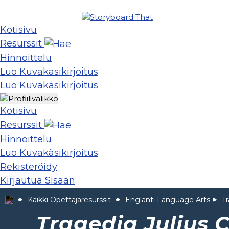
Kotisivu
Resurssit
Hinnoittelu
Luo Kuvakäsikirjoitus
Luo Kuvakäsikirjoitus
Kotisivu
Resurssit
Hinnoittelu
Luo Kuvakäsikirjoitus
Rekisteröidy
Kirjautua Sisään
Kaikki Opettajaresurssit
Englanti Language Arts
Tr
Tragedia Julius 