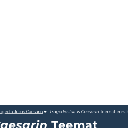
agedia Julius Caesarin
Tragedia Julius Caesarin
Teemat ennak
Caesarin
Teemat