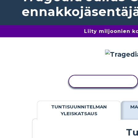
ennakkojäsentäj
Liity miljoonien 
KOPIOI TOIMINTO
TUNTISUUNNITELMAN
MA
YLEISKATSAUS
Tu