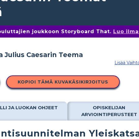
ä
kouluttajien joukkoon Storyboard That.
Luo ilma
Lisää Vaiht
KOPIOI TÄMÄ KUVAKÄSIKIRJOITUS
LLI JA LUOKAN OHJEET
OPISKELIJAN
ARVIOINTIPERUSTEET
ntisuunnitelman Yleiskats