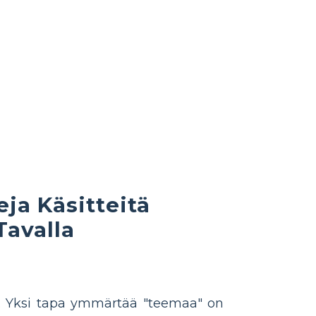
eja Käsitteitä
Tavalla
an. Yksi tapa ymmärtää "teemaa" on