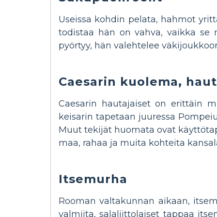
Useissa kohdin pelata, hahmot yritt
todistaa hän on vahva, vaikka se n
pyörtyy, hän valehtelee väkijoukkoon
Caesarin kuolema, hauta
Caesarin hautajaiset on erittäin m
keisarin tapetaan juuressa Pompeiu
Muut tekijät huomata ovat käyttötap
maa, rahaa ja muita kohteita kansala
Itsemurha
Rooman valtakunnan aikaan, itsemu
valmiita, salaliittolaiset tappaa 