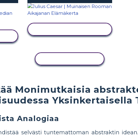
NÄYTÄ TOIMINTA
KOPIOI TOIMINTO
tää Monimutkaisia ​​abstrakt
lisuudessa Yksinkertaisella 
ista Analogiaa
yhdistää selvästi tuntemattoman abstraktin ide