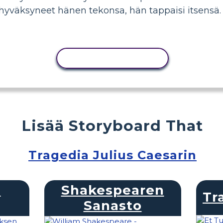
ät hyväksyneet hänen tekonsa, hän tappaisi itsensä.
KOPIOI TOIMINTO
Lisää Storyboard That
Tragedia Julius Caesarin
n
Shakespearen
Tr
Sanasto