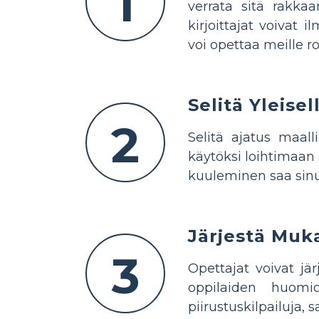
1
verrata sitä rakkaa
kirjoittajat voivat
voi opettaa meille r
Selitä Yleisel
2
Selitä ajatus maal
käytöksi loihtimaan 
kuuleminen saa sinu
Järjestä Muk
3
Opettajat voivat jä
oppilaiden huomion
piirustuskilpailuja, 