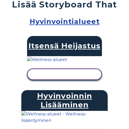
Lisää Storyboard That
Hyvinvointialueet
Itsensä Heijastus
NÄYTÄ TOIMINTA
Hyvinvoinnin
Lisääminen