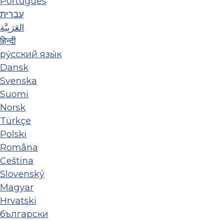
Português
עברית
العَرَبِيَّة
हिन्दी
ру́сский язы́к
Dansk
Svenska
Suomi
Norsk
Türkçe
Polski
Româna
Ceština
Slovenský
Magyar
Hrvatski
български