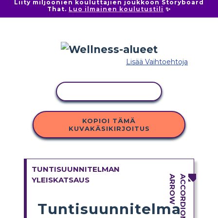
Liity miljoonien kouluttajien joukkoon Storyboard
That.
Luo ilmainen koulutustili
✨
Lisää Vaihtoehtoja
KOPIOI TOIMINTO
KOPIOI TÄMÄ
KUVAKÄSIKIRJOITUS
TUNTISUUNNITELMAN
YLEISKATSAUS
Tuntisuunnitelma