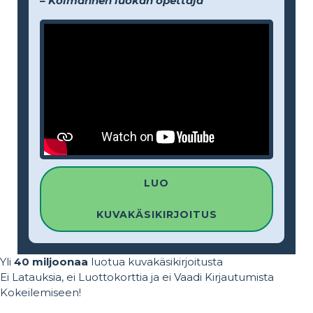
– Kolmannen luokan opettaja
LUO
KUVAKÄSIKIRJOITUS
Yli
40 miljoonaa
luotua kuvakäsikirjoitusta
Ei Latauksia, ei Luottokorttia ja ei Vaadi Kirjautumista
Kokeilemiseen!