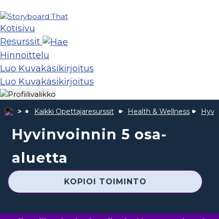
Kotisivu
Resurssit
Hinnoittelu
Luo Kuvakäsikirjoitus
Luo Kuvakäsikirjoitus
Kaikki Opettajaresurssit
Health & Wellness
Hyvin
Hyvinvoinnin 5 osa-
aluetta
KOPIOI TOIMINTO