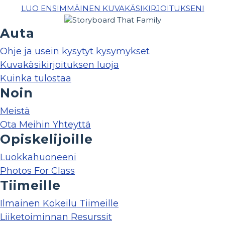
LUO ENSIMMÄINEN KUVAKÄSIKIRJOITUKSENI
Auta
Ohje ja usein kysytyt kysymykset
Kuvakäsikirjoituksen luoja
Kuinka tulostaa
Noin
Meistä
Ota Meihin Yhteyttä
Opiskelijoille
Luokkahuoneeni
Photos For Class
Tiimeille
Ilmainen Kokeilu Tiimeille
Liiketoiminnan Resurssit