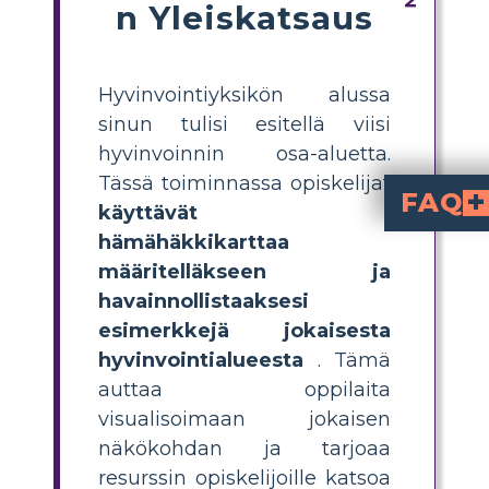
n Yleiskatsaus
Hyvinvointiyksikön alussa
sinun tulisi esitellä viisi
hyvinvoinnin osa-aluetta.
Tässä toiminnassa opiskelijat
FAQ
käyttävät
hämähäkkikarttaa
hyvinvointi. Jokainen
Miten voin opetta
Hyvä tapa opettaa nämä osa-alueet 
, joka määrittelee ja havainnollistaa jokaisen osa-alueen esim
Mikä on yksinker
, jossa oppilaat määrittelevät ja havainnollistavat esimerkkejä kunkin hyvinvoinnin osa-alueen osa
Miksi on tärkeää, et
Ymmärtämällä kaikki osa-alueet oppilaat voivat saavuttaa
elämässään, tehdä terveellise
Mikä on ero fyysisen ja e
keskittyy kehon te
liittyy tunteiden tunni
määritelläkseen ja
havainnollistaaksesi
esimerkkejä jokaisesta
hyvinvointialueesta
. Tämä
auttaa oppilaita
visualisoimaan jokaisen
näkökohdan ja tarjoaa
resurssin opiskelijoille katsoa