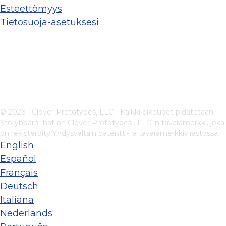
Esteettömyys
Tietosuoja-asetuksesi
© 2026 - Clever Prototypes, LLC - Kaikki oikeudet pidätetään.
StoryboardThat on
Clever Prototypes , LLC
:n tavaramerkki, joka
on rekisteröity Yhdysvaltain patentti- ja tavaramerkkivirastossa.
English
Español
Français
Deutsch
Italiana
Nederlands