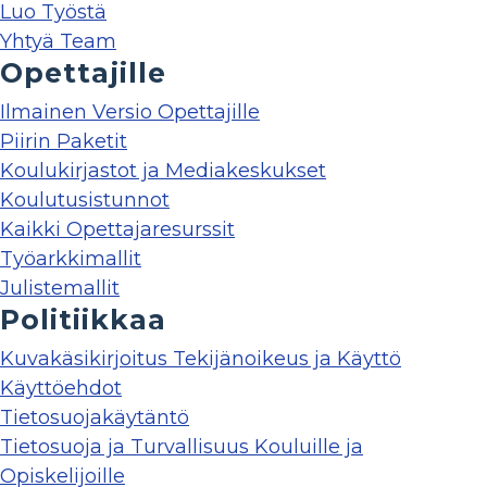
Luo Työstä
Yhtyä Team
Opettajille
Ilmainen Versio Opettajille
Piirin Paketit
Koulukirjastot ja Mediakeskukset
Koulutusistunnot
Kaikki Opettajaresurssit
Työarkkimallit
Julistemallit
Politiikkaa
Kuvakäsikirjoitus Tekijänoikeus ja Käyttö
Käyttöehdot
Tietosuojakäytäntö
Tietosuoja ja Turvallisuus Kouluille ja
Opiskelijoille