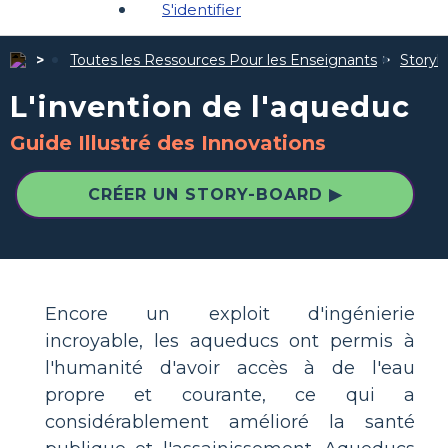
S'identifier
Toutes les Ressources Pour les Enseignants
Storybo
L'invention de l'aqueduc
Guide Illustré des Innovations
CRÉER UN STORY-BOARD ▶
Encore un exploit d'ingénierie
incroyable, les aqueducs ont permis à
l'humanité d'avoir accès à de l'eau
propre et courante, ce qui a
considérablement amélioré la santé