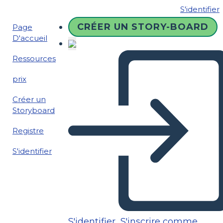
S'identifier
CRÉER UN STORY-BOARD
Page
D'accueil
Ressources
prix
Créer un
Storyboard
Registre
S'identifier
S'identifier
S'inscrire comme