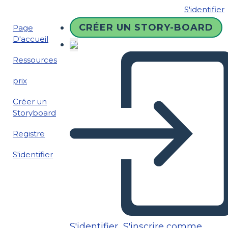
S'identifier
CRÉER UN STORY-BOARD
Page
D'accueil
Ressources
prix
Créer un
Storyboard
Registre
S'identifier
S'identifier
S'inscrire comme