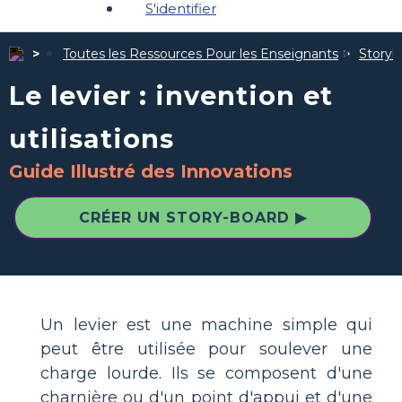
S'identifier
Toutes les Ressources Pour les Enseignants
Storybo
Le levier : invention et
utilisations
Guide Illustré des Innovations
CRÉER UN STORY-BOARD ▶
Un levier est une machine simple qui
peut être utilisée pour soulever une
charge lourde. Ils se composent d'une
charnière ou d'un point d'appui et d'une