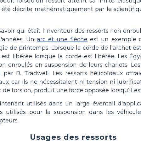
roduit lorsqu'un ressort atteint sa limite élastiqu
 a été décrite mathématiquement par le scientifi
e savoir qui était l'inventeur des ressorts non enroul
 d'années. Un
arc et une flèche
est un exemple d
gie de printemps. Lorsque la corde de l'archet est 
 est libérée lorsque la corde est libérée. Les É
non enroulés en suspension de leurs chariots. Les
 par R. Tradwell. Les ressorts hélicoïdaux offr
aux car ils ne nécessitaient ni tension ni lubrific
t de torsion, produit une force opposée lorsqu’il es
ntenant utilisés dans un large éventail d'applica
rs utilisés pour la suspension dans les véhicule
pteurs.
Usages des ressorts