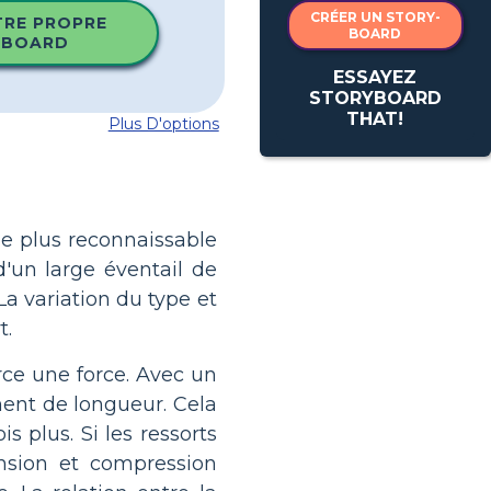
CRÉER UN STORY-
TRE PROPRE
BOARD
YBOARD
ESSAYEZ
STORYBOARD
THAT!
Plus D'options
 le plus reconnaissable
 d'un large éventail de
La variation du type et
t.
rce une force. Avec un
ment de longueur. Cela
s plus. Si les ressorts
ension et compression