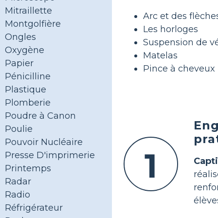
Mitraillette
Arc et des flèche
Montgolfière
Les horloges
Ongles
Suspension de v
Oxygène
Matelas
Papier
Pince à cheveux
Pénicilline
Plastique
Plomberie
Poudre à Canon
Eng
Poulie
pra
Pouvoir Nucléaire
1
Presse D'imprimerie
Capti
Printemps
réali
Radar
renf
Radio
élève
Réfrigérateur