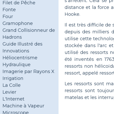
s'arrêtent. Cela se p
Filet de Pêche
distance et la force
Fonte
Hooke.
Four
Gramophone
Il est très difficile d
Grand Collisionneur de
depuis des milliers
Hadrons
utilise cette technolo
Guide Illustré des
stockée dans l'arc et
Innovations
utilisé des ressorts 
Héliocentrisme
été inventés en 1763
Hydraulique
ressorts non hélicoïd
Imagerie par Rayons X
ressort, appelé ressor
Irrigation
Les ressorts sont mai
La Colle
ressorts sont toujou
Levier
matelas et les interru
L'Internet
Machine à Vapeur
Microscope