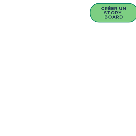
CRÉER UN
STORY-
BOARD