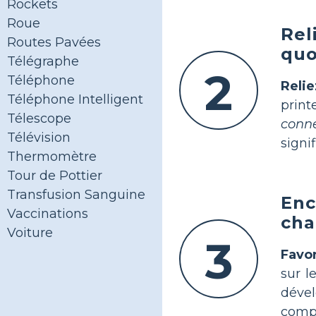
Rockets
Roue
Rel
Routes Pavées
quo
Télégraphe
2
Téléphone
Reli
Téléphone Intelligent
prin
Télescope
conn
Télévision
signi
Thermomètre
Tour de Pottier
Transfusion Sanguine
Enc
Vaccinations
cha
Voiture
3
Favor
sur l
déve
comp