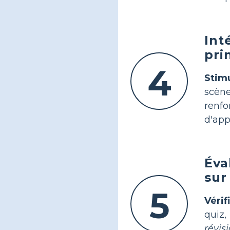
Int
pri
4
Stimu
scène
renf
d'app
Éva
sur
5
Vérif
quiz,
révis