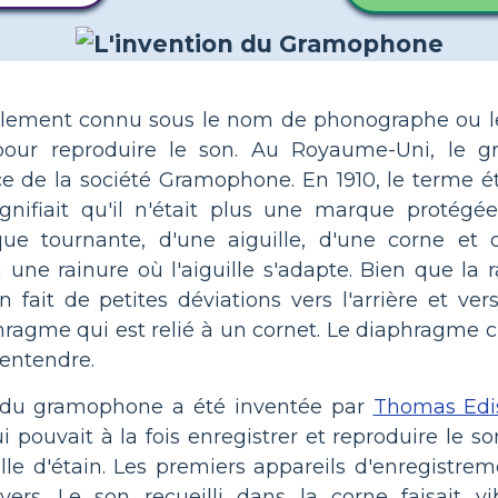
ement connu sous le nom de phonographe ou lec
 pour reproduire le son. Au Royaume-Uni, le 
de la société Gramophone. En 1910, le terme é
ignifiait qu'il n'était plus une marque proté
e tournante, d'une aiguille, d'une corne et 
a une rainure où l'aiguille s'adapte. Bien que la 
n fait de petites déviations vers l'arrière et vers 
agme qui est relié à un cornet. Le diaphragme cr
'entendre.
 du gramophone a été inventée par
Thomas Edi
pouvait à la fois enregistrer et reproduire le son
lle d'étain. Les premiers appareils d'enregistre
rs. Le son recueilli dans la corne faisait vibr