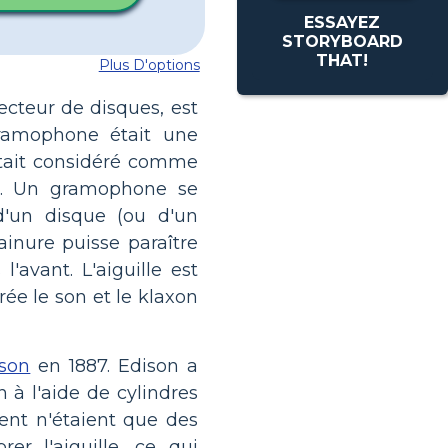
ESSAYEZ
STORYBOARD
THAT!
Plus D'options
teur de disques, est
gramophone était une
tait considéré comme
gée. Un gramophone se
d'un disque (ou d'un
rainure puisse paraître
l'avant. L'aiguille est
ée le son et le klaxon
son
en 1887. Edison a
 à l'aide de cylindres
ment n'étaient que des
er l'aiguille, ce qui