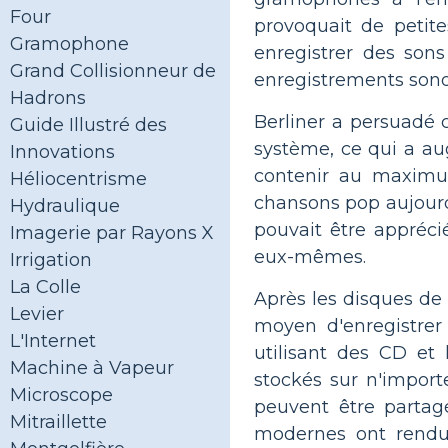
Four
provoquait de petite
Gramophone
enregistrer des sons
Grand Collisionneur de
enregistrements sonor
Hadrons
Berliner a persuadé c
Guide Illustré des
système, ce qui a au
Innovations
contenir au maximu
Héliocentrisme
chansons pop aujourd
Hydraulique
pouvait être appréci
Imagerie par Rayons X
eux-mêmes.
Irrigation
La Colle
Après les disques d
Levier
moyen d'enregistre
L'Internet
utilisant des CD et
Machine à Vapeur
stockés sur n'import
Microscope
peuvent être partag
Mitraillette
modernes ont rendu 