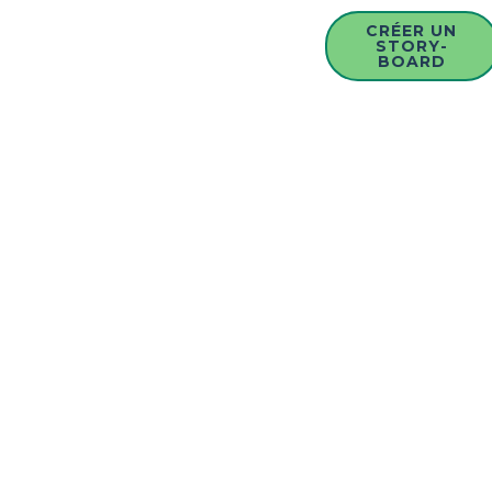
CRÉER UN
STORY-
BOARD