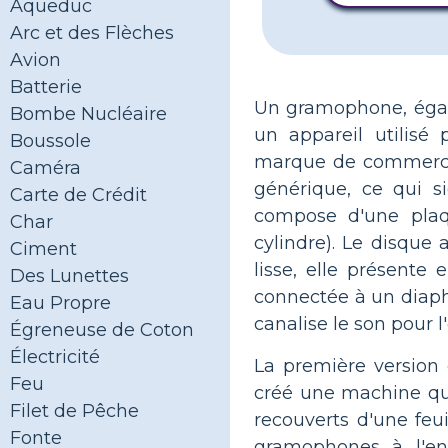
Aqueduc
Arc et des Flèches
Avion
Batterie
Un gramophone, égal
Bombe Nucléaire
un appareil utilisé
Boussole
marque de commerce 
Caméra
générique, ce qui s
Carte de Crédit
compose d'une plaqu
Char
cylindre). Le disque 
Ciment
lisse, elle présente e
Des Lunettes
connectée à un diaphr
Eau Propre
canalise le son pour l
Égreneuse de Coton
Électricité
La première version
Feu
créé une machine qui 
Filet de Pêche
recouverts d'une feui
Fonte
gramophones à l'enve