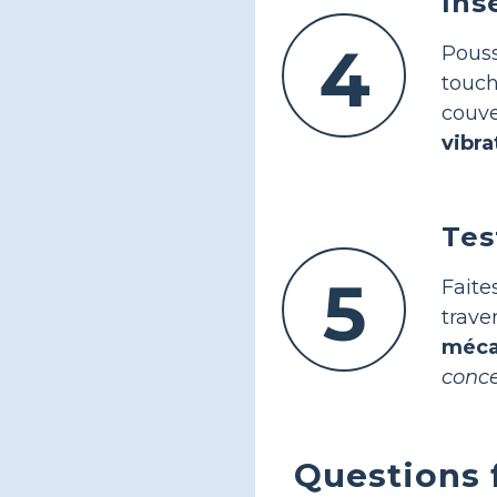
Ins
4
Pouss
touc
couve
vibra
Tes
5
Faite
trav
méca
conce
Questions 