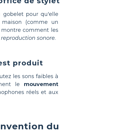
office de stylet
u gobelet pour qu'elle
it maison (comme un
pe montre comment les
a
reproduction sonore
.
est produit
outez les sons faibles à
mment le
mouvement
amophones réels et aux
invention du