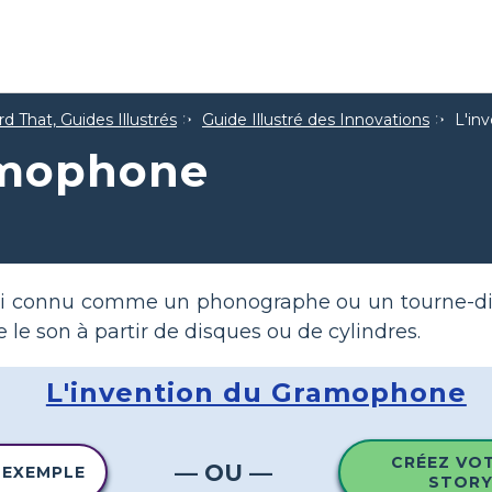
d That, Guides Illustrés
Guide Illustré des Innovations
L'in
amophone
i connu comme un phonographe ou un tourne-disq
e le son à partir de disques ou de cylindres.
L'invention du Gramophone
CRÉEZ VO
— OU —
 EXEMPLE
STOR