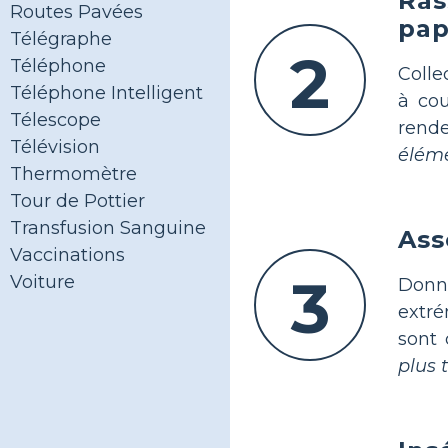
Ras
Routes Pavées
pap
Télégraphe
2
Téléphone
Colle
Téléphone Intelligent
à cou
Télescope
rende
Télévision
éléme
Thermomètre
Tour de Pottier
Transfusion Sanguine
Ass
Vaccinations
3
Voiture
Donn
extr
sont 
plus 