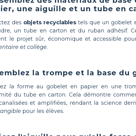
semblez des matériaux de base
ier, une aiguille et un tube en c
ctez des
objets recyclables
tels que un gobelet e
dre, un tube en carton et du ruban adhésif. C
nt le projet sûr, économique et accessible pou
ntaire et collège
.
emblez la trompe et la base du
ez la forme au gobelet en papier en une trom
émité du tube en carton. Cela démontre comme
canalisées et amplifiées, rendant la science de
tangible
pour les élèves.