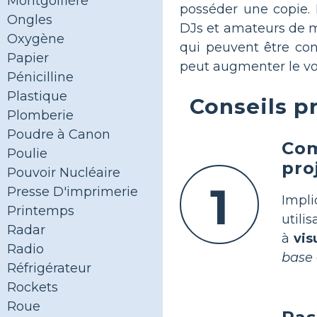
Montgolfière
posséder une copie. 
Ongles
DJs et amateurs de m
Oxygène
qui peuvent être con
Papier
peut augmenter le vo
Pénicilline
Plastique
Conseils p
Plomberie
Poudre à Canon
Com
Poulie
pro
Pouvoir Nucléaire
1
Presse D'imprimerie
Impli
Printemps
utili
Radar
à
vis
Radio
base
Réfrigérateur
Rockets
Roue