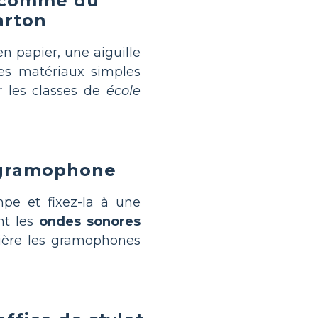
 comme du
arton
n papier, une aiguille
es matériaux simples
r les classes de
école
 gramophone
pe et fixez-la à une
nt les
ondes sonores
rrière les gramophones