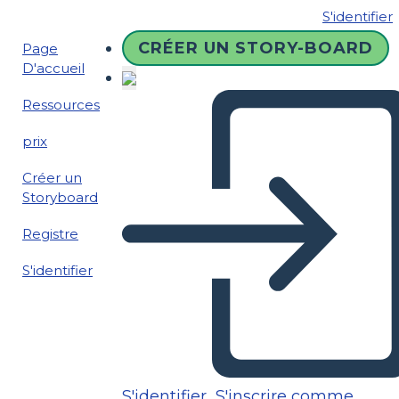
S'identifier
CRÉER UN STORY-BOARD
Page
D'accueil
Ressources
prix
Créer un
Storyboard
Registre
S'identifier
S'identifier
S'inscrire comme