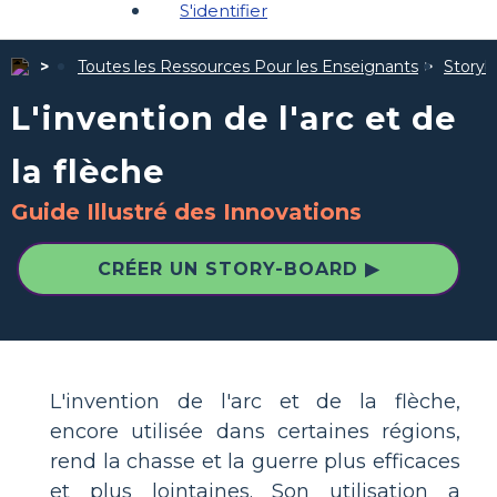
S'identifier
Toutes les Ressources Pour les Enseignants
Storybo
L'invention de l'arc et de
la flèche
Guide Illustré des Innovations
CRÉER UN STORY-BOARD ▶
L'invention de l'arc et de la flèche,
encore utilisée dans certaines régions,
rend la chasse et la guerre plus efficaces
et plus lointaines. Son utilisation a