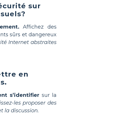
curité sur
isuels?
lement.
Affichez des
nts sûrs et dangereux
ité Internet abstraites
ettre en
s.
nt s’identifier
sur la
issez-les proposer des
t la discussion.