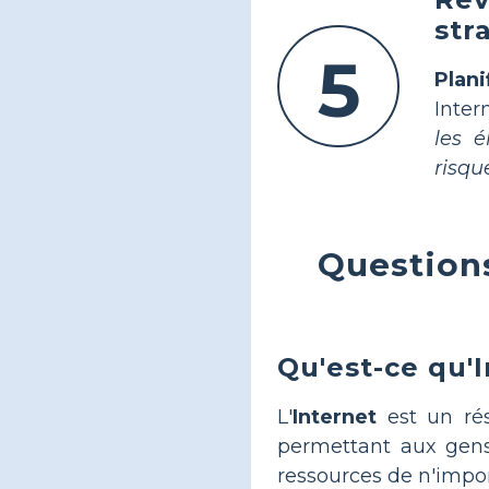
str
5
Plani
Inter
les é
risqu
Question
Qu'est-ce qu'
L'
Internet
est un rés
permettant aux gens
ressources de n'impo