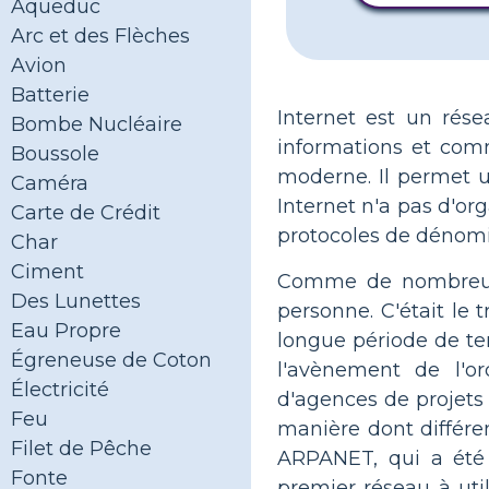
Aqueduc
Arc et des Flèches
Avion
Batterie
Internet est un rése
Bombe Nucléaire
informations et com
Boussole
moderne. Il permet u
Caméra
Internet n'a pas d'or
Carte de Crédit
protocoles de dénomin
Char
Ciment
Comme de nombreuse
Des Lunettes
personne. C'était le
Eau Propre
longue période de te
Égreneuse de Coton
l'avènement de l'or
Électricité
d'agences de projets 
Feu
manière dont différe
Filet de Pêche
ARPANET, qui a été 
Fonte
premier réseau à util