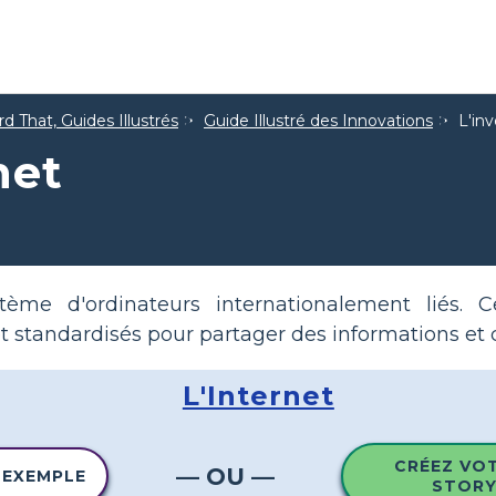
d That, Guides Illustrés
Guide Illustré des Innovations
L'inv
net
tème d'ordinateurs internationalement liés. C
et standardisés pour partager des informations e
L'Internet
CRÉEZ VO
— OU —
 EXEMPLE
STOR