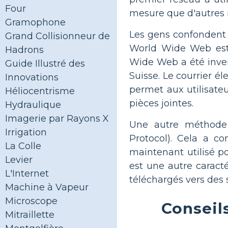
Four
mesure que d'autres 
Gramophone
Les gens confondent s
Grand Collisionneur de
World Wide Web est 
Hadrons
Wide Web a été invent
Guide Illustré des
Suisse. Le courrier é
Innovations
permet aux utilisate
Héliocentrisme
pièces jointes.
Hydraulique
Imagerie par Rayons X
Une autre méthode 
Irrigation
Protocol). Cela a 
La Colle
maintenant utilisé po
Levier
est une autre caracté
L'Internet
téléchargés vers des s
Machine à Vapeur
Microscope
Conseils
Mitraillette