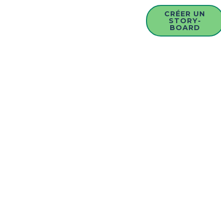
CRÉER UN
STORY-
BOARD