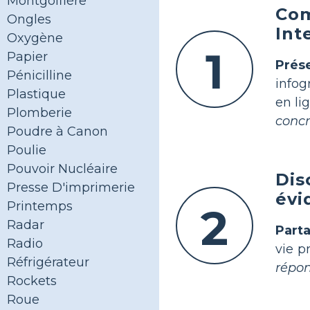
Montgolfière
Com
Ongles
Int
Oxygène
1
Papier
Prés
Pénicilline
infog
Plastique
en li
Plomberie
concr
Poudre à Canon
Poulie
Pouvoir Nucléaire
Dis
Presse D'imprimerie
évi
Printemps
2
Radar
Parta
Radio
vie p
Réfrigérateur
répon
Rockets
Roue