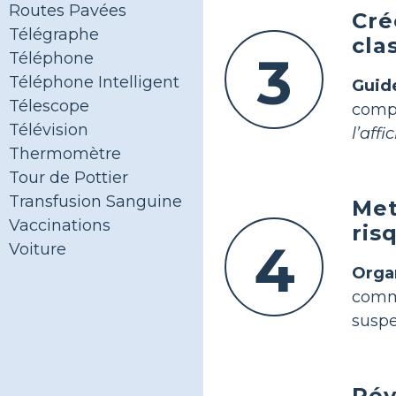
Routes Pavées
Cré
Télégraphe
cla
3
Téléphone
Téléphone Intelligent
Guid
Télescope
comp
Télévision
l’aff
Thermomètre
Tour de Pottier
Transfusion Sanguine
Met
Vaccinations
ris
4
Voiture
Orga
comme
suspe
Rév