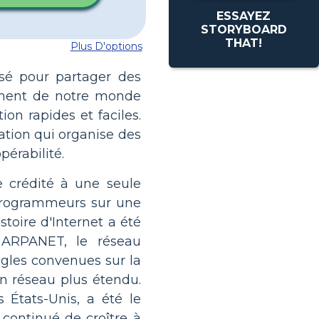
ESSAYEZ
STORYBOARD
THAT!
Plus D'options
isé pour partager des
nement de notre monde
n rapides et faciles.
ation qui organise des
érabilité.
 crédité à une seule
t programmeurs sur une
oire d'Internet a été
t ARPANET, le réseau
ègles convenues sur la
un réseau plus étendu.
États-Unis, a été le
 continué de croître à