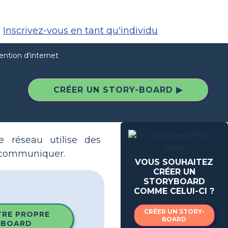
Inscrivez-vous en tant qu'individu
ention d'internet
CRÉER UN STORY-BOARD ▶
e réseau utilise des
t communiquer.
VOUS SOUHAITEZ
CRÉER UN
STORYBOARD
COMME CELUI-CI ?
CRÉER UN STORY-
TRE PROPRE
BOARD
YBOARD