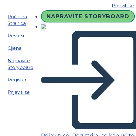
Prijaviti se
NAPRAVITE STORYBOARD
Početna
Stranica
Resursi
Cijena
Napravite
Storyboard
Registar
Prijaviti se
Prijaviti se
Registriraj se kao učitel