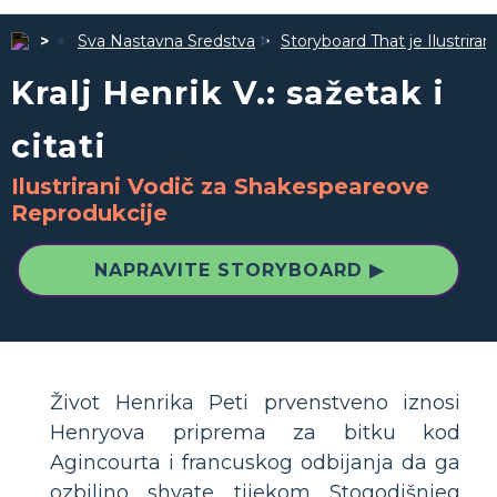
Sva Nastavna Sredstva
Storyboard That je Ilustrira
Kralj Henrik V.: sažetak i
citati
Ilustrirani Vodič za Shakespeareove
Reprodukcije
NAPRAVITE STORYBOARD ▶
Život Henrika Peti prvenstveno iznosi
Henryova priprema za bitku kod
Agincourta i francuskog odbijanja da ga
ozbiljno shvate tijekom Stogodišnjeg