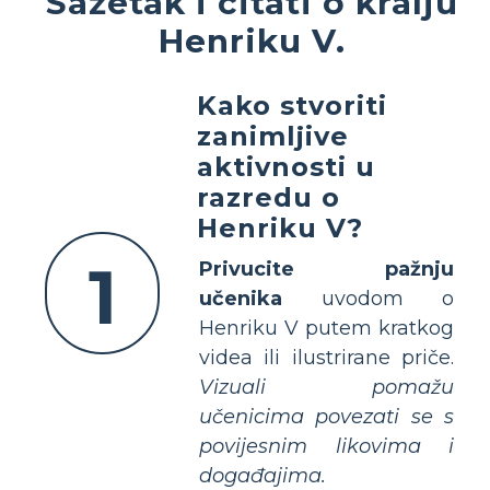
Sažetak i citati o kralju
Henriku V.
Kako stvoriti
zanimljive
aktivnosti u
razredu o
Henriku V?
1
Privucite pažnju
učenika
uvodom o
Henriku V putem kratkog
videa ili ilustrirane priče.
Vizuali pomažu
učenicima povezati se s
povijesnim likovima i
događajima.