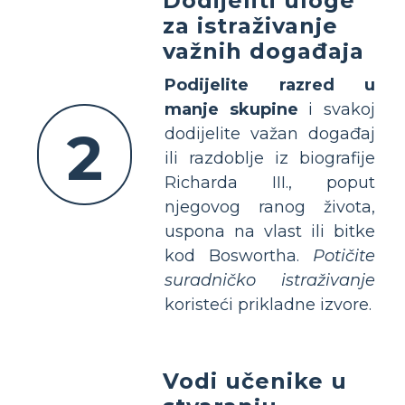
Dodijeliti uloge
za istraživanje
važnih događaja
Podijelite razred u
manje skupine
i svakoj
2
dodijelite važan događaj
ili razdoblje iz biografije
Richarda III., poput
njegovog ranog života,
uspona na vlast ili bitke
kod Boswortha.
Potičite
suradničko istraživanje
koristeći prikladne izvore.
Vodi učenike u