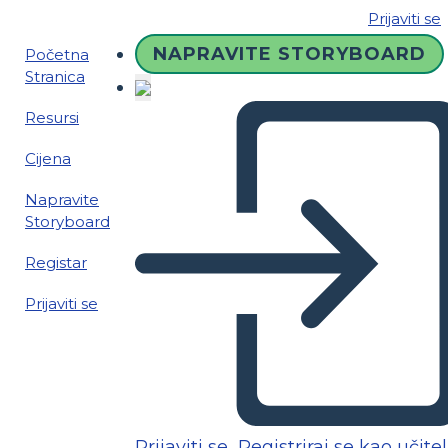
Prijaviti se
NAPRAVITE STORYBOARD
Početna
Stranica
Resursi
Cijena
Napravite
Storyboard
Registar
Prijaviti se
Prijaviti se
Registriraj se kao učitel