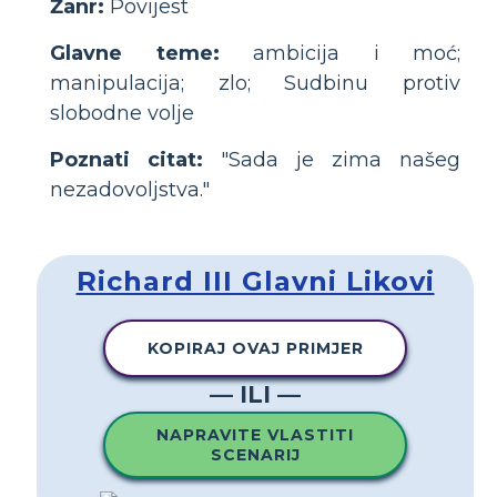
Žanr:
Povijest
Glavne teme:
ambicija i moć;
manipulacija; zlo; Sudbinu protiv
slobodne volje
Poznati citat:
"Sada je zima našeg
nezadovoljstva."
Richard III Glavni Likovi
KOPIRAJ OVAJ PRIMJER
— ILI —
NAPRAVITE VLASTITI
SCENARIJ