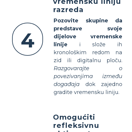
vremensku liniju
razreda
Pozovite skupine da
predstave svoje
4
dijelove vremenske
linije
i slože ih
kronološkim redom na
zid ili digitalnu ploču.
Razgovarajte o
povezivanjima između
događaja
dok zajedno
gradite vremensku liniju.
Omogućiti
refleksivnu