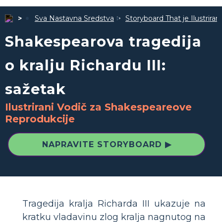
Sva Nastavna Sredstva
Storyboard That je Ilustrira
Shakespearova tragedija
o kralju Richardu III:
sažetak
Ilustrirani Vodič za Shakespeareove
Reprodukcije
NAPRAVITE STORYBOARD ▶
Tragedija kralja Richarda III ukazuje na
kratku vladavinu zlog kralja nagnutog na