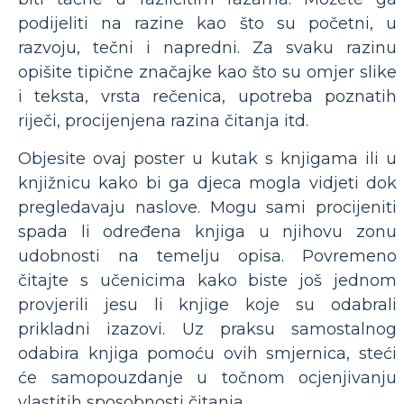
podijeliti na razine kao što su početni, u
razvoju, tečni i napredni. Za svaku razinu
opišite tipične značajke kao što su omjer slike
i teksta, vrsta rečenica, upotreba poznatih
riječi, procijenjena razina čitanja itd.
Objesite ovaj poster u kutak s knjigama ili u
knjižnicu kako bi ga djeca mogla vidjeti dok
pregledavaju naslove. Mogu sami procijeniti
spada li određena knjiga u njihovu zonu
udobnosti na temelju opisa. Povremeno
čitajte s učenicima kako biste još jednom
provjerili jesu li knjige koje su odabrali
prikladni izazovi. Uz praksu samostalnog
odabira knjiga pomoću ovih smjernica, steći
će samopouzdanje u točnom ocjenjivanju
vlastitih sposobnosti čitanja.