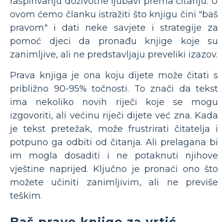
raspirivanju doživotne ljubavi prema čitanju. U
ovom ćemo članku istražiti što knjigu čini "baš
pravom" i dati neke savjete i strategije za
pomoć djeci da pronađu knjige koje su
zanimljive, ali ne predstavljaju preveliki izazov.
Prava knjiga je ona koju dijete može čitati s
približno 90-95% točnosti. To znači da tekst
ima nekoliko novih riječi koje se mogu
izgovoriti, ali većinu riječi dijete već zna. Kada
je tekst pretežak, može frustrirati čitatelja i
potpuno ga odbiti od čitanja. Ali prelagana bi
im mogla dosaditi i ne potaknuti njihove
vještine naprijed. Ključno je pronaći ono što
možete učiniti zanimljivim, ali ne previše
teškim.
Baš prave knjige za vrtić