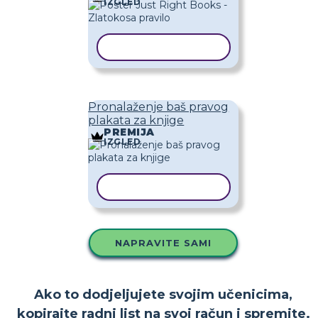
IZGLED
KOPIRAJ PREDLOŽAK
Pronalaženje baš pravog
plakata za knjige
PREMIJA
IZGLED
KOPIRAJ PREDLOŽAK
NAPRAVITE SAMI
Ako to dodjeljujete svojim učenicima,
kopirajte radni list na svoj račun i spremite.