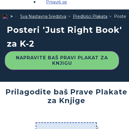
Prijaviti se
Sva Nastavna Sredstva
Predlošci Plakata
Posteri
Posteri 'Just Right Book'
za K-2
NAPRAVITE BAŠ PRAVI PLAKAT ZA
KNJIGU
Prilagodite baš Prave Plakate
za Knjige