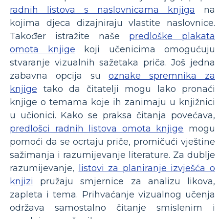
radnih listova s ​​naslovnicama knjiga
na
kojima djeca dizajniraju vlastite naslovnice.
Također istražite naše
predloške plakata
omota knjige
koji učenicima omogućuju
stvaranje vizualnih sažetaka priča. Još jedna
zabavna opcija su
oznake spremnika za
knjige
tako da čitatelji mogu lako pronaći
knjige o temama koje ih zanimaju u knjižnici
u učionici. Kako se praksa čitanja povećava,
predlošci radnih listova omota knjige
mogu
pomoći da se ocrtaju priče, promičući vještine
sažimanja i razumijevanje literature. Za dublje
razumijevanje,
listovi za planiranje izvješća o
knjizi
pružaju smjernice za analizu likova,
zapleta i tema. Prihvaćanje vizualnog učenja
održava samostalno čitanje smislenim i