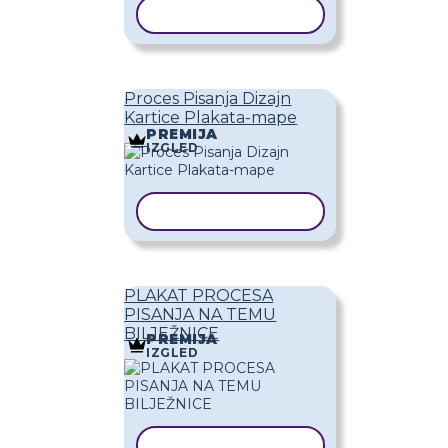
KOPIRAJ PREDLOŽAK
Proces Pisanja Dizajn
Kartice Plakata-mape
PREMIJA
IZGLED
KOPIRAJ PREDLOŽAK
PLAKAT PROCESA
PISANJA NA TEMU
BILJEŽNICE
PREMIJA
IZGLED
KOPIRAJ PREDLOŽAK