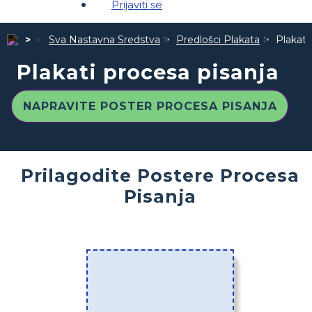
Prijaviti se
Sva Nastavna Sredstva
Predlošci Plakata
Plakati
Plakati procesa pisanja
NAPRAVITE POSTER PROCESA PISANJA
Prilagodite Postere Procesa
Pisanja