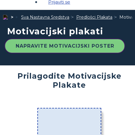
Prijaviti se
Sva Nastavna Sredstva
Predlošci Plakata
Motivaci
Motivacijski plakati
NAPRAVITE MOTIVACIJSKI POSTER
Prilagodite Motivacijske
Plakate