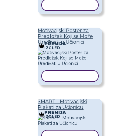
KOPIRAJ PREDLOŽAK
Motivacijski Poster za
Predložak Koji se Može
Uređivati ​​u Učionici
PREMIJA
IZGLED
KOPIRAJ PREDLOŽAK
SMART - Motivacijski
Plakati za Učionicu
PREMIJA
IZGLED