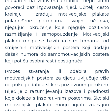
edukatori na zidovima učionice, neprekidno
govoreći bez izgovaranja riječi. Učitelji često
kreiraju i izrađuju motivacijske plakate
prilagođene potrebama svojih učenika,
njegujući okruženje koje njeguje pozitivno
razmišljanje i samopouzdanje. Motivacijski
plakati mogu se baviti raznim temama, od
smiješnih motivacijskih postera koji dodaju
dašak humora do samomotivacijskih postera
koji potiču osobni rast i postignuća.
Proces stvaranja ili odabira pravih
motivacijskih postera za djecu uključuje više
od pukog odabira slike s pozitivnom porukom.
Riječ je o razumijevanju izazova i prednosti
koje dolaze s inspirativnim posterima. Školski
motivacijski plakati mogu igrati značajnu