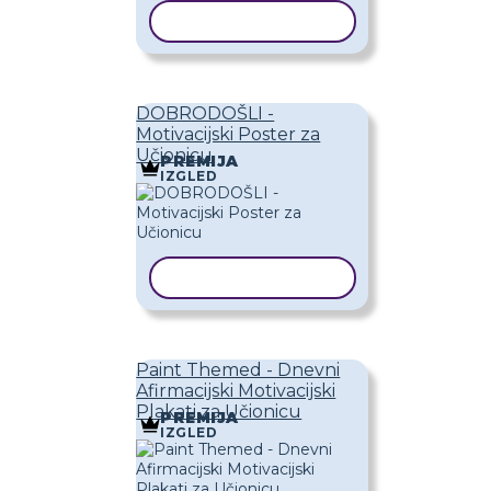
KOPIRAJ PREDLOŽAK
DOBRODOŠLI -
Motivacijski Poster za
Učionicu
PREMIJA
IZGLED
KOPIRAJ PREDLOŽAK
Paint Themed - Dnevni
Afirmacijski Motivacijski
Plakati za Učionicu
PREMIJA
IZGLED