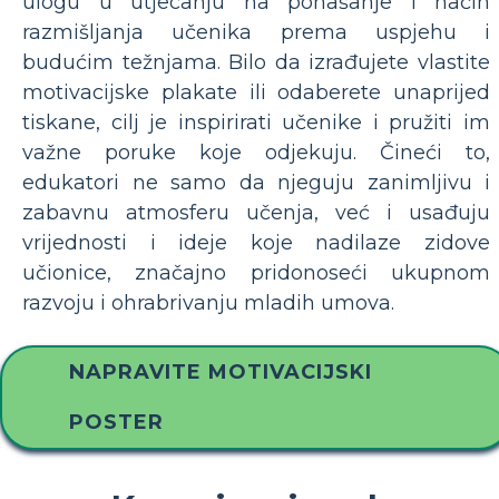
ulogu u utjecanju na ponašanje i način
razmišljanja učenika prema uspjehu i
budućim težnjama. Bilo da izrađujete vlastite
motivacijske plakate ili odaberete unaprijed
tiskane, cilj je inspirirati učenike i pružiti im
važne poruke koje odjekuju. Čineći to,
edukatori ne samo da njeguju zanimljivu i
zabavnu atmosferu učenja, već i usađuju
vrijednosti i ideje koje nadilaze zidove
učionice, značajno pridonoseći ukupnom
razvoju i ohrabrivanju mladih umova.
NAPRAVITE MOTIVACIJSKI
POSTER