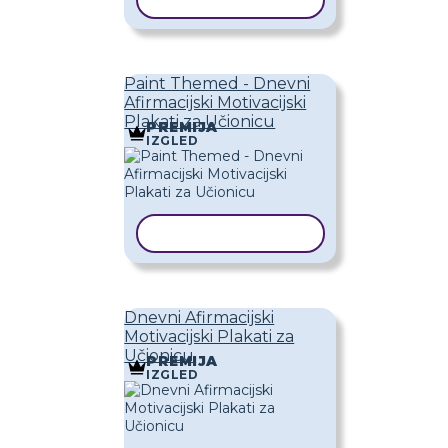
KOPIRAJ PREDLOŽAK
Paint Themed - Dnevni
Afirmacijski Motivacijski
Plakati za Učionicu
PREMIJA
IZGLED
KOPIRAJ PREDLOŽAK
Dnevni Afirmacijski
Motivacijski Plakati za
Učionicu
PREMIJA
IZGLED