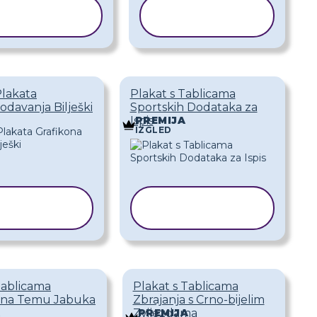
KOPIRAJ
KOPIRAJ
REDLOŽAK
PREDLOŽAK
Plakata
Plakat s Tablicama
odavanja Bilješki
Sportskih Dodataka za
Ispis
PREMIJA
IZGLED
OPIRAJ
KOPIRAJ
DLOŽAK
PREDLOŽAK
Tablicama
Plakat s Tablicama
a na Temu Jabuka
Zbrajanja s Crno-bijelim
Zvijezdama
A
PREMIJA