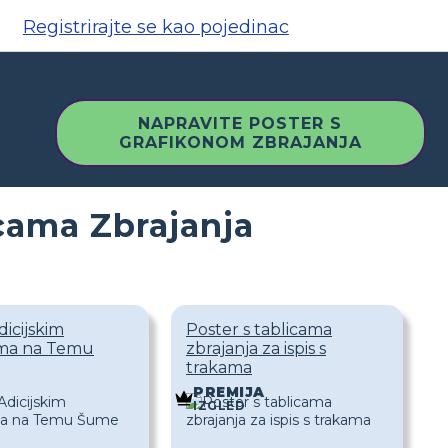
Registrirajte se kao pojedinac
NAPRAVITE POSTER S
GRAFIKONOM ZBRAJANJA
icama Zbrajanja
dicijskim
Poster s tablicama
ima na Temu
zbrajanja za ispis s
trakama
PREMIJA
IZGLED