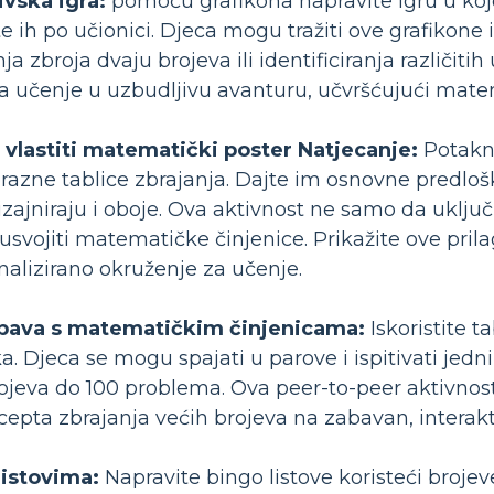
vska igra:
pomoću grafikona napravite igru ​​u kojo
jte ih po učionici. Djeca mogu tražiti ove grafikon
a zbroja dvaju brojeva ili identificiranja različiti
ra učenje u uzbudljivu avanturu, učvršćujući matem
j vlastiti matematički poster Natjecanje:
Potakni
prazne tablice zbrajanja. Dajte im osnovne predloš
izajniraju i oboje. Ova aktivnost ne samo da uklju
svojiti matematičke činjenice. Prikažite ove pri
nalizirano okruženje za učenje.
abava s matematičkim činjenicama:
Iskoristite t
. Djeca se mogu spajati u parove i ispitivati ​​jed
ojeva do 100 problema. Ova peer-to-peer aktivnost
cepta zbrajanja većih brojeva na zabavan, interakt
listovima:
Napravite bingo listove koristeći brojev