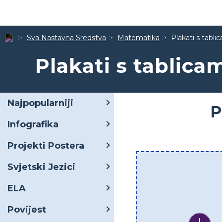
Sva Nastavna Sredstva
Matematika
Plakati s tabli
Plakati s tablica
Najpopularniji
P
Infografika
Projekti Postera
Svjetski Jezici
ELA
Povijest