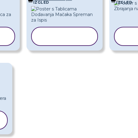
IZGLED
IZGLED
KOPIRAJ
K
PREDLOŽAK
PR