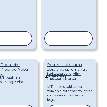
OPIRAJ
KOPIRAJ
EDLOŽAK
PREDLOŽAK
s Dodatnim
Poster s tablicama
a Noćnog Neba
zbrajanja spreman za
ispis s crno-bijelim
JA
PREMIJA
motivom bojica
IZGLED