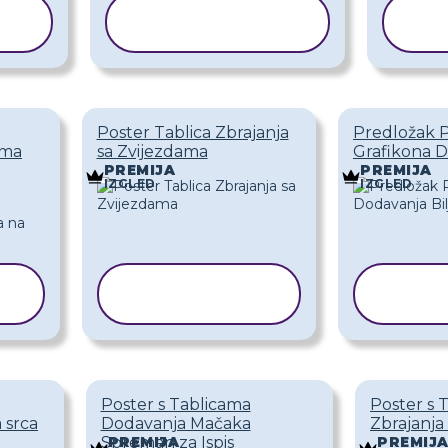
KOPIRAJ
K
PREDLOŽAK
P
Poster Tablica Zbrajanja
Predložak 
ima
sa Zvijezdama
Grafikona D
PREMIJA
PREMIJA
IZGLED
IZGLED
KOPIRAJ
K
PREDLOŽAK
PRE
Poster s Tablicama
Poster s 
 srca
Dodavanja Mačaka
Zbrajanj
Spreman za Ispis
PREMIJA
PREMIJ