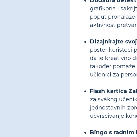
Dodatna detekti
grafikona i sakri
poput pronalaženj
aktivnost pretva
Dizajnirajte svo
poster koristeći 
da je kreativno d
također pomaže u
učionici za perso
Flash kartica Z
za svakog učenika
jednostavnih zbr
učvršćivanje kon
Bingo s radnim 