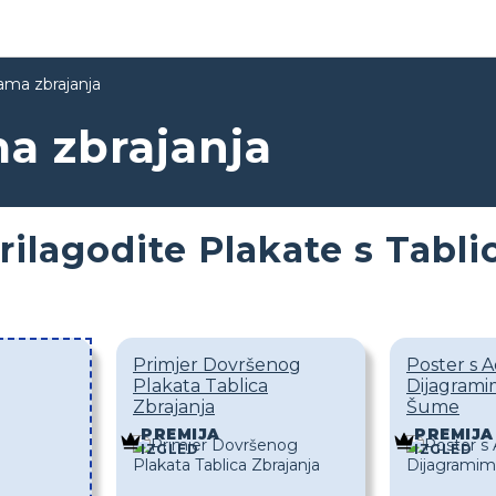
cama zbrajanja
ma zbrajanja
rilagodite Plakate s Tabl
Primjer Dovršenog
Poster s A
Plakata Tablica
Dijagram
Zbrajanja
Šume
PREMIJA
PREMIJA
IZGLED
IZGLED