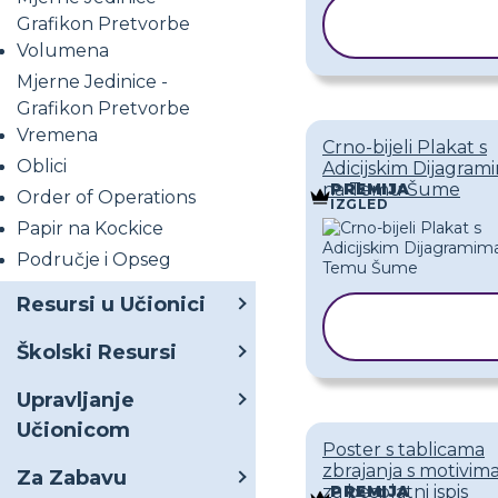
KOPIRAJ
Grafikon Pretvorbe
PREDLOŽA
Volumena
Mjerne Jedinice -
Grafikon Pretvorbe
Vremena
Crno-bijeli Plakat s
Oblici
Adicijskim Dijagram
na Temu Šume
PREMIJA
Order of Operations
IZGLED
Papir na Kockice
Područje i Opseg
Resursi u Učionici
KOPIRAJ
PREDLOŽAK
Školski Resursi
Upravljanje
Učionicom
Poster s tablicama
zbrajanja s motivima
Za Zabavu
za besplatni ispis
PREMIJA