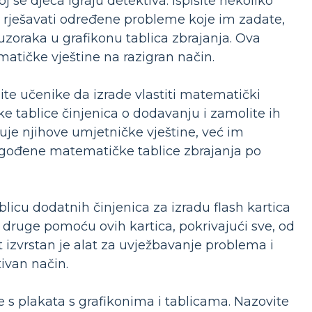
j se djeca igraju detektiva. Ispišite nekoliko
e i rješavati određene probleme koje im zadate,
h uzoraka u grafikonu tablica zbrajanja. Ova
atičke vještine na razigran način.
te učenike da izrade vlastiti matematički
ke tablice činjenica o dodavanju i zamolite ih
čuje njihove umjetničke vještine, već im
lagođene matematičke tablice zbrajanja po
ablicu dodatnih činjenica za izradu flash kartica
ni druge pomoću ovih kartica, pokrivajući sve, od
 izvrstan je alat za uvježbavanje problema i
ivan način.
e s plakata s grafikonima i tablicama. Nazovite