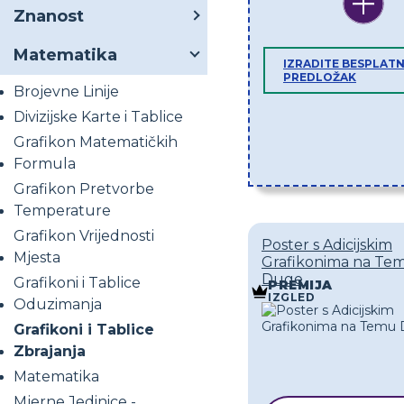
Znanost
Matematika
IZRADITE BESPLATN
PREDLOŽAK
Brojevne Linije
Divizijske Karte i Tablice
Grafikon Matematičkih
Formula
Grafikon Pretvorbe
Temperature
Grafikon Vrijednosti
Poster s Adicijskim
Mjesta
Grafikonima na Te
Duge
Grafikoni i Tablice
PREMIJA
IZGLED
Oduzimanja
Grafikoni i Tablice
Zbrajanja
Matematika
Mjerne Jedinice -