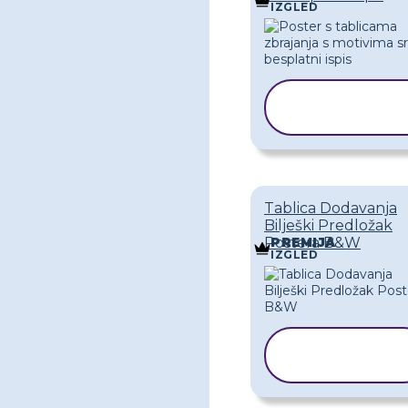
IZGLED
KOPIRAJ
PREDLOŽA
Tablica Dodavanja
Bilješki Predložak
Postera B&W
PREMIJA
IZGLED
KOPIRAJ
PREDLOŽAK