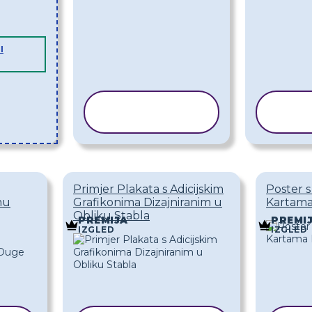
I
KOPIRAJ
K
PREDLOŽAK
PR
Primjer Plakata s Adicijskim
Poster 
mu
Grafikonima Dizajniranim u
Kartam
Obliku Stabla
PREMIJA
PREMI
IZGLED
IZGLED