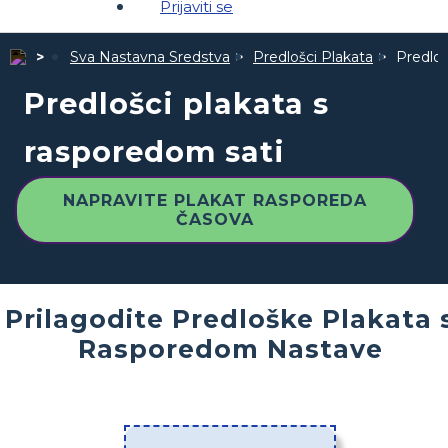
Prijaviti se
Sva Nastavna Sredstva
Predlošci Plakata
Predloš
Predlošci plakata s
rasporedom sati
NAPRAVITE PLAKAT RASPOREDA
ČASOVA
Prilagodite Predloške Plakata 
Rasporedom Nastave