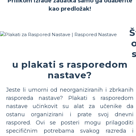
Prilikom izrade zadatka samo ga odaberite
kao predložak!
Š
u plakati s rasporedom
nastave?
Jeste li umorni od neorganiziranih i zbrkanih
rasporeda nastave? Plakati s rasporedom
nastave učinkovit su alat za učenike da
ostanu organizirani i prate svoj dnevni
raspored. Ovi se posteri mogu prilagoditi
specifičnim potrebama svakog razreda i