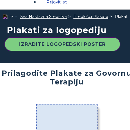
Prijaviti se
Sva Nastavna Sredstva
Predlošci Plakata
Plakati
Plakati za logopediju
IZRADITE LOGOPEDSKI POSTER
Prilagodite Plakate za Govorn
Terapiju