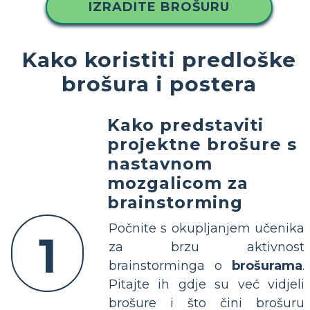
IZRADITE BROŠURU
Kako koristiti predloške
brošura i postera
Kako predstaviti
projektne brošure s
nastavnom
mozgalicom za
brainstorming
Počnite s okupljanjem učenika
1
za brzu aktivnost
brainstorminga o
brošurama
.
Pitajte ih gdje su već vidjeli
brošure i što čini brošuru