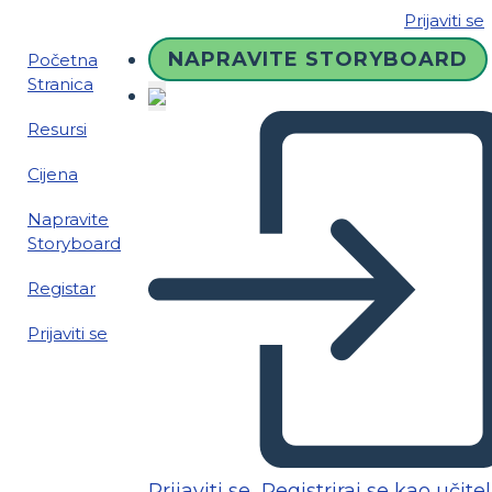
Prijaviti se
NAPRAVITE STORYBOARD
Početna
Stranica
Resursi
Cijena
Napravite
Storyboard
Registar
Prijaviti se
Prijaviti se
Registriraj se kao učitel