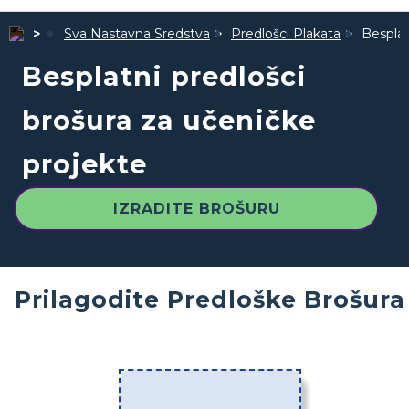
Sva Nastavna Sredstva
Predlošci Plakata
Besplat
Besplatni predlošci
brošura za učeničke
projekte
IZRADITE BROŠURU
Prilagodite Predloške Brošura