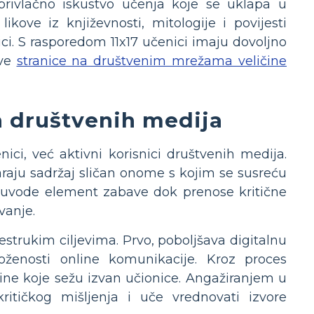
 privlačno iskustvo učenja koje se uklapa u
ikove iz književnosti, mitologije i povijesti
i. S rasporedom 11x17 učenici imaju dovoljno
ave
stranice na društvenim mrežama veličine
a društvenih medija
ci, već aktivni korisnici društvenih medija.
araju sadržaj sličan onome s kojim se susreću
i uvode element zabave dok prenose kritične
vanje.
estrukim ciljevima. Prvo, poboljšava digitalnu
ženosti online komunikacije. Kroz proces
eštine koje sežu izvan učionice. Angažiranjem u
ritičkog mišljenja i uče vrednovati izvore