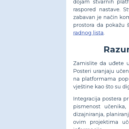
dojam stvarnih plat
raspored nastave. Stv
zabavan je način kom
prostora da pokažu 
radnog lista
.
Razum
Zamislite da uđete u
Posteri uranjaju učen
na platformama popu
vještine kao što su d
Integracija postera p
pismenost učenika,
dizajniranja, planira
ovim projektima uče