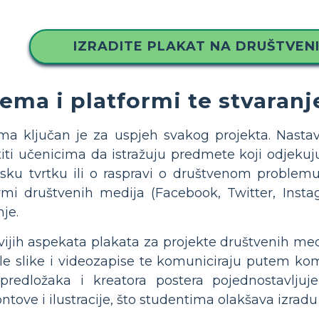
IZRADITE PLAKAT NA DRUŠTVEN
ema i platformi te stvaranj
ema ključan je za uspjeh svakog projekta. Nast
iti učenicima da istražuju predmete koji odjekuju
ku tvrtku ili o raspravi o društvenom problemu, 
rmi društvenih medija (Facebook, Twitter, Instag
nje.
ijih aspekata plakata za projekte društvenih medi
ele slike i videozapise te komuniciraju putem kom
e predložaka i kreatora postera pojednostavlju
ontove i ilustracije, što studentima olakšava izradu