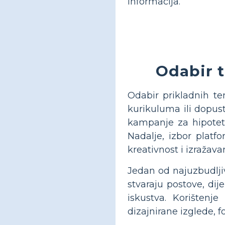
informacija.
Odabir t
Odabir prikladnih t
kurikuluma ili dopust
kampanje za hipotets
Nadalje, izbor platfo
kreativnost i izražava
Jedan od najuzbudljiv
stvaraju postove, dij
iskustva. Korištenj
dizajnirane izglede, f