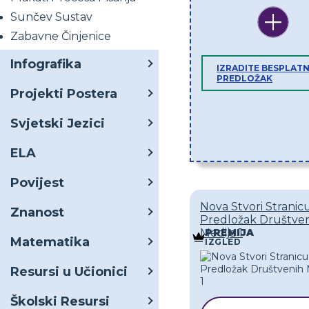
Sunčev Sustav
Zabavne Činjenice
Infografika
IZRADITE BESPLATN
PREDLOŽAK
Projekti Postera
Svjetski Jezici
ELA
Povijest
Nova Stvori Stranic
Znanost
Predložak Društve
Medija 1
PREMIJA
Matematika
IZGLED
Resursi u Učionici
Školski Resursi