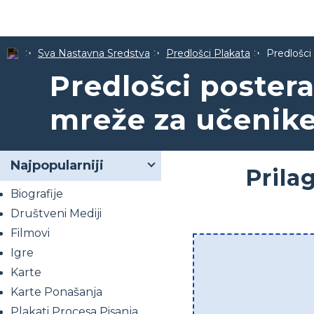
Sva Nastavna Sredstva
Predlošci Plakata
Predlošci
Predlošci poster
mreže za učenik
Najpopularniji
Prila
Biografije
Društveni Mediji
Filmovi
Igre
Karte
Karte Ponašanja
Plakati Procesa Pisanja