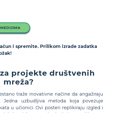
 MEDIJIMA
račun i spremite. Prilikom izrade zadatka
ožak!
 za projekte društvenih
mreža?
estano traže inovativne načine da angažiraju
t. Jedna uzbudljiva metoda koja povezuje
a u učionici. Ovi posteri replikiraju izgled i