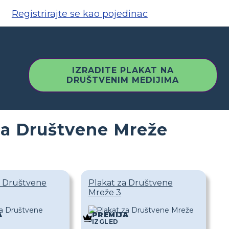
Registrirajte se kao pojedinac
IZRADITE PLAKAT NA
DRUŠTVENIM MEDIJIMA
 za Društvene Mreže
a Društvene
Plakat za Društvene
Mreže 3
A
PREMIJA
IZGLED