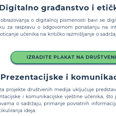
Digitalno građanstvo i etič
brazovanja o digitalnoj pismenosti bavi se digi
liku za raspravu o odgovornom ponašanju na inte
oticanje učenika na kritičko razmišljanje o sadržaj
IZRADITE PLAKAT NA DRUŠTVEN
Prezentacijske i komunikac
za projekte društvenih medija uključuje predstavl
tacijske i komunikacijske vještine učenika, što j
avama o sadržaju, primanje povratnih informacij
kuliranja ideja.