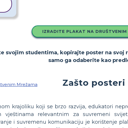
IZRADITE PLAKAT NA DRUŠTVENIM
te svojim studentima, kopirajte poster na svoj 
samo ga odaberite kao predl
Zašto posteri
om krajoliku koji se brzo razvija, edukatori nepr
h vještinama relevantnim za suvremeni svije
anje i suvremenu komunikaciju je korištenje plakat