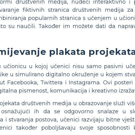
formi društvenih medija, nudeći interaktivno i
aranje fiktivnih stranica društvenih medija za l
biniranja popularnih stranica s učenjem u učionic
što su naučili. Također im možete dati da napr
ijevanje plakata projekat
 učionicu u kojoj učenici nisu samo pasivni učeni
ike u simulirano digitalno okruženje u kojem stv
t Facebooka, Twittera i Instagrama. Ovi poster
igitalna pismenost, komunikacija i kreativno izraža
rojekata društvenih medija u obrazovanje služi viš
 osnažujući ih da se odgovorno snalaze u slo
nja i stvaranja postova, učenici razvijaju bitne vj
nici također poboljšavaju svoje sposobnosti k