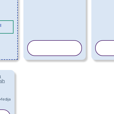
I
KOPIRAJ
K
PREDLOŽAK
PR
u
nih