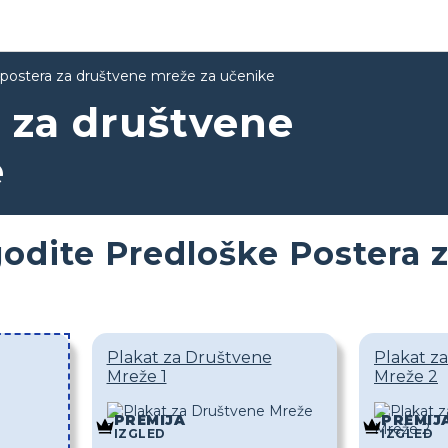
 postera za društvene mreže za učenike
a za društvene
e
godite Predloške Postera
Plakat za Društvene
Plakat z
Mreže 1
Mreže 2
PREMIJA
PREMIJ
IZGLED
IZGLED