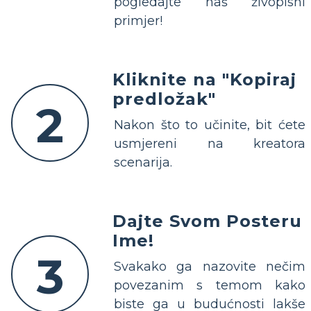
pogledajte naš živopisni
primjer!
Kliknite na "Kopiraj
predložak"
2
Nakon što to učinite, bit ćete
usmjereni na kreatora
scenarija.
Dajte Svom Posteru
Ime!
3
Svakako ga nazovite nečim
povezanim s temom kako
biste ga u budućnosti lakše