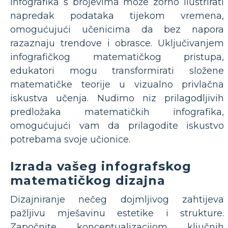
infografika s brojevima može zorno ilustrirati
napredak podataka tijekom vremena,
omogućujući učenicima da bez napora
razaznaju trendove i obrasce. Uključivanjem
infografičkog matematičkog pristupa,
edukatori mogu transformirati složene
matematičke teorije u vizualno privlačna
iskustva učenja. Nudimo niz prilagodljivih
predložaka matematičkih infografika,
omogućujući vam da prilagodite iskustvo
potrebama svoje učionice.
Izrada vašeg infografskog
matematičkog dizajna
Dizajniranje nečeg dojmljivog zahtijeva
pažljivu mješavinu estetike i strukture.
Započnite konceptualizacijom ključnih