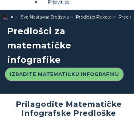
Prijaviti se
Sva Nastavna Sredstva
Predlošci Plakata
Predloš
Predlošci za
matematičke
infografike
IZRADITE MATEMATIČKU INFOGRAFIKU
Prilagodite Matematičke
Infografske Predloške