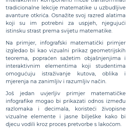
interaktivnih komponenti može transformirati
tradicionalne lekcije matematike u uzbudljive
avanture otkrića. Osnažite svoj razred alatima
koji su im potrebni za uspjeh, njegujući
istinsku strast prema svijetu matematike.
Na primjer, infografski matematički primjer
izgledao bi kao vizualni prikaz geometrijskih
teorema, popraćen sažetim objašnjenjima i
interaktivnim elementima koji studentima
omogućuju istraživanje kutova, oblika i
mjerenja na zanimljiv i razumljiv način.
Još jedan uvjerljiv primjer matematičke
infografike mogao bi prikazati odnos između
razlomaka i decimala, koristeći živopisne
vizualne elemente i jasne bilješke kako bi
djecu vodili kroz proces pretvorbe s lakoćom.