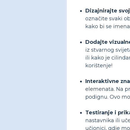
Dizajnirajte svo
označite svaki obl
kako bi se imena 
Dodajte vizualn
iz stvarnog svij
ili kako je cilind
korištenje!
Interaktivne zna
elemenata. Na pri
podignu. Ovo mož
Testiranje i prik
nastavnika ili u
učionici, gdje m