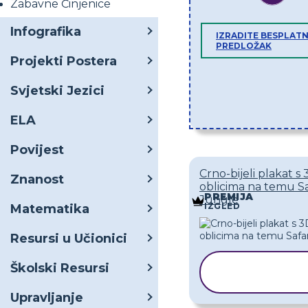
Zabavne Činjenice
Infografika
IZRADITE BESPLATN
PREDLOŽAK
Projekti Postera
Svjetski Jezici
ELA
Povijest
Crno-bijeli plakat s
Znanost
oblicima na temu Sa
PREMIJA
Jungle
IZGLED
Matematika
Resursi u Učionici
KOPIRAJ
Školski Resursi
PREDLOŽA
Upravljanje