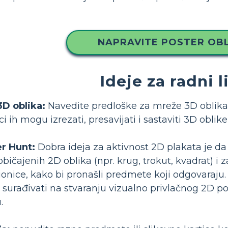
NAPRAVITE POSTER OBL
Ideje za radni l
3D oblika:
Navedite predloške za mreže 3D oblika (
i ih mogu izrezati, presavijati i sastaviti 3D oblike
r Hunt:
Dobra ideja za aktivnost 2D plakata je d
bičajenih 2D oblika (npr. krug, trokut, kvadrat) i 
čionice, kako bi pronašli predmete koji odgovaraju
 surađivati ​​na stvaranju vizualno privlačnog 2D 
.