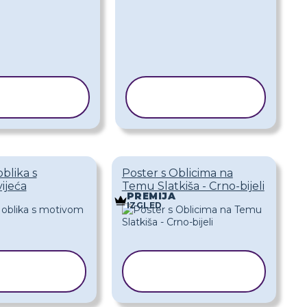
KOPIRAJ
KOPIRAJ
REDLOŽAK
PREDLOŽAK
blika s
Poster s Oblicima na
ijeća
Temu Slatkiša - Crno-bijeli
PREMIJA
IZGLED
OPIRAJ
KOPIRAJ
DLOŽAK
PREDLOŽAK