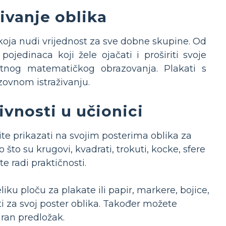
živanje oblika
a koja nudi vrijednost za sve dobne skupine. Od
edinaca koji žele ojačati i proširiti svoje
atnog matematičkog obrazovanja. Plakati s
zovnom istraživanju.
ivnosti u učionici
lite prikazati na svojim posterima oblika za
 što su krugovi, kvadrati, trokuti, kocke, sfere
e radi praktičnosti.
iku ploču za plakate ili papir, markere, bojice,
iti za svoj poster oblika. Također možete
niran predložak.