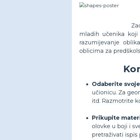
Zad
mladih učenika koji 
razumijevanje oblik
oblicima za predškols
Kor
Odaberite svoje
učionicu. Za geom
itd. Razmotrite k
Prikupite materi
olovke u boji i s
pretraživati ​​isp