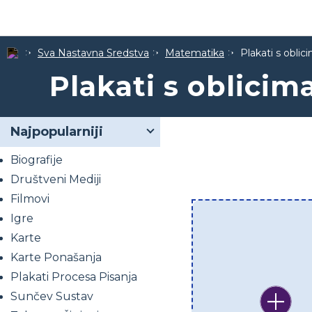
Sva Nastavna Sredstva
Matematika
Plakati s oblic
Plakati s oblicim
Najpopularniji
Biografije
Društveni Mediji
Filmovi
Igre
Karte
Karte Ponašanja
Plakati Procesa Pisanja
Sunčev Sustav