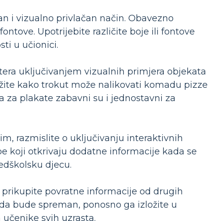
an i vizualno privlačan način. Obavezno
ontove. Upotrijebite različite boje ili fontove
ti u učionici.
tera uključivanjem vizualnih primjera objekata
kažite kako trokut može nalikovati komadu pizze
oča za plakate zabavni su i jednostavni za
jim, razmislite o uključivanju interaktivnih
ope koji otkrivaju dodatne informacije kada se
edškolsku djecu.
, prikupite povratne informacije od drugih
Kada bude spreman, ponosno ga izložite u
 učenike svih uzrasta.