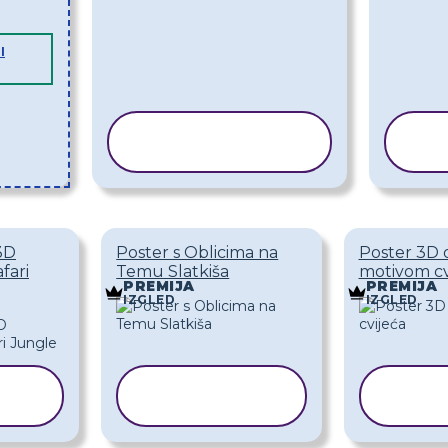
I
KOPIRAJ
PREDLOŽAK
P
 3D
Poster s Oblicima na
Poster 3D o
fari
Temu Slatkiša
motivom cv
PREMIJA
PREMIJA
IZGLED
IZGLED
KOPIRAJ
K
K
PREDLOŽAK
PRE