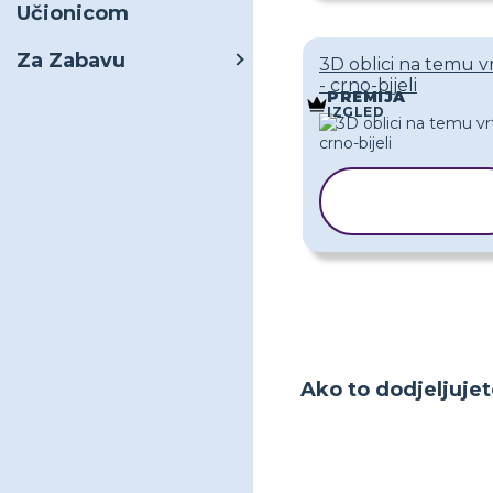
Učionicom
Za Zabavu
3D oblici na temu v
- crno-bijeli
PREMIJA
IZGLED
KOPIRAJ
PREDLOŽAK
Ako to dodjeljujet