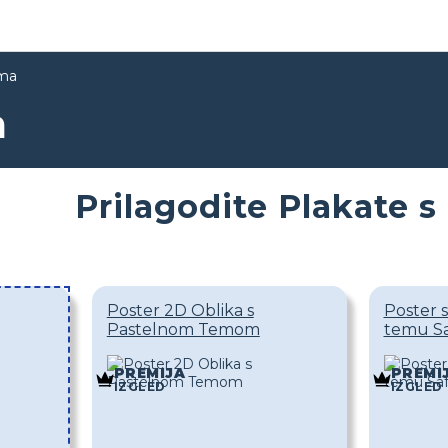
ima
a
Prilagodite Plakate s
Poster 2D Oblika s
Poster s
Pastelnom Temom
temu Sa
PREMIJA
PREMI
IZGLED
IZGLED