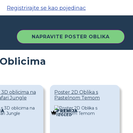
Registrirajte se kao pojedinac
NAPRAVITE POSTER OBLIKA
 Oblicima
 3D oblicima na
Poster 2D Oblika s
fari Jungle
Pastelnom Temom
JA
PREMIJA
IZGLED