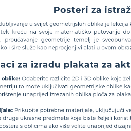
Posteri za istra
ubljivanje u svijet geometrijskih oblika je lekcij
tek kreću na svoje matematičko putovanje do poj
a, proučavanje geometrije temelj je sveobuhv
ko i šire služe kao neprocjenjivi alati u ovom obra
aci za izradu plakata za akt
 oblike:
Odaberite različite 2D i 3D oblike koje že
etriju to može uključivati ​​geometrijske oblike kao
orištenje unaprijed izrezanih oblika ploča za plakat
jale:
Prikupite potrebne materijale, uključujući vel
ve druge ukrasne predmete koje biste željeli korist
is postera s oblicima ako više volite unaprijed dizaj