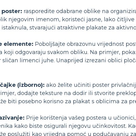
j poster:
rasporedite odabrane oblike na organizir
ik njegovim imenom, koristeći jasne, lako čitljive f
istaknula, stvarajući atraktivne plakate za aktivnos
e elemente:
Poboljšajte obrazovnu vrijednost pos
eta koji odgovaraju svakom obliku. Na primjer, po
ar sličan limenci juhe. Unaprijed izrezani oblici pl
čajke (izborno):
ako želite učiniti poster privlačni
mjer, dodajte teksture na dodir ili stvorite prekl
e biti posebno korisno za plakat s oblicima za pr
azivanje:
Prije korištenja vašeg postera u učionici
čenika kako biste osigurali njegovu učinkovitost. 
ože poslužiti kao vrijedna pomoć u podučavanju za