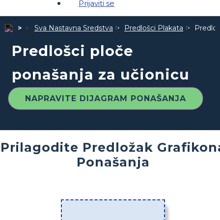
Prijaviti se
Sva Nastavna Sredstva
Predlošci Plakata
Predloš
Predlošci ploče
ponašanja za učionicu
NAPRAVITE DIJAGRAM PONAŠANJA
Prilagodite Predložak Grafikon
Ponašanja