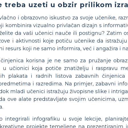
 treba uzeti u obzir prilikom izr
rivlačno i obrazovno iskustvo za svoje učenike, raz
ji kombinira vizualno privlačan dizajn s informa
želite da vaši učenici nauče ili postignu? Zatim os
izove i aktivnosti koje potiču učenike da istražuju
ovni resurs koji ne samo informira, već i angažira i 
 činjenica korisna je ne samo za pružanje obraz
 u učionici koja potiče znatiželju i raspravu 
čkih plakata i radnih listova zabavnih činjenic
m predmetima i razredima. Na primjer, zabavni infor
ok mladi učenici istražuju živopisne slike i intrig
da ove alate predstavljate svojim učenicima, uzmi
a.
 integrirali infografiku u svoje lekcije, planiraj
i kreativne projekte temeljene na prezentiranim 