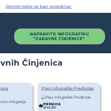
Registrirajte se kao pojedinac
NAPRAVITE INFOGRAFIKU
"ZABAVNE ČINJENICE".
vnih Činjenica
nice
Plavi Infografski Predložak
PREMIJA
IZGLED