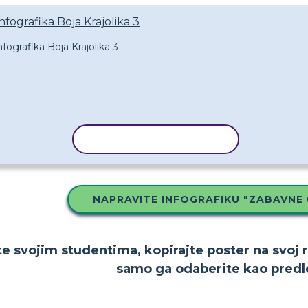
fografika Boja Krajolika 3
KOPIRAJ PREDLOŽAK
NAPRAVITE INFOGRAFIKU "ZABAVNE Č
te svojim studentima, kopirajte poster na svoj 
samo ga odaberite kao predl