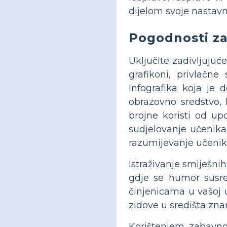
dijelom svoje nastav
Pogodnosti za
Uključite zadivljujuć
grafikoni, privlačne 
Infografika koja je
obrazovno sredstvo, 
brojne koristi od up
sudjelovanje učenika
razumijevanje učenika
Istraživanje smiješni
gdje se humor susre
činjenicama u vašoj u
zidove u središta znan
Korištenjem zabavno