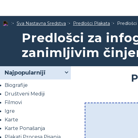
Sva Nastavna Sredstva
Predlošci Plakata
Predlošci
Predlošci za info
zanimljivim činj
Najpopularniji
P
Biografije
Društveni Mediji
Filmovi
Igre
Karte
Karte Ponašanja
Plakati Procesa Pisanja