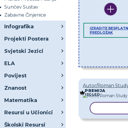
Sunčev Sustav
Zabavne Činjenice
Infografika
IZRADITE BESPLATN
PREDLOŽAK
Projekti Postera
Svjetski Jezici
ELA
Povijest
Autor/Roman Study
Znanost
PREMIJA
IZGLED
Matematika
KOPIRAJ P
Resursi u Učionici
Školski Resursi