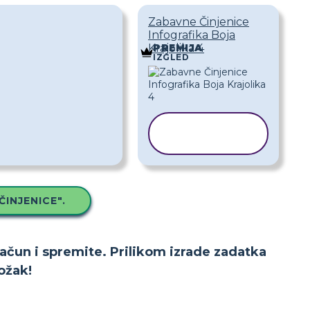
Zabavne Činjenice
Infografika Boja
Krajolika 4
PREMIJA
IZGLED
KOPIRAJ
PREDLOŽAK
INJENICE".
račun i spremite. Prilikom izrade zadatka
ožak!