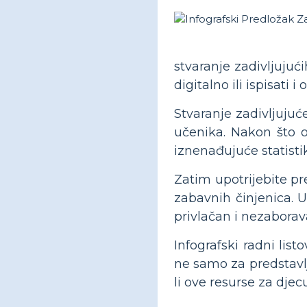
stvaranje zadivljujuć
digitalno ili ispisati i
Stvaranje zadivljuju
učenika. Nakon što 
iznenađujuće statisti
Zatim upotrijebite pre
zabavnih činjenica. U
privlačan i nezaborav
Infografski radni list
ne samo za predstavlja
li ove resurse za djecu