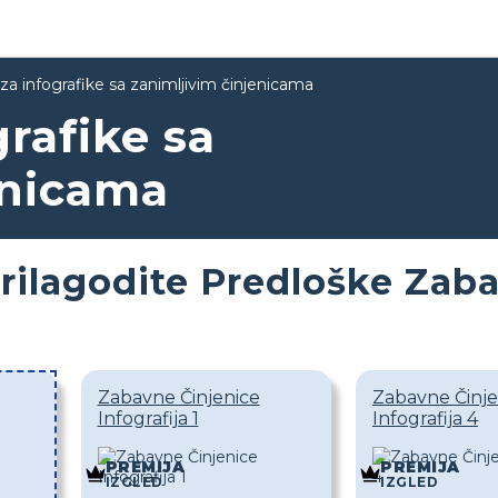
 za infografike sa zanimljivim činjenicama
grafike sa
enicama
rilagodite Predloške Zaba
Zabavne Činjenice
Zabavne Činje
Infografija 1
Infografija 4
PREMIJA
PREMIJA
IZGLED
IZGLED