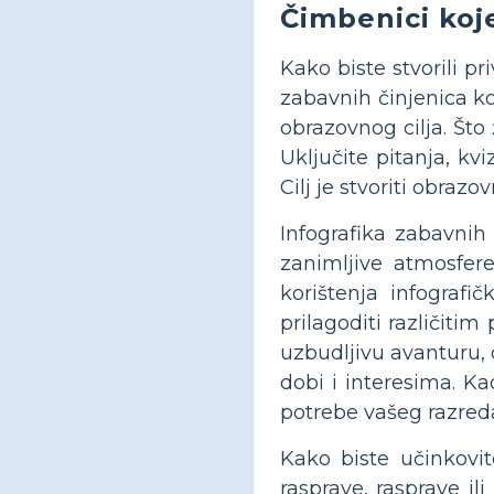
Čimbenici koje
Kako biste stvorili p
zabavnih činjenica ko
obrazovnog cilja. Što 
Uključite pitanja, kv
Cilj je stvoriti obraz
Infografika zabavnih
zanimljive atmosfere
korištenja infografi
prilagoditi različiti
uzbudljivu avanturu, d
dobi i interesima. Ka
potrebe vašeg razred
Kako biste učinkovito
rasprave, rasprave il