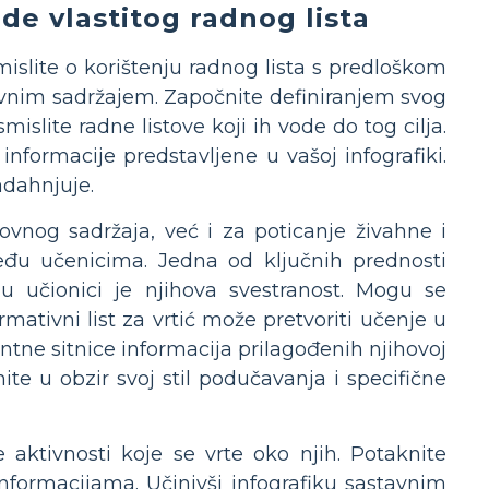
ade vlastitog radnog lista
mislite o korištenju radnog lista s predloškom
tivnim sadržajem. Započnite definiranjem svog
mislite radne listove koji ih vode do tog cilja.
 informacije predstavljene u vašoj infografiki.
nadahnjuje.
ovnog sadržaja, već i za poticanje živahne i
među učenicima. Jedna od ključnih prednosti
a u učionici je njihova svestranost. Mogu se
mativni list za vrtić može pretvoriti učenje u
antne sitnice informacija prilagođenih njihovoj
te u obzir svoj stil podučavanja i specifične
te aktivnosti koje se vrte oko njih. Potaknite
informacijama. Učinivši infografiku sastavnim