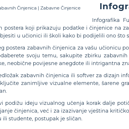
Infogr
Infografika 
ih postera koji prikazuju podatke i činjenice na za
 objesiti u učionici ili školi kako bi podijelili ono što
ćeg postera zabavnih činjenica za vašu učionicu p
odaberete svoju temu, sakupite zbirku zabavnih
ke, neobične povijesne anegdote ili intrigantna zn
dložak zabavnih činjenica ili softver za dizajn info
ključite zanimljive vizualne elemente, šarene gra
an.
ovi podižu ideju vizualnog učenja korak dalje potič
nje činjenica, već i za izazivanje vještina kritičk
 ili studente, postupak je sličan.