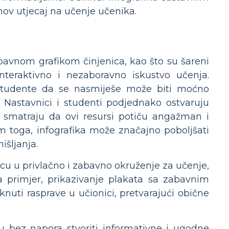
ov utjecaj na učenje učenika.
abavnom grafikom činjenica, kao što su šareni
i interaktivno i nezaboravno iskustvo učenja.
je studente da se nasmiješe može biti moćno
 Nastavnici i studenti podjednako ostvaruju
ci smatraju da ovi resursi potiču angažman i
m toga, infografika može značajno poboljšati
išljanja.
icu u privlačno i zabavno okruženje za učenje,
 primjer, prikazivanje plakata sa zabavnim
nuti rasprave u učionici, pretvarajući obične
u bez napora stvoriti informativne i ugodne