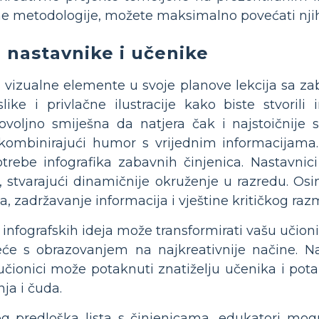
ne metodologije, možete maksimalno povećati njih
 nastavnike i učenike
e vizualne elemente u svoje planove lekcija sa z
slike i privlačne ilustracije kako biste stvoril
 dovoljno smiješna da natjera čak i najstoični
kombinirajući humor s vrijednim informacijama.
otrebe infografika zabavnih činjenica. Nastavni
, stvarajući dinamičnije okruženje u razredu. Osi
, zadržavanje informacija i vještine kritičkog razm
h infografskih ideja može transformirati vašu učion
će s obrazovanjem na najkreativnije načine. Na
čionici može potaknuti znatiželju učenika i potak
ja i čuda.
g predloška lista s činjenicama, edukatori mog