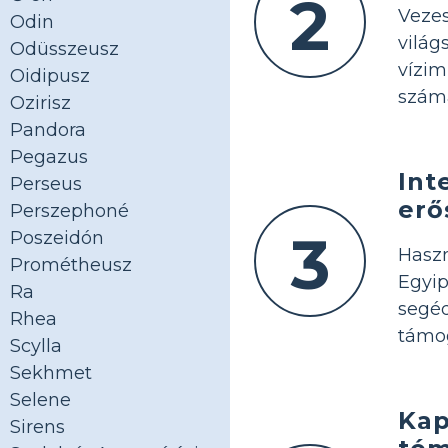
2
Veze
Odin
vilá
Odüsszeusz
vízim
Oidipusz
szám
Ozirisz
Pandora
Pegazus
Int
Perseus
erő
Perszephoné
3
Poszeidón
Hasz
Prométheusz
Egyi
Ra
segé
Rhea
támo
Scylla
Sekhmet
Selene
Kap
Sirens