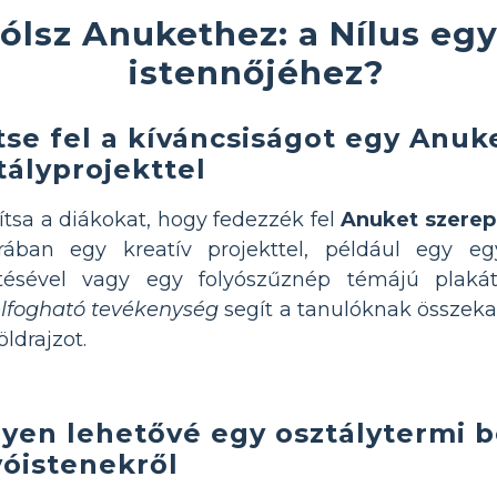
zólsz Anukethez: a Nílus eg
istennőjéhez?
tse fel a kíváncsiságot egy Anuk
tályprojekttel
ítsa a diákokat, hogy fedezzék fel
Anuket szerep
úrában egy kreatív projekttel, például egy e
ítésével vagy egy folyószűznép témájú plakát
lfogható tevékenység
segít a tanulóknak összeka
öldrajzot.
yen lehetővé egy osztálytermi b
yóistenekről