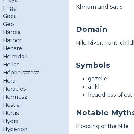
Freya
Khnum and Satis
Frigg
Gaea
Geb
Domain
Hárpia
Hathor
Nile River, hunt, child
Hecate
Heimdall
Symbols
Helios
Héphaisztosz
gazelle
Hera
ankh
Heracles
headdress of ostr
Hermész
Hestia
Notable Myth
Horus
Hydra
Flooding of the Nile
Hyperion