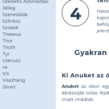
tém
Szelektív Azonosítási
4
Jelleg
Hason
Szenesláda
kapcs
Szfinksz
befol
Szobek
jelen
Theseus
Thor
Thoth
Gyakran 
Tyr
Uránusz
ve
Vili
Ki Anuket az 
Visszhang
Anuket
az ókori egy
Zeusz
ábrázolják tollas fej
miatt imádták.