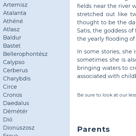
Artemisz
fields near the river
Atalanta
stretched out like 
Athéné
thought to be the da
Atlasz
Satis, the goddess of 
Baldur
the yearly flooding of 
Bastet
In some stories, she 
Bellerophontész
sometimes she is als
Calypso
bringing waters to cr
Cerberus
associated with child
Charybdis
Circe
Cronos
Be sure to look at our le
Daedalus
Démétér
Dió
Dionüszosz
Parents