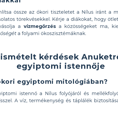
ákkal
lítsa össze az ókori tiszteletet a Nílus iránt a
olatos törekvésekkel. Kérje a diákokat, hogy ötle
yásolja a
vízmegőrzés
a közösségeket ma, k
tőségét
a folyami ökoszisztémáknak.
ismételt kérdések Anuketrő
egyiptomi istennője
ókori egyiptomi mitológiában?
iptomi istennő a Nílus folyójáról és mellékfoly
dísszel. A víz, termékenység és táplálék biztosítá