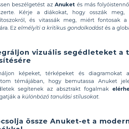
ssen beszélgetést az
Anuket
és más folyóistennő
gszerte. Kérje a diákokat, hogy osszák meg,
ítoszokról, és vitassák meg, miért fontosak a 
ára. Ez
elmélyíti a kritikus gondolkodást
és a glob
egráljon vizuális segédleteket a 
sítésére
náljon képeket, térképeket és diagramokat 
ptom témájában, hogy bemutassa Anuket jelen
dletek segítenek az absztrakt fogalmak
elérh
gatják a
különböző tanulási stílusokat
.
csolja össze Anuket-et a modern