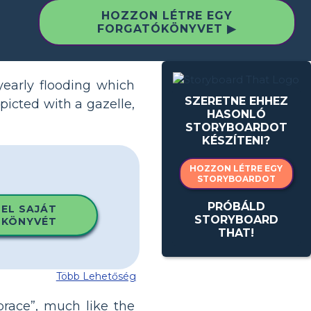
HOZZON LÉTRE EGY
FORGATÓKÖNYVET ▶
yearly flooding which
SZERETNE EHHEZ
picted with a gazelle,
HASONLÓ
STORYBOARDOT
KÉSZÍTENI?
HOZZON LÉTRE EGY
STORYBOARDOT
PRÓBÁLD
 EL SAJÁT
STORYBOARD
KÖNYVÉT
THAT!
Több Lehetőség
race”, much like the