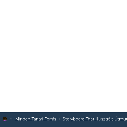
Minden Tanári Forrás
Storyboard That Illusztrált Útmu