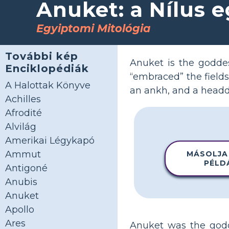
Anuket: a Nílus 
Egyiptomi Mitológia
További kép
Anuket is the goddes
Enciklopédiák
“embraced” the fields
A Halottak Könyve
an ankh, and a headdr
Achilles
Afrodité
Alvilág
Amerikai Légykapó
Ammut
MÁSOLJA
PÉLD
Antigoné
Anubis
Anuket
Apollo
Ares
Anuket was the godd