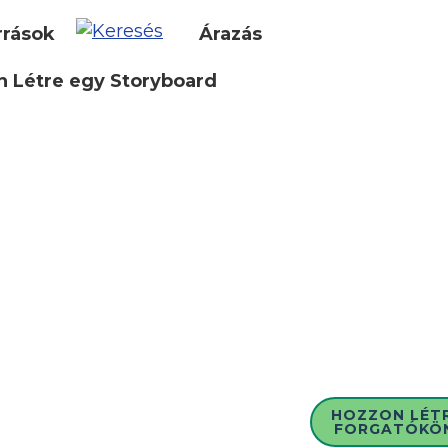
rrások
Árazás
 Létre egy Storyboard
HOZZON LÉT
FORGATÓKÖ