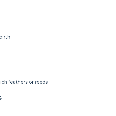
birth
ich feathers or reeds
s