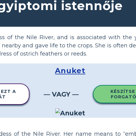
egyiptomi istennője
s of the Nile River, and is associated with the 
 nearby and gave life to the crops. She is often de
ess of ostrich feathers or reeds.
Anuket
 EZT A
KÉSZÍTSE
— VAGY —
ÁT
FORGATÓ
ess of the Nile River. Her name means to “emb