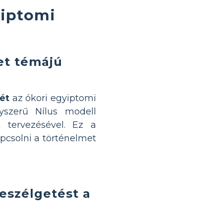
yiptomi
et témájú
ét
az ókori egyiptomi
gyszerű Nílus modell
 tervezésével. Ez a
pcsolni a történelmet
eszélgetést a