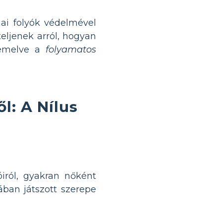
 mai folyók védelmével
teljenek arról, hogyan
iemelve a
folyamatos
l: A Nílus
óiról, gyakran nőként
sában játszott szerepe