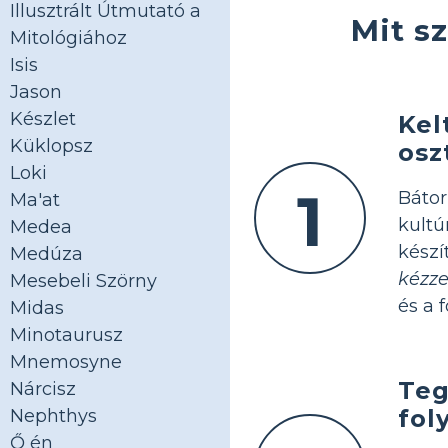
Illusztrált Útmutató a
Mit s
Mitológiához
Isis
Jason
Készlet
Kel
Küklopsz
osz
Loki
1
Bátor
Ma'at
kult
Medea
kész
Medúza
kézze
Mesebeli Szörny
és a f
Midas
Minotaurusz
Mnemosyne
Teg
Nárcisz
fol
Nephthys
Ő én