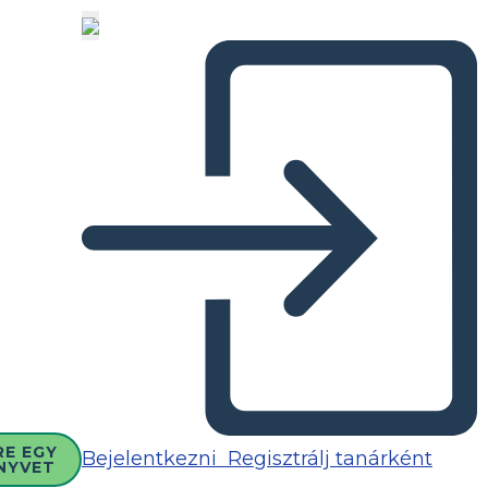
RE EGY
Bejelentkezni
Regisztrálj tanárként
NYVET