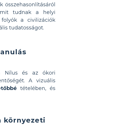
k összehasonlításáról
 mit tudnak a helyi
folyók a civilizációk
ális tudatosságot.
tanulás
a Nílus és az ókori
tőségét. A vizuális
etőbbé
tételében, és
 környezeti