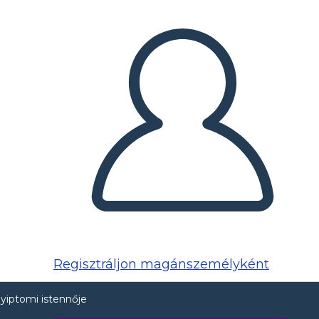
Regisztráljon magánszemélyként
gyiptomi istennője