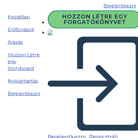
Bejelentkezni
HOZZON LÉTRE EGY
Kezdőlap
FORGATÓKÖNYVET
Erőforrások
Árazás
Hozzon Létre
egy
Storyboard
Nyilvántartás
Bejelentkezni
Bejelentkezni
Regisztrálj