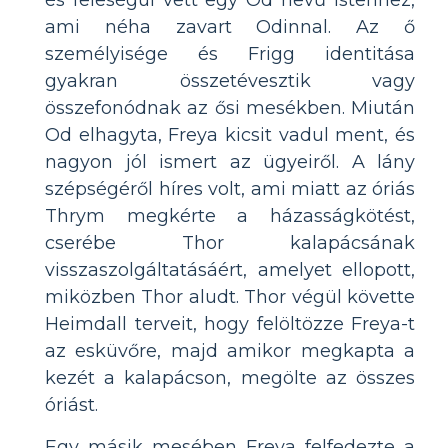
és feleségül vett egy Od nevű istenhez,
ami néha zavart Odinnal. Az ő
személyisége és Frigg identitása
gyakran összetévesztik vagy
összefonódnak az ősi mesékben. Miután
Od elhagyta, Freya kicsit vadul ment, és
nagyon jól ismert az ügyeiről. A lány
szépségéről híres volt, ami miatt az óriás
Thrym megkérte a házasságkötést,
cserébe Thor kalapácsának
visszaszolgáltatásáért, amelyet ellopott,
miközben Thor aludt. Thor végül követte
Heimdall terveit, hogy felöltözze Freya-t
az esküvőre, majd amikor megkapta a
kezét a kalapácson, megölte az összes
óriást.
Egy másik mesében Freya felfedezte a