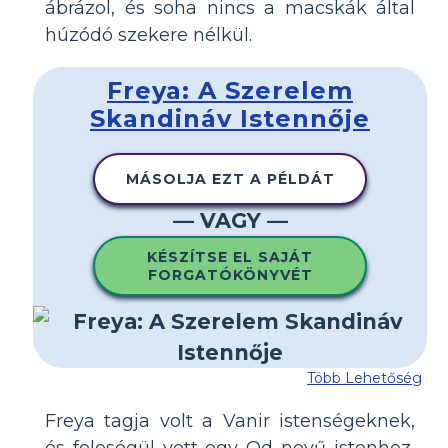
ábrázol, és soha nincs a macskák által
húzódó szekere nélkül.
Freya: A Szerelem
Skandináv Istennője
MÁSOLJA EZT A PÉLDÁT
— VAGY —
KÉSZÍTSE EL SAJÁT
FORGATÓKÖNYVÉT
Több Lehetőség
Freya tagja volt a Vanir istenségeknek,