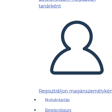
tanárként
Regisztráljon magánszemélykén
Nyilvántartás
Bejelentkezni