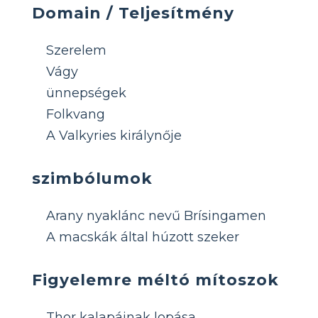
Domain / Teljesítmény
Szerelem
Vágy
ünnepségek
Folkvang
A Valkyries királynője
szimbólumok
Arany nyaklánc nevű Brísingamen
A macskák által húzott szeker
Figyelemre méltó mítoszok
Thor kalapáinak lopása