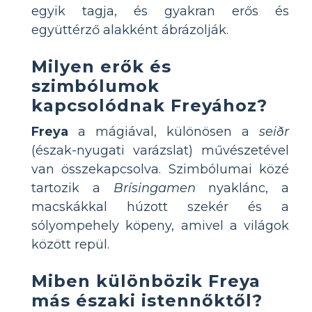
egyik tagja, és gyakran erős és
együttérző alakként ábrázolják.
Milyen erők és
szimbólumok
kapcsolódnak Freyához?
Freya
a mágiával, különösen a
seiðr
(észak-nyugati varázslat) művészetével
van összekapcsolva. Szimbólumai közé
tartozik a
Brísingamen
nyaklánc, a
macskákkal húzott szekér és a
sólyompehely köpeny, amivel a világok
között repül.
Miben különbözik Freya
más északi istennőktől?