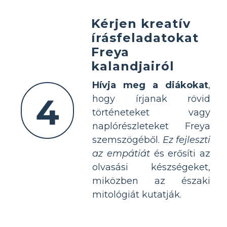
Kérjen kreatív
írásfeladatokat
Freya
kalandjairól
Hívja meg a diákokat
,
4
hogy írjanak rövid
történeteket vagy
naplórészleteket Freya
szemszögéből.
Ez fejleszti
az empátiát
és erősíti az
olvasási készségeket,
miközben az északi
mitológiát kutatják.