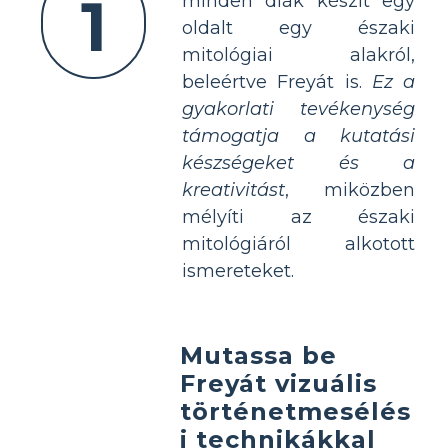
1
minden diák készít egy
oldalt egy északi
mitológiai alakról,
beleértve Freyát is.
Ez a
gyakorlati tevékenység
támogatja a kutatási
készségeket és a
kreativitást
, miközben
mélyíti az északi
mitológiáról alkotott
ismereteket.
Mutassa be
Freyát vizuális
történetmesélés
i technikákkal