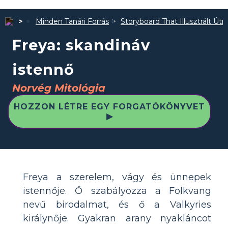
Minden Tanári Forrás
Storyboard That Illusztrált Út
Freya: skandináv
istennő
Norvég Mitológia
HOZZON LÉTRE EGY FORGATÓKÖNYVET
▶
Freya a szerelem, vágy és ünnepek
istennője. Ő szabályozza a Folkvang
nevű birodalmat, és ő a Valkyries
királynője. Gyakran arany nyakláncot