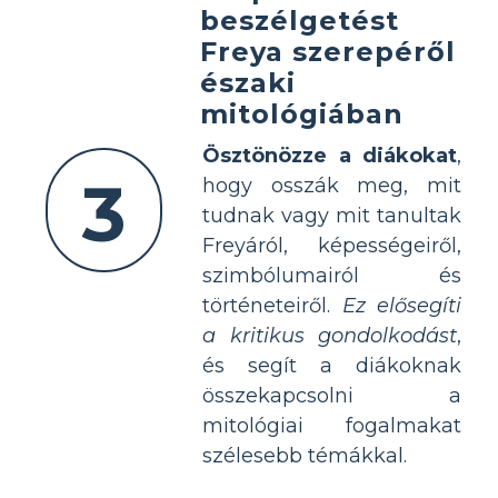
beszélgetést
Freya szerepéről
északi
mitológiában
Ösztönözze a diákokat
,
3
hogy osszák meg, mit
tudnak vagy mit tanultak
Freyáról, képességeiről,
szimbólumairól és
történeteiről.
Ez elősegíti
a kritikus gondolkodást
,
és segít a diákoknak
összekapcsolni a
mitológiai fogalmakat
szélesebb témákkal.