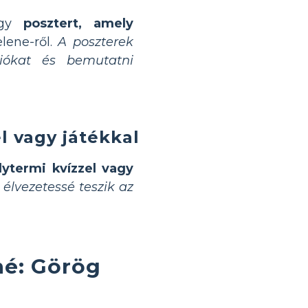
egy
posztert, amely
lene-ről.
A poszterek
ciókat és bemutatni
l vagy játékkal
lytermi kvízzel vagy
 élvezetessé teszik az
né: Görög