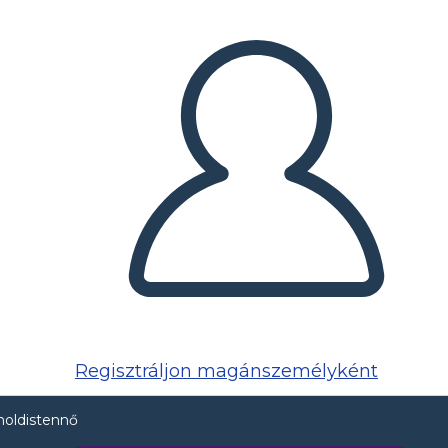
Regisztráljon magánszemélyként
holdistennő