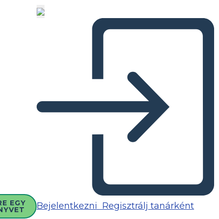
RE EGY
Bejelentkezni
Regisztrálj tanárként
NYVET