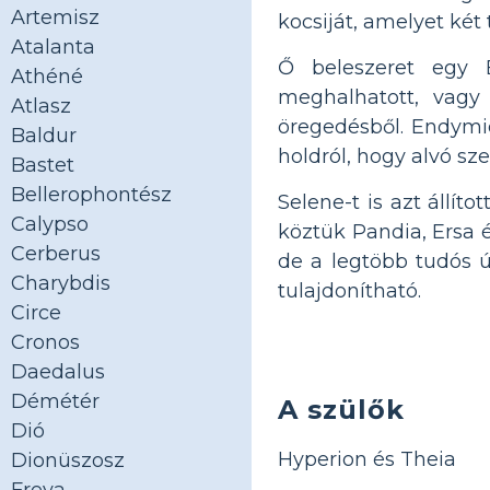
Artemisz
kocsiját, amelyet két 
Atalanta
Ő beleszeret egy 
Athéné
meghalhatott, vagy
Atlasz
öregedésből. Endymio
Baldur
holdról, hogy alvó sze
Bastet
Bellerophontész
Selene-t is azt állít
Calypso
köztük Pandia, Ersa é
Cerberus
de a legtöbb tudós 
Charybdis
tulajdonítható.
Circe
Cronos
Daedalus
Démétér
A szülők
Dió
Hyperion és Theia
Dionüszosz