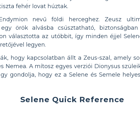
tiszta fehér lovat húztak.
Endymion nevű földi herceghez. Zeusz ultim
 egy örök alvásba csúsztatható, biztonságban
n választotta az utóbbit, így minden éjjel Selene
retőjével legyen.
ották, hogy kapcsolatban állt a Zeus-szal, amely 
s Nemea. A mítosz egyes verziói Dionysus szüleik
úgy gondolja, hogy ez a Selene és Semele helyes
Selene Quick Reference