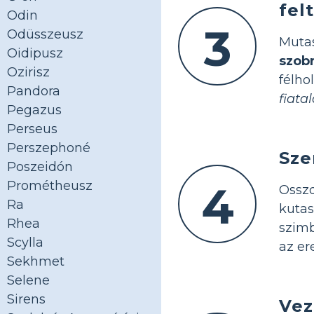
fel
Odin
3
Odüsszeusz
Muta
Oidipusz
szob
Ozirisz
félho
Pandora
fiata
Pegazus
Perseus
Perszephoné
Sze
Poszeidón
Prométheusz
4
Osszd
Ra
kuta
Rhea
szimb
Scylla
az e
Sekhmet
Selene
Sirens
Vez