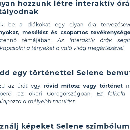
yan hozzunk létre interaktív órá
tályodnak
ák be a diákokat egy olyan óra tervezéséve
ányokat, mesélést és csoportos tevékenység
istennő témájában.
Az interaktív órák seg
kapcsolni a tényeket a való világ megértésével.
dd egy történettel Selene bemu
zd az órát egy
rövid mítosz vagy történet
me
epéről az ókori Görögországban.
Ez felkelti
lapozza a mélyebb tanulást.
ználj képeket Selene szimbólum