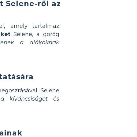
t Selene-ről az
l, amely tartalmaz
eket
Selene, a görög
ítenek a diákoknak
tatására
gosztásával Selene
 a kíváncsiságot és
ainak