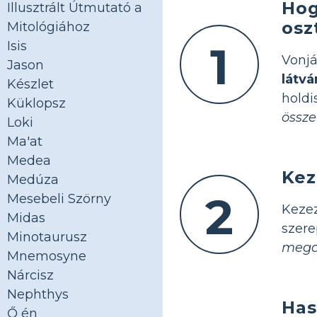
Hog
Illusztrált Útmutató a
osz
Mitológiához
Isis
1
Vonj
Jason
látv
Készlet
hold
Küklopsz
össze
Loki
Ma'at
Medea
Kez
Medúza
2
Mesebeli Szörny
Keze
Midas
szer
Minotaurusz
mega
Mnemosyne
Nárcisz
Nephthys
Has
Ő én