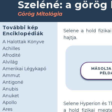
Szeléné: a görög
Görög Mitológia
További kép
Selene a hold fizika
Enciklopédiák
hajtja.
A Halottak Könyve
Achilles
Afrodité
Alvilág
Amerikai Légykapó
MÁSOLJA
PÉLD
Ammut
Antigoné
Anubis
Anuket
Apollo
Selene Hyperion és Th
Ares
a hold fizikai megt