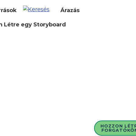
rrások
Árazás
 Létre egy Storyboard
HOZZON LÉT
FORGATÓKÖ