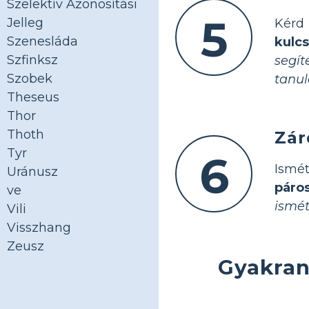
Szelektív Azonosítási
5
Jelleg
Kérd
Szenesláda
kulc
Szfinksz
segí
Szobek
tanul
Theseus
Thor
Thoth
Zár
Tyr
6
Ismét
Uránusz
páros
ve
ismét
Vili
Visszhang
Zeusz
Gyakran