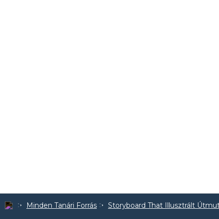
Minden Tanári Forrás
Storyboard That Illusztrált Útmu