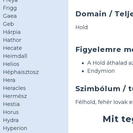
Freya
Frigg
Domain / Telj
Gaea
Geb
Hold
Hárpia
Hathor
Hecate
Figyelemre m
Heimdall
A Hold áthalad a
Helios
Endymion
Héphaisztosz
Hera
Szimbólum / 
Heracles
Hermész
Félhold, fehér lovak 
Hestia
Horus
Mit t
Hydra
Hyperion