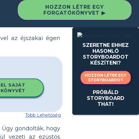
HOZZON LÉTRE EGY
FORGATÓKÖNYVET ▶
ével az éjszakai égen
SZERETNE EHHEZ
HASONLÓ
STORYBOARDOT
KÉSZÍTENI?
HOZZON LÉTRE EGY
STORYBOARDOT
 EL SAJÁT
KÖNYVÉT
PRÓBÁLD
STORYBOARD
THAT!
Több Lehetőség
e. Úgy gondolták, hogy
ül vezeti az ezüstös