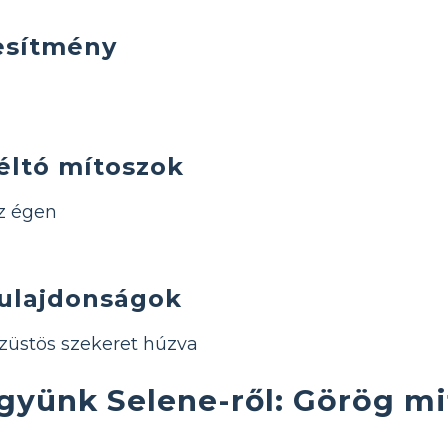
esítmény
éltó mítoszok
z égen
tulajdonságok
ezüstös szekeret húzva
együnk Selene-ről: Görög mi