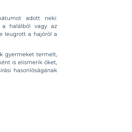
átumot adott neki:
 a halálból vagy az
 leugrott a hajóról a
sok gyermeket termelt,
ént is elismerik őket,
írási hasonlóságának