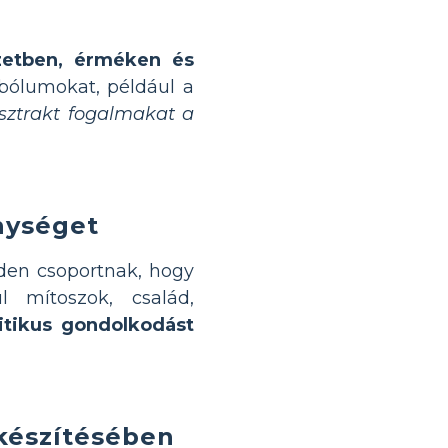
zetben, érméken és
bólumokat, például a
sztrakt fogalmakat a
nységet
nden csoportnak, hogy
l mítoszok, család,
itikus gondolkodást
készítésében