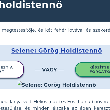
 holdistennő
i megtestesítője, és két fehér lovával és szeker
Selene: Görög Holdistennő
 EZT A
KÉSZÍTSE
— VAGY —
ÁT
FORGATÓ
eia lánya volt, Helios (nap) és Eos (hajnal) nővér
estesülése, és minden éjszaka az égen kereszt