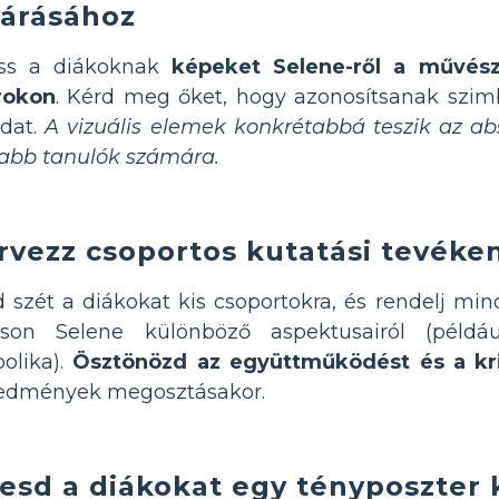
tárásához
ss a diákoknak
képeket Selene-ről a művés
rokon
. Kérd meg őket, hogy azonosítsanak szim
ldat.
A vizuális elemek konkrétabbá teszik az ab
labb tanulók számára.
rvezz csoportos kutatási tevéke
 szét a diákokat kis csoportokra, és rendelj mi
sson Selene különböző aspektusairól (példáu
olika).
Ösztönözd az együttműködést és a kr
redmények megosztásakor.
esd a diákokat egy tényposzter 