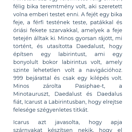
félig bika teremtmény volt, aki szeretett
volna emberi testet enni. A fejét egy bika
feje, a férfi testének teste, patákkal és
óriási fekete szarvakkal, amelyek a feje
tetején álltak ki. Minos gyorsan rájött, mi
történt, és utasította Daedalust, hogy
építsen egy labirintust, ami egy
bonyolult bokor labirintus volt, amely
szinte lehetetlen volt a navigációhoz.
999 bejárattal és csak egy kilépés volt.
Minos zárolta Pasiphae-t, a
Minotauruszt, Daedalust és Daedalus
fiát, Icarust a Labirintusban, hogy elrejtse
felesége szégyenletes titkát.
Icarus azt javasolta, hogy apja
szárnyakat készítsen nekik, hogy el