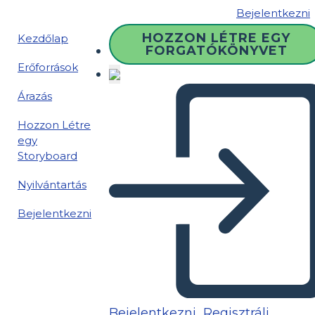
Bejelentkezni
HOZZON LÉTRE EGY
Kezdőlap
FORGATÓKÖNYVET
Erőforrások
Árazás
Hozzon Létre
egy
Storyboard
Nyilvántartás
Bejelentkezni
Bejelentkezni
Regisztrálj