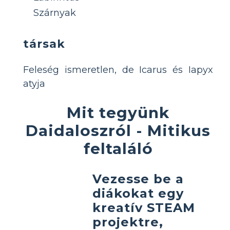
Szárnyak
társak
Feleség ismeretlen, de Icarus és Iapyx
atyja
Mit tegyünk
Daidaloszról - Mitikus
feltaláló
Vezesse be a
diákokat egy
kreatív STEAM
projektre,