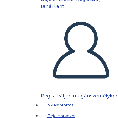
tanárként
Regisztráljon magánszemélykén
Nyilvántartás
Bejelentkezni