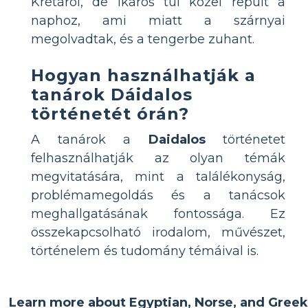
Krétáról, de Ikaros túl közel repült a
naphoz, ami miatt a szárnyai
megolvadtak, és a tengerbe zuhant.
Hogyan használhatják a
tanárok Dáidalos
történetét órán?
A tanárok a
Daidalos
történetet
felhasználhatják az olyan témák
megvitatására, mint a találékonyság,
problémamegoldás és a tanácsok
meghallgatásának fontossága. Ez
összekapcsolható irodalom, művészet,
történelem és tudomány témáival is.
Learn more about Egyptian, Norse, and Greek