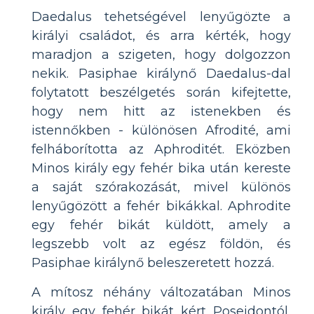
Daedalus tehetségével lenyűgözte a
királyi családot, és arra kérték, hogy
maradjon a szigeten, hogy dolgozzon
nekik. Pasiphae királynő Daedalus-dal
folytatott beszélgetés során kifejtette,
hogy nem hitt az istenekben és
istennőkben - különösen Afrodité, ami
felháborította az Aphroditét. Eközben
Minos király egy fehér bika után kereste
a saját szórakozását, mivel különös
lenyűgözött a fehér bikákkal. Aphrodite
egy fehér bikát küldött, amely a
legszebb volt az egész földön, és
Pasiphae királynő beleszeretett hozzá.
A mítosz néhány változatában Minos
király egy fehér bikát kért Poseidontól,