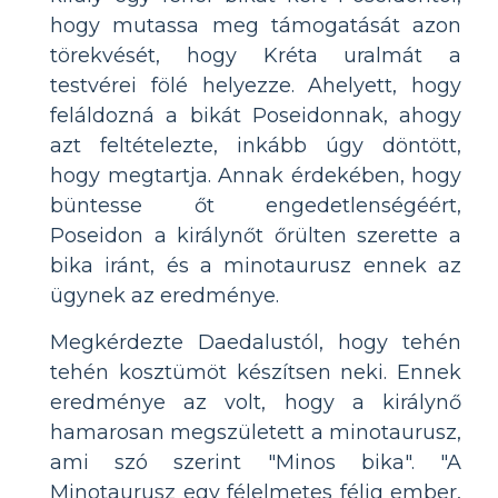
hogy mutassa meg támogatását azon
törekvését, hogy Kréta uralmát a
testvérei fölé helyezze. Ahelyett, hogy
feláldozná a bikát Poseidonnak, ahogy
azt feltételezte, inkább úgy döntött,
hogy megtartja. Annak érdekében, hogy
büntesse őt engedetlenségéért,
Poseidon a királynőt őrülten szerette a
bika iránt, és a minotaurusz ennek az
ügynek az eredménye.
Megkérdezte Daedalustól, hogy tehén
tehén kosztümöt készítsen neki. Ennek
eredménye az volt, hogy a királynő
hamarosan megszületett a minotaurusz,
ami szó szerint "Minos bika". "A
Minotaurusz egy félelmetes félig ember,