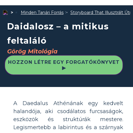
Minden Tanári Forrás
Storyboard That Illusztrált Út
Daidalosz – a mitikus
feltaláló
Görög Mitológia
HOZZON LÉTRE EGY FORGATÓKÖNYVET
▶
A Daedalus Athénának egy kedvelt
halandója, aki csodálatos furcsaságok,
eszközök és struktúrák mestere.
Legismertebb a labirintus és a szárnyak