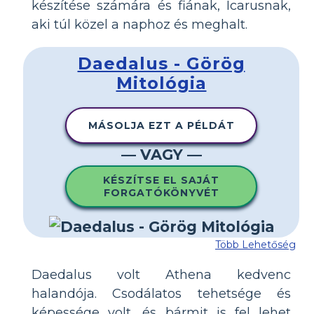
készítése számára és fiának, Icarusnak,
aki túl közel a naphoz és meghalt.
Daedalus - Görög
Mitológia
MÁSOLJA EZT A PÉLDÁT
— VAGY —
KÉSZÍTSE EL SAJÁT
FORGATÓKÖNYVÉT
Több Lehetőség
Daedalus volt Athena kedvenc
halandója. Csodálatos tehetsége és
képessége volt, és bármit is fel lehet