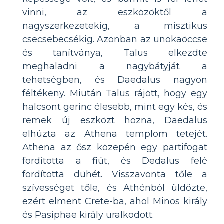
vinni, az eszközöktől a
nagyszerkezetekig, a misztikus
csecsebecsékig. Azonban az unokaöccse
és tanítványa, Talus elkezdte
meghaladni a nagybátyját a
tehetségben, és Daedalus nagyon
féltékeny. Miután Talus rájött, hogy egy
halcsont gerinc élesebb, mint egy kés, és
remek új eszközt hozna, Daedalus
elhúzta az Athena templom tetejét.
Athena az ősz közepén egy partifogat
fordította a fiút, és Dedalus felé
fordította dühét. Visszavonta tőle a
szívességet tőle, és Athénból üldözte,
ezért elment Crete-ba, ahol Minos király
és Pasiphae király uralkodott.