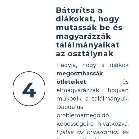
Bátorítsa a
diákokat, hogy
mutassák be és
magyarázzák
találmányaikat
az osztálynak
Hagyja, hogy a diákok
megoszthassák
4
ötleteiket
és
elmagyarázzák, hogyan
működik a találmányuk,
Daedalus
problémamegoldó
képességeire hivatkozva.
Építse az önbizalmat és