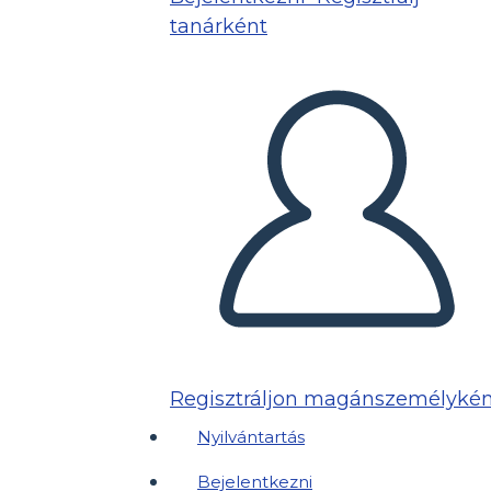
tanárként
Regisztráljon magánszemélykén
Nyilvántartás
Bejelentkezni