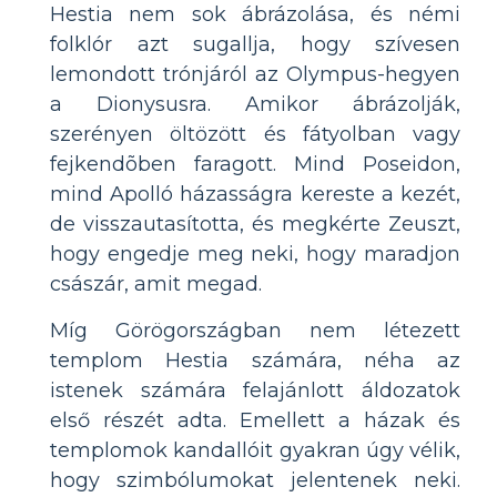
Hestia nem sok ábrázolása, és némi
folklór azt sugallja, hogy szívesen
lemondott trónjáról az Olympus-hegyen
a Dionysusra. Amikor ábrázolják,
szerényen öltözött és fátyolban vagy
fejkendõben faragott. Mind Poseidon,
mind Apolló házasságra kereste a kezét,
de visszautasította, és megkérte Zeuszt,
hogy engedje meg neki, hogy maradjon
császár, amit megad.
Míg Görögországban nem létezett
templom Hestia számára, néha az
istenek számára felajánlott áldozatok
első részét adta. Emellett a házak és
templomok kandallóit gyakran úgy vélik,
hogy szimbólumokat jelentenek neki.