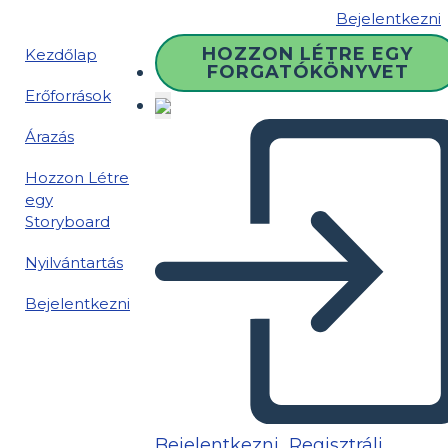
Bejelentkezni
HOZZON LÉTRE EGY
Kezdőlap
FORGATÓKÖNYVET
Erőforrások
Árazás
Hozzon Létre
egy
Storyboard
Nyilvántartás
Bejelentkezni
Bejelentkezni
Regisztrálj