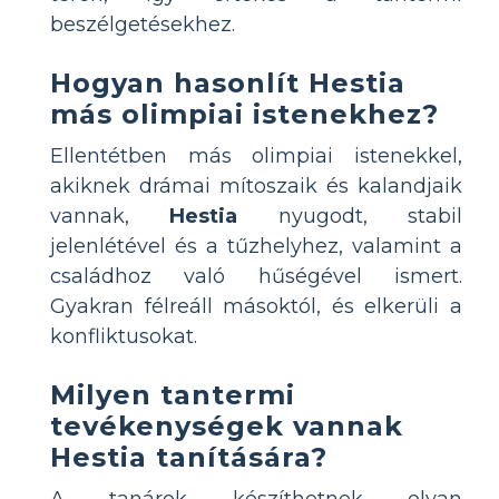
beszélgetésekhez.
Hogyan hasonlít Hestia
más olimpiai istenekhez?
Ellentétben más olimpiai istenekkel,
akiknek drámai mítoszaik és kalandjaik
vannak,
Hestia
nyugodt, stabil
jelenlétével és a tűzhelyhez, valamint a
családhoz való hűségével ismert.
Gyakran félreáll másoktól, és elkerüli a
konfliktusokat.
Milyen tantermi
tevékenységek vannak
Hestia tanítására?
A tanárok készíthetnek olyan