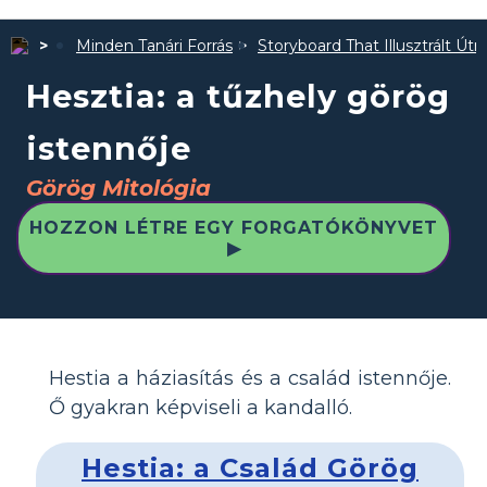
Minden Tanári Forrás
Storyboard That Illusztrált Út
Hesztia: a tűzhely görög
istennője
Görög Mitológia
HOZZON LÉTRE EGY FORGATÓKÖNYVET
▶
Hestia a háziasítás és a család istennője.
Ő gyakran képviseli a kandalló.
Hestia: a Család Görög