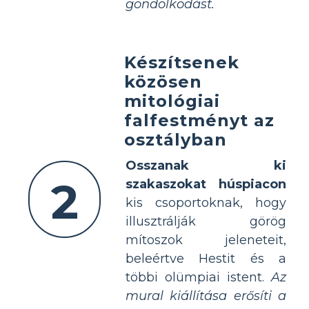
gondolkodást.
Készítsenek
közösen
mitológiai
falfestményt az
osztályban
Osszanak ki
2
szakaszokat húspiacon
kis csoportoknak, hogy
illusztrálják görög
mítoszok jeleneteit,
beleértve Hestit és a
többi olümpiai istent.
Az
mural kiállítása erősíti a