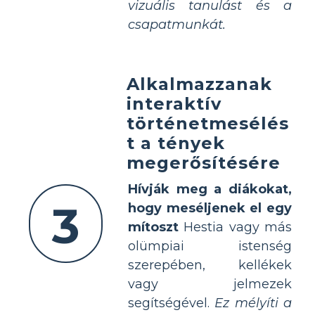
vizuális tanulást és a
csapatmunkát.
Alkalmazzanak
interaktív
történetmesélés
t a tények
megerősítésére
Hívják meg a diákokat,
3
hogy meséljenek el egy
mítoszt
Hestia vagy más
olümpiai istenség
szerepében, kellékek
vagy jelmezek
segítségével.
Ez mélyíti a