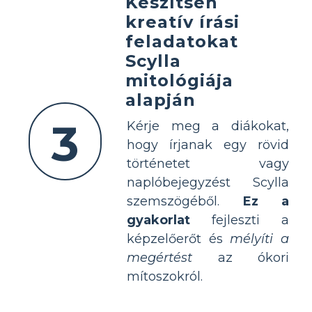
Készítsen
kreatív írási
feladatokat
Scylla
mitológiája
alapján
3
Kérje meg a diákokat,
hogy írjanak egy rövid
történetet vagy
naplóbejegyzést Scylla
szemszögéből.
Ez a
gyakorlat
fejleszti a
képzelőerőt és
mélyíti a
megértést
az ókori
mítoszokról.