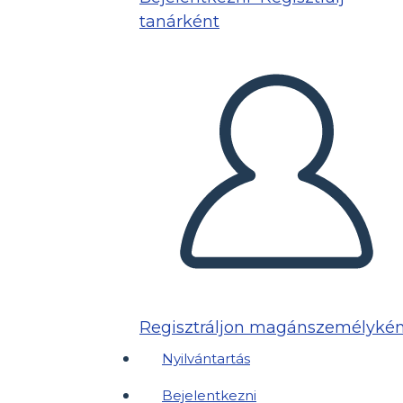
tanárként
Regisztráljon magánszemélykén
Nyilvántartás
Bejelentkezni