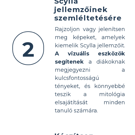
Scylla
jellemzőinek
szemléltetésére
Rajzoljon vagy jelenítsen
meg képeket, amelyek
2
kiemelik Scylla jellemzőit.
A vizuális eszközök
segítenek
a diákoknak
megjegyezni a
kulcsfontosságú
tényeket, és könnyebbé
teszik a mitológia
elsajátítását minden
tanuló számára.