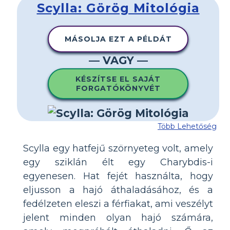
Scylla: Görög Mitológia
MÁSOLJA EZT A PÉLDÁT
— VAGY —
KÉSZÍTSE EL SAJÁT
FORGATÓKÖNYVÉT
Több Lehetőség
Scylla egy hatfejű szörnyeteg volt, amely
egy sziklán élt egy Charybdis-i
egyenesen. Hat fejét használta, hogy
eljusson a hajó áthaladásához, és a
fedélzeten eleszi a férfiakat, ami veszélyt
jelent minden olyan hajó számára,