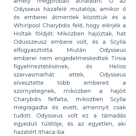
amely megpróbált áthaladni. Ő az
Odysseus hazafelé mutatója, amikor ő
és emberei átmentek közöttük és a
Whirlpool Charybdis felé, hogy elérjék a
Holtak földjét. Miközben hajóztak, hat
Odüsszeusz embere volt, és a Scylla
elfogyasztotta. Miután Odysseus
emberei nem engedelmeskedtek Tirsia
figyelmeztetésének, és Helios
szarvasmarhát ettek, Odysseus
elvesztette több embereit a
szörnyetegnek, miközben a hajóit
Charybdis felfalta, miközben Scylla
megragadta és evett, amennyit csak
tudott. Odysseus volt ez a támadás
egyedüli túlélője, és az egyetlen, aki
hazatért Ithaca-ba.