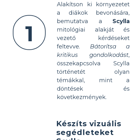
Alakítson ki környezetet
a diákok bevonására,
bemutatva a
Scylla
1
mitológiai alakját és
vezető kérdéseket
feltevve.
Bátorítsa a
kritikus gondolkodást
,
összekapcsolva Scylla
történetét olyan
témákkal, mint a
döntések és
következmények.
Készíts vizuális
segédleteket