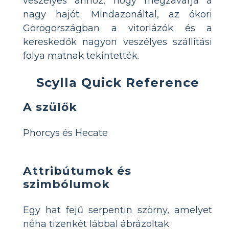
veszélyes ahhoz, hogy megzavarja a
nagy hajót. Mindazonáltal, az ókori
Görögországban a vitorlázók és a
kereskedők nagyon veszélyes szállítási
folya matnak tekintették.
Scylla Quick Reference
A szülők
Phorcys és Hecate
Attribútumok és
szimbólumok
Egy hat fejű serpentin szörny, amelyet
néha tizenkét lábbal ábrázoltak