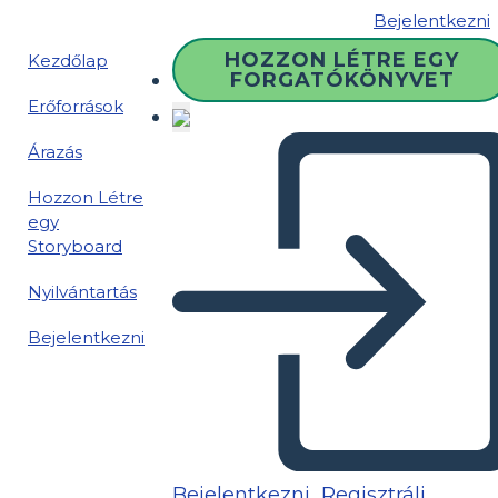
Bejelentkezni
HOZZON LÉTRE EGY
Kezdőlap
FORGATÓKÖNYVET
Erőforrások
Árazás
Hozzon Létre
egy
Storyboard
Nyilvántartás
Bejelentkezni
Bejelentkezni
Regisztrálj