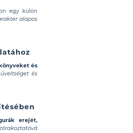
on egy külön
arakter alapos
latához
 könyveket és
űveltséget és
zítésében
urák erejét,
zórakoztatóvá