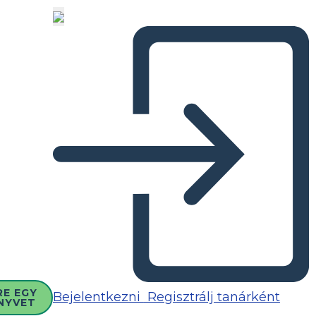
RE EGY
Bejelentkezni
Regisztrálj tanárként
NYVET