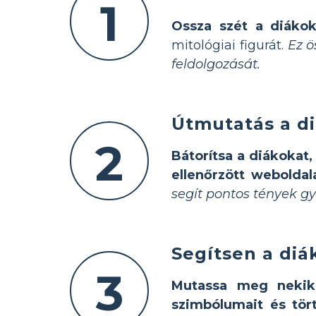
1
Ossza szét a diákok
mitológiai figurát.
Ez ö
feldolgozását.
Útmutatás a di
2
Bátorítsa a diákokat,
ellenőrzött weboldal
segít pontos tények g
Segítsen a diá
3
Mutassa meg nekik,
szimbólumait és tör