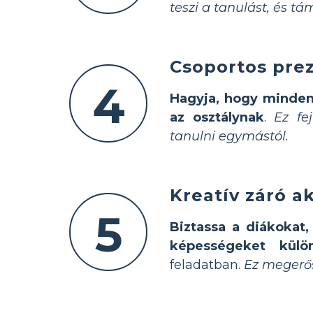
teszi a tanulást, és tá
Csoportos prez
4
Hagyja, hogy minden
az osztálynak
.
Ez fe
tanulni egymástól.
Kreatív záró ak
5
Biztassa a diákokat
képességeket külö
feladatban.
Ez megerős