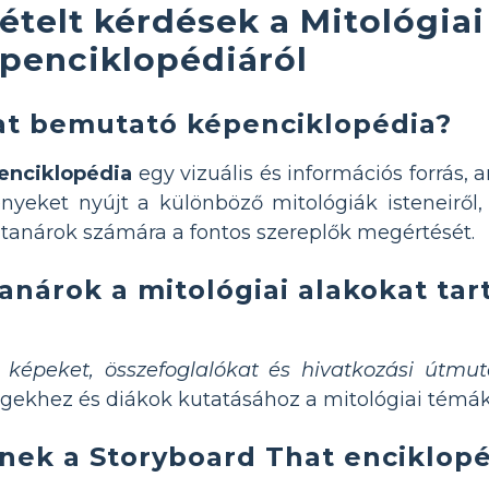
ételt kérdések a Mitológiai
penciklopédiáról
kat bemutató képenciklopédia?
enciklopédia
egy vizuális és információs forrás, 
nyeket nyújt a különböző mitológiák isteneiről, 
 tanárok számára a fontos szereplők megértését.
anárok a mitológiai alakokat ta
a
képeket, összefoglalókat és hivatkozási útmut
égekhez és diákok kutatásához a mitológiai témá
lnek a Storyboard That enciklop