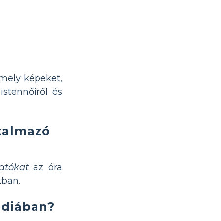
amely képeket,
istennőiről és
rtalmazó
atókat
az óra
kban.
édiában?