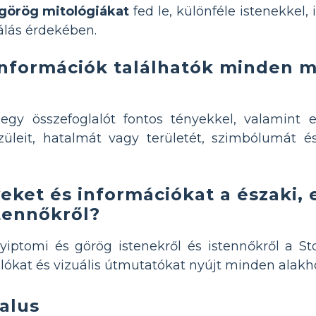
 görög mitológiákat
fed le, különféle istenekkel,
álás érdekében.
nformációk találhatók minden mi
 egy összefoglalót fontos tényekkel, valamint
szüleit, hatalmát vagy területét, szimbólumát 
yeket és információkat a északi,
stennőkről?
gyiptomi és görög istenekről és istennőkről a S
ókat és vizuális útmutatókat nyújt minden alakh
alus