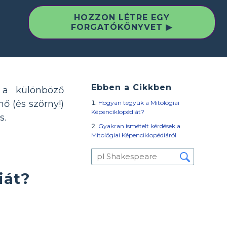
HOZZON LÉTRE EGY
FORGATÓKÖNYVET ▶
Ebben a Cikkben
 a különböző
ő (és szörny!)
Hogyan tegyük a Mitológiai
Képenciklopédiát?
s.
Gyakran ismételt kérdések a
Mitológiai Képenciklopédiáról
iát?
t