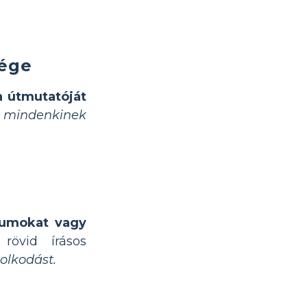
sége
a útmutatóját
t mindenkinek
ólumokat vagy
rövid írásos
olkodást.