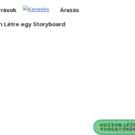
rrások
Árazás
 Létre egy Storyboard
HOZZON LÉT
FORGATÓKÖ