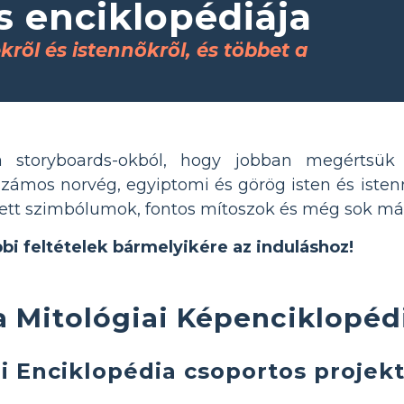
s enciklopédiája
rõl és istennõkrõl, és többet a
 a storyboards-okból, hogy jobban megértsük
számos norvég, egyiptomi és görög isten és istenn
lett szimbólumok, fontos mítoszok és még sok má
bbi feltételek bármelyikére az induláshoz!
 Mitológiai Képenciklopéd
i Enciklopédia csoportos projek