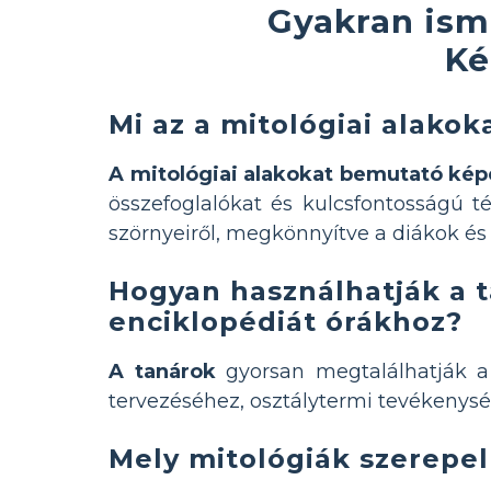
Gyakran ism
Ké
Mi az a mitológiai alako
A mitológiai alakokat bemutató kép
összefoglalókat és kulcsfontosságú té
szörnyeiről, megkönnyítve a diákok és
Hogyan használhatják a t
enciklopédiát órákhoz?
A tanárok
gyorsan megtalálhatják 
tervezéséhez, osztálytermi tevékenys
Mely mitológiák szerepe