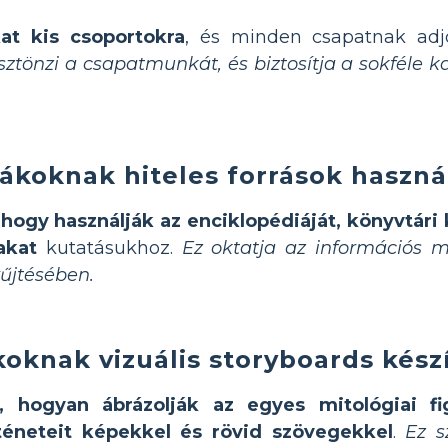
at kis csoportokra
, és minden csapatnak adj
sztönzi a csapatmunkát, és biztosítja a sokféle k
ákoknak hiteles források haszná
 hogy használják az enciklopédiáját, könyvtári
akat
kutatásukhoz.
Ez oktatja az információs m
yűjtésében.
koknak vizuális storyboards kés
 hogyan ábrázolják az egyes mitológiai fig
téneteit képekkel és rövid szövegekkel
.
Ez s