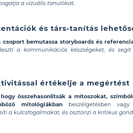
mogatja a vizuális tanulókat.
entációk és társ-tanítás lehető
 csoport bemutassa storyboards és referenci
jleszti a kommunikációs készségeket, és segí
tivitással értékelje a megértést
, hogy összehasonlítsák a mítoszokat, szimb
nböző mitológiákban
beszélgetésben vagy 
íti a kulcsfogalmakat, és ösztönzi a kritikus gond