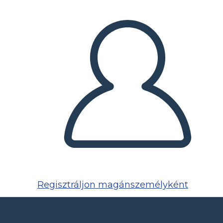
Regisztráljon magánszemélyként