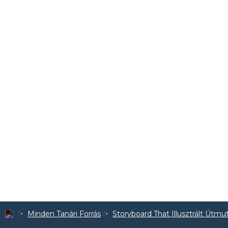
Minden Tanári Forrás
Storyboard That Illusztrált Útmu