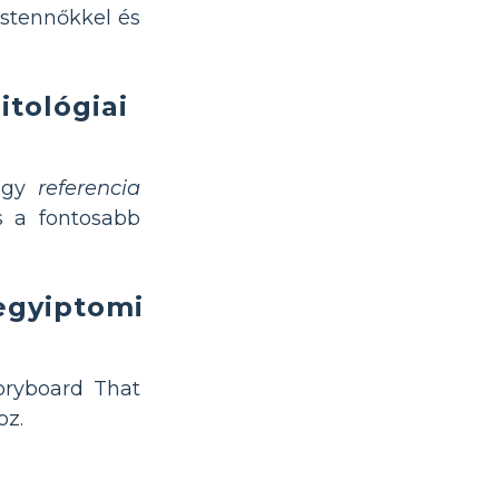
 istennőkkel és
tológiai
 egy
referencia
és a fontosabb
 egyiptomi
toryboard That
oz.