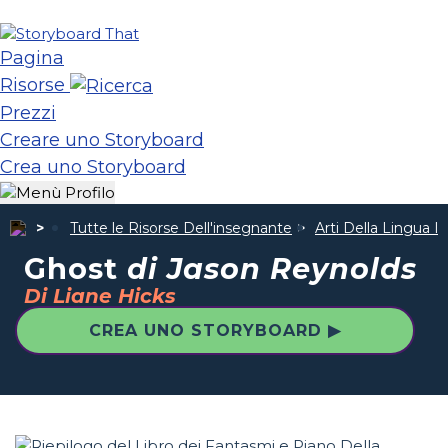
Pagina
Risorse
Prezzi
Creare uno Storyboard
Crea uno Storyboard
Tutte le Risorse Dell'insegnante
Arti Della Lingua I
Ghost
di Jason Reynolds
Di Liane Hicks
CREA UNO STORYBOARD ▶