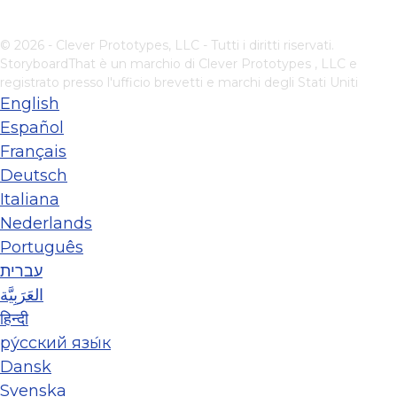
© 2026 - Clever Prototypes, LLC - Tutti i diritti riservati.
StoryboardThat è un marchio di
Clever Prototypes , LLC
e
registrato presso l'ufficio brevetti e marchi degli Stati Uniti
English
Español
Français
Deutsch
Italiana
Nederlands
Português
עברית
العَرَبِيَّة
हिन्दी
ру́сский язы́к
Dansk
Svenska