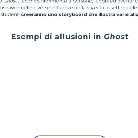
zo
Ghost
, facendo riferimento a persone, luoghi ed eventi real
shaw e nelle diverse influenze della sua vita di settimo el
i studenti
creeranno uno storyboard che illustra varie allu
Esempi di allusioni in
Ghost