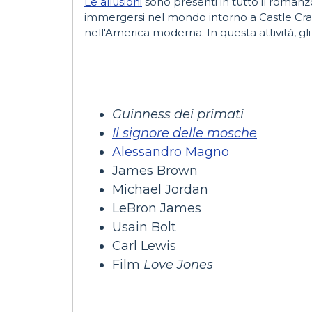
Le allusioni
sono presenti in tutto il roman
immergersi nel mondo intorno a Castle Cran
nell'America moderna. In questa attività, gl
Guinness dei primati
Il signore delle mosche
Alessandro Magno
James Brown
Michael Jordan
LeBron James
Usain Bolt
Carl Lewis
Film
Love Jones