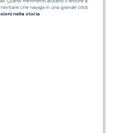
i. Questi riferimenti aiutano il lettore a
ementare che naviga in una grande città
sioni nella storia
.