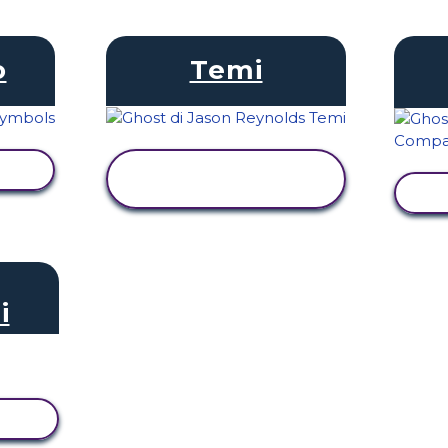
o
Temi
TÀ
VISUALIZZA
ATTIVITÀ
V
i
TÀ