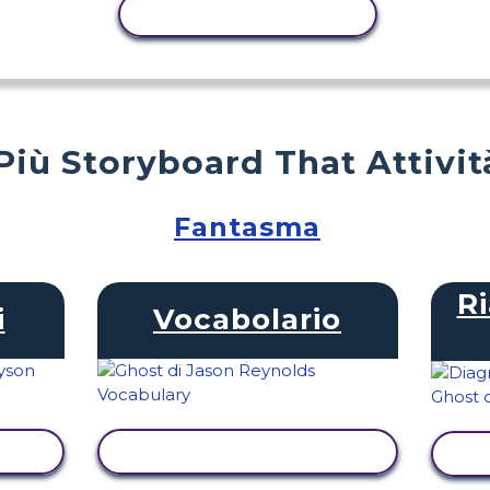
ATTIVITÀ DI COPIA
Più Storyboard That Attivit
Fantasma
Ri
i
Vocabolario
TÀ
VISUALIZZA ATTIVITÀ
V