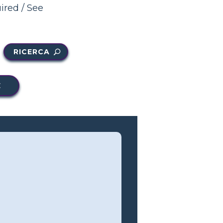
ired / See
RICERCA
E
e