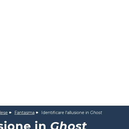
lese
Fantasma
Identificare l'allusione in
Ghost
usione in
Ghost