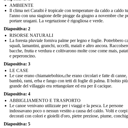
AMBIENTE
Il clima nei Caraibi è tropicale con temperature da caldo a caldo tu
l'anno con una stagione delle piogge da giugno a novembre che p
portare uragani. La vegetazione è rigogliosa e verde.
Diapositiva: 2
RISORSE NATURALI
La foresta pluviale forniva palme per legno e foglie. Potrebbero c
squali, lamantini, granchi, uccelli, maiali e altro ancora. Raccolser
bacche, frutta e verdura e coltivarono molte cose come mais, patat
e peperoncino.
Diapositiva: 3
LE CASE
Le case erano chiamatebohios,che erano circolari e fatte di canne,
bambù, rami, erba e fango con tetti di foglie di palma. Il bohio più
grande del villaggio era rettangolare ed era per il cacique.
Diapositiva: 4
ABBIGLIAMENTO E TRASPORTO
Le canoe venivano utilizzate per i viaggi e la pesca. Le persone
indossavano poco o nessun vestito a causa del caldo. Volti e corpi
decorati con colori e gioielli d'oro, pietre preziose, piume, conchig
Diapositiva: 5