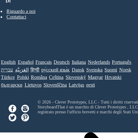
Di
Riguardo a noi
Contattaci
English
Español
Français
Deutsch
Italiana
Nederlands
Português
עברית
العَرَبِيَّة
हिन्दी
ру́сский язы́к
Dansk
Svenska
Suomi
Norsk
Türkçe
Polski
Româna
Ceština
Slovenský
Magyar
Hrvatski
български
Lietuvos
Slovenščina
Latvijas
eesti
© 2026 - Clever Prototypes, LLC - Tutti i diritti riservati
StoryboardThat è un marchio di
Clever Prototypes , LLC
registrato presso l'ufficio brevetti e marchi degli Stati Uni