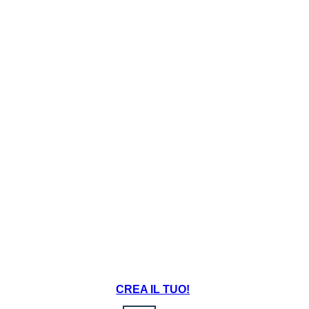
Create your own at Storyboard That
Image Attributions:
Dissected Lithops 0127 (https://www.flickr.com/photos/yellowcloud/3137858909/) - yellowcloud - License: Attribution (
CREA IL TUO!