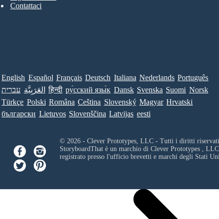
Contattaci
English
Español
Français
Deutsch
Italiana
Nederlands
Português
עברית
العَرَبِيَّة
हिन्दी
ру́сский язы́к
Dansk
Svenska
Suomi
Norsk
Türkçe
Polski
Româna
Ceština
Slovenský
Magyar
Hrvatski
български
Lietuvos
Slovenščina
Latvijas
eesti
© 2026 - Clever Prototypes, LLC - Tutti i diritti riservati
StoryboardThat è un marchio di
Clever Prototypes , LLC
registrato presso l'ufficio brevetti e marchi degli Stati Uni