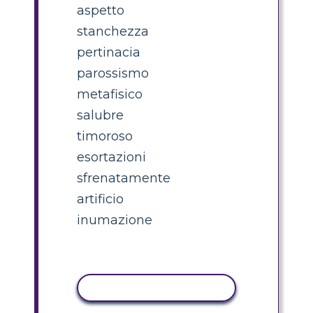
aspetto
stanchezza
pertinacia
parossismo
metafisico
salubre
timoroso
esortazioni
sfrenatamente
artificio
inumazione
ATTIVITÀ DI COPIA