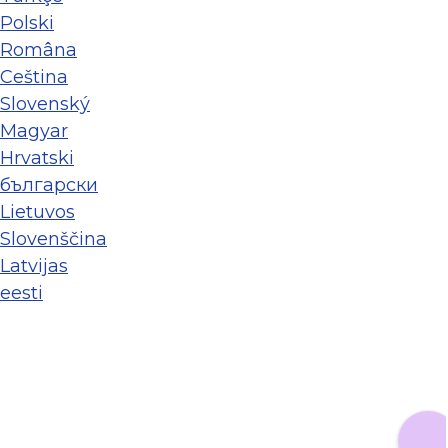
Polski
Româna
Ceština
Slovenský
Magyar
Hrvatski
български
Lietuvos
Slovenščina
Latvijas
eesti