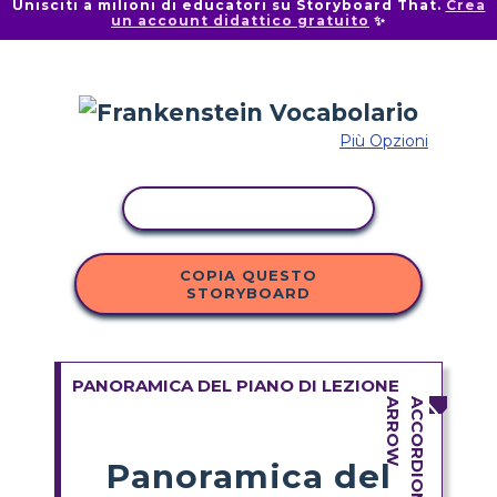
Unisciti a milioni di educatori su Storyboard That.
Crea
un account didattico gratuito
✨
Più Opzioni
ATTIVITÀ DI COPIA
COPIA QUESTO
STORYBOARD
PANORAMICA DEL PIANO DI LEZIONE
Panoramica del