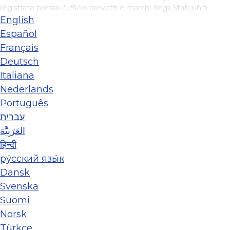
registrato presso l'ufficio brevetti e marchi degli Stati Uniti
English
Español
Français
Deutsch
Italiana
Nederlands
Português
עברית
العَرَبِيَّة
हिन्दी
ру́сский язы́к
Dansk
Svenska
Suomi
Norsk
Türkçe