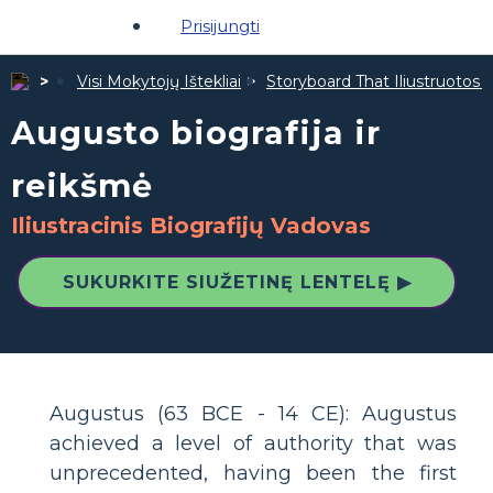
Prisijungti
Visi Mokytojų Ištekliai
Storyboard That Iliustruotos Ž
Augusto biografija ir
reikšmė
Iliustracinis Biografijų Vadovas
SUKURKITE SIUŽETINĘ LENTELĘ ▶
Augustus (63 BCE - 14 CE): Augustus
achieved a level of authority that was
unprecedented, having been the first