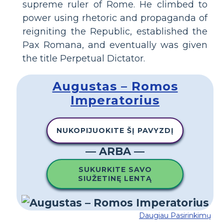
supreme ruler of Rome. He climbed to
power using rhetoric and propaganda of
reigniting the Republic, established the
Pax Romana, and eventually was given
the title Perpetual Dictator.
Augustas – Romos
Imperatorius
NUKOPIJUOKITE ŠĮ PAVYZDĮ
— ARBA —
SUKURKITE SAVO
SIUŽETINĘ LENTĄ
Daugiau Pasirinkimų