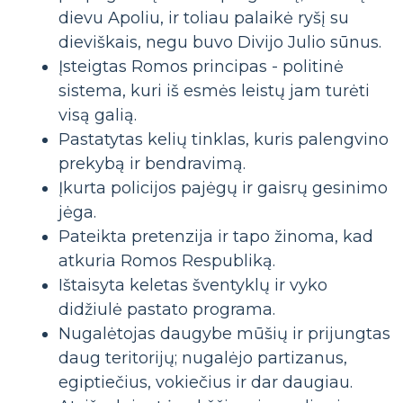
dievu Apoliu, ir toliau palaikė ryšį su
dieviškais, negu buvo Divijo Julio sūnus.
Įsteigtas Romos principas - politinė
sistema, kuri iš esmės leistų jam turėti
visą galią.
Pastatytas kelių tinklas, kuris palengvino
prekybą ir bendravimą.
Įkurta policijos pajėgų ir gaisrų gesinimo
jėga.
Pateikta pretenzija ir tapo žinoma, kad
atkuria Romos Respubliką.
Ištaisyta keletas šventyklų ir vyko
didžiulė pastato programa.
Nugalėtojas daugybe mūšių ir prijungtas
daug teritorijų; nugalėjo partizanus,
egiptiečius, vokiečius ir dar daugiau.