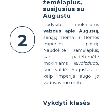
žemėlapius,
susijusius su
Augustu
Rodykite mokiniams
vaizdus apie Augustą
,
2
senąją Romą ir Romos
imperijos plėtrą.
Naudokite žemėlapius,
kad padėtumėte
mokiniams
įsivaizduoti
,
kur valdė Augustas ir
kaip imperija augo jo
vadovavimo metu.
Vykdyti klasės