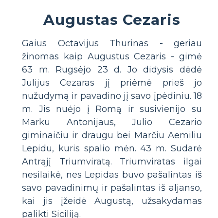
Augustas Cezaris
Gaius Octavijus Thurinas - geriau
žinomas kaip Augustus Cezaris - gimė
63 m. Rugsėjo 23 d. Jo didysis dėdė
Julijus Cezaras jį priėmė prieš jo
nužudymą ir pavadino jį savo įpėdiniu. 18
m. Jis nuėjo į Romą ir susivienijo su
Marku Antonijaus, Julio Cezario
giminaičiu ir draugu bei Marčiu Aemiliu
Lepidu, kuris spalio mėn. 43 m. Sudarė
Antrąjį Triumviratą. Triumviratas ilgai
nesilaikė, nes Lepidas buvo pašalintas iš
savo pavadinimų ir pašalintas iš aljanso,
kai jis įžeidė Augustą, užsakydamas
palikti Siciliją.