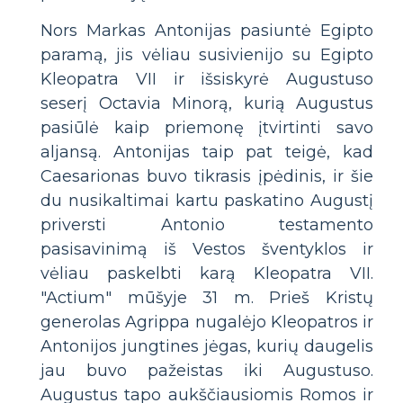
Nors Markas Antonijas pasiuntė Egipto
paramą, jis vėliau susivienijo su Egipto
Kleopatra VII ir išsiskyrė Augustuso
seserį Octavia Minorą, kurią Augustus
pasiūlė kaip priemonę įtvirtinti savo
aljansą. Antonijas taip pat teigė, kad
Caesarionas buvo tikrasis įpėdinis, ir šie
du nusikaltimai kartu paskatino Augustį
priversti Antonio testamento
pasisavinimą iš Vestos šventyklos ir
vėliau paskelbti karą Kleopatra VII.
"Actium" mūšyje 31 m. Prieš Kristų
generolas Agrippa nugalėjo Kleopatros ir
Antonijos jungtines jėgas, kurių daugelis
jau buvo pažeistas iki Augustuso.
Augustus tapo aukščiausiomis Romos ir