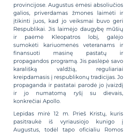
provincijose. Augustus ėmėsi absoliučios
galios, priverdamas žmones laimėti ir
įtikinti juos, kad jo veiksmai buvo geri
Respublikai. Jis laimėjo daugybę mūšių
ir paėmė Kleopatros lobį, galėjo
sumokėti kariuomenės veteranams ir
finansuoti masinę pastatų ir
propagandos programą. Jis paslėpė savo
karališką valdžią, reguliariai
kreipdamasis į respublikonų tradicijas. Jo
propaganda ir pastatai parodė jo įvaizdį
ir jo numatomą ryšį su dievais,
konkrečiai Apollo.
Lepidas mirė 12 m. Prieš Kristų, kuris
pasitraukė iš vyriausiojo kunigo į
Augustus, todėl tapo oficialiu Romos