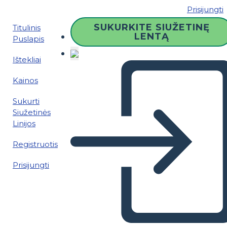
Prisijungti
SUKURKITE SIUŽETINĘ
Titulinis
LENTĄ
Puslapis
Ištekliai
Kainos
Sukurti
Siužetinės
Linijos
Registruotis
Prisijungti