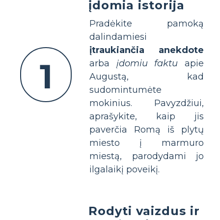
įdomia istorija
Pradėkite pamoką
dalindamiesi
įtraukiančia anekdote
1
arba
įdomiu faktu
apie
Augustą, kad
sudomintumėte
mokinius. Pavyzdžiui,
aprašykite, kaip jis
paverčia Romą iš plytų
miesto į marmuro
miestą, parodydami jo
ilgalaikį poveikį.
Rodyti vaizdus ir