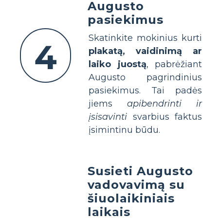
Augusto
pasiekimus
Skatinkite mokinius kurti
4
plakatą, vaidinimą ar
laiko juostą
, pabrėžiant
Augusto pagrindinius
pasiekimus. Tai padės
jiems
apibendrinti ir
įsisavinti
svarbius faktus
įsimintinu būdu.
Susieti Augusto
vadovavimą su
šiuolaikiniais
laikais