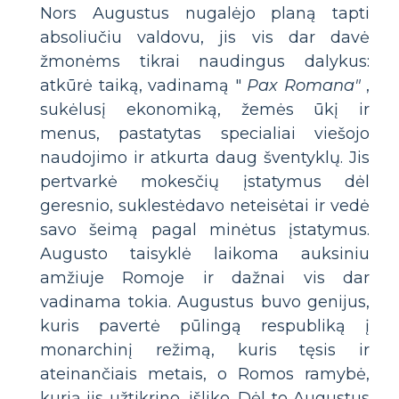
Nors Augustus nugalėjo planą tapti
absoliučiu valdovu, jis vis dar davė
žmonėms tikrai naudingus dalykus:
atkūrė taiką, vadinamą "
Pax Romana"
,
sukėlusį ekonomiką, žemės ūkį ir
menus, pastatytas specialiai viešojo
naudojimo ir atkurta daug šventyklų. Jis
pertvarkė mokesčių įstatymus dėl
geresnio, suklestėdavo neteisėtai ir vedė
savo šeimą pagal minėtus įstatymus.
Augusto taisyklė laikoma auksiniu
amžiuje Romoje ir dažnai vis dar
vadinama tokia. Augustus buvo genijus,
kuris pavertė pūlingą respubliką į
monarchinį režimą, kuris tęsis ir
ateinančiais metais, o Romos ramybė,
kurią jis užtikrino, išliko. Dėl to Augustus