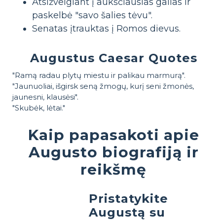
Atsižvelgiant į aukščiausias galias ir
paskelbė "savo šalies tėvu".
Senatas įtrauktas į Romos dievus.
Augustus Caesar Quotes
"Ramą radau plytų miestu ir palikau marmurą".
"Jaunuoliai, išgirsk seną žmogų, kurį seni žmonės,
jaunesni, klausėsi".
"Skubėk, lėtai."
Kaip papasakoti apie
Augusto biografiją ir
reikšmę
Pristatykite
Augustą su