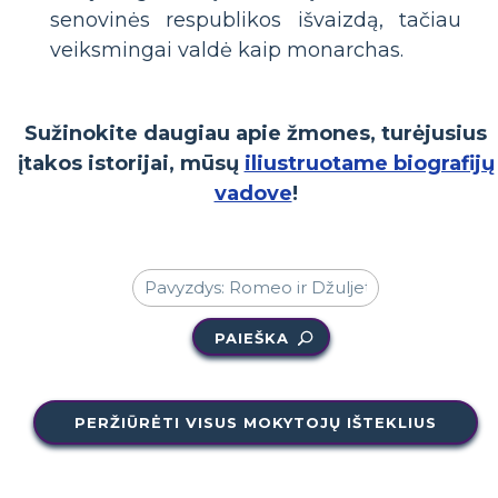
senovinės respublikos išvaizdą, tačiau
veiksmingai valdė kaip monarchas.
Sužinokite daugiau apie žmones, turėjusius
įtakos istorijai, mūsų
iliustruotame biografijų
vadove
!
PAIEŠKA
PERŽIŪRĖTI VISUS MOKYTOJŲ IŠTEKLIUS