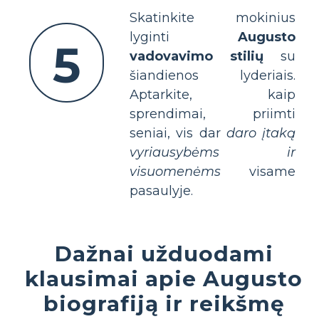
Skatinkite mokinius
lyginti
Augusto
5
vadovavimo stilių
su
šiandienos lyderiais.
Aptarkite, kaip
sprendimai, priimti
seniai, vis dar
daro įtaką
vyriausybėms ir
visuomenėms
visame
pasaulyje.
Dažnai užduodami
klausimai apie Augusto
biografiją ir reikšmę