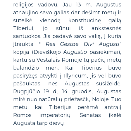
religijos vadovu. Jau 13 m. Augustus
atnaujino savo galias dar dešimt metų ir
suteikė vienodą konstitucinę galią
Tiberiui, jo sūnui iš ankstesnės
santuokos. Jis padavė savo valią, į kurią
įtraukta "
Res Gestae Divi Augusti"
kopija (Dieviškojo
Augustio
pasiekimai),
kartu su Vestalais Romoje tų pačių metų
balandžio mėn. Kai Tiberius buvo
pasiryžęs atvykti į Illyricum, jis vėl buvo
pašauktas, nes Augustas susižeidė.
Rugpjūčio 19 d., 14 gruodis, Augustas
mirė nuo natūralių priežasčių Noloje. Tuo
metu, kai Tiberijus perėmė antrąjį
Romos imperatorių, Senatas įkėlė
Augustą tarp dievų.