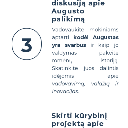
diskusiją apie
Augusto
palikimą
Vadovaukite mokiniams
3
aptarti
kodėl Augustas
yra svarbus
ir kaip jo
valdymas pakeitė
romėnų istoriją.
Skatinkite juos dalintis
idėjomis apie
vadovavimą, valdžią ir
inovacijas
.
Skirti kūrybinį
projektą apie