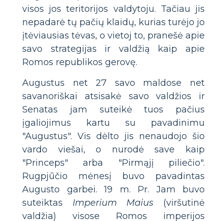
visos jos teritorijos valdytoju. Tačiau jis
nepadarė tų pačių klaidų, kurias turėjo jo
įtėviausias tėvas, o vietoj to, pranešė apie
savo strategijas ir valdžią kaip apie
Romos republikos gerovę.
Augustus net 27 savo maldose net
savanoriškai atsisakė savo valdžios ir
Senatas jam suteikė tuos pačius
įgaliojimus kartu su pavadinimu
"Augustus". Vis dėlto jis nenaudojo šio
vardo viešai, o nurodė save kaip
"Princeps" arba "Pirmąjį piliečio".
Rugpjūčio mėnesį buvo pavadintas
Augusto garbei. 19 m. Pr. Jam buvo
suteiktas
Imperium Maius
(viršutinė
valdžia) visose Romos imperijos