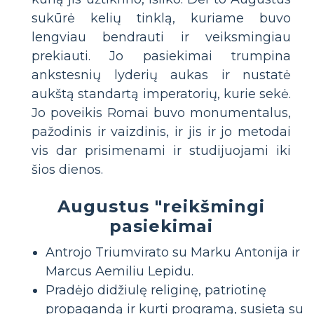
sukūrė kelių tinklą, kuriame buvo
lengviau bendrauti ir veiksmingiau
prekiauti. Jo pasiekimai trumpina
ankstesnių lyderių aukas ir nustatė
aukštą standartą imperatorių, kurie sekė.
Jo poveikis Romai buvo monumentalus,
pažodinis ir vaizdinis, ir jis ir jo metodai
vis dar prisimenami ir studijuojami iki
šios dienos.
Augustus "reikšmingi
pasiekimai
Antrojo Triumvirato su Marku Antonija ir
Marcus Aemiliu Lepidu.
Pradėjo didžiulę religinę, patriotinę
propagandą ir kurti programą, susietą su